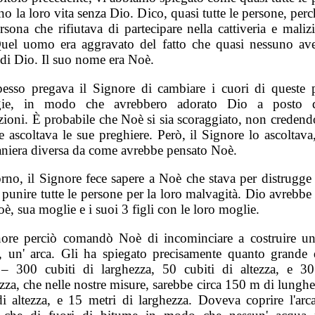
o la loro vita senza Dio. Dico, quasi tutte le persone, perc
sona che rifiutava di partecipare nella cattiveria e maliz
 Quel uomo era aggravato del fatto che quasi nessuno av
 di Dio. Il suo nome era Noè.
esso pregava il Signore di cambiare i cuori di queste 
gie, in modo che avrebbero adorato Dio a posto d
zioni. È probabile che Noè si sia scoraggiato, non credendo
e ascoltava le sue preghiere. Però, il Signore lo ascoltava
niera diversa da come avrebbe pensato Noè.
rno, il Signore fece sapere a Noè che stava per distrugge t
e punire tutte le persone per la loro malvagità. Dio avrebbe
è, sua moglie e i suoi 3 figli con le loro moglie.
nore perciò comandò Noè di incominciare a costruire u
, un' arca. Gli ha spiegato precisamente quanto grande
 – 300 cubiti di larghezza, 50 cubiti di altezza, e 30
zza, che nelle nostre misure, sarebbe circa 150 m di lunghe
di altezza, e 15 metri di larghezza. Doveva coprire l'arca