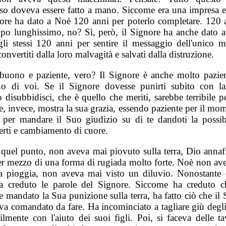
o doveva essere fatto a mano. Siccome era una impresa 
nore ha dato a Noè 120 anni per poterlo completare. 120 
po lunghissimo, no? Sì, però, il Signore ha anche dato a
gli stessi 120 anni per sentire il messaggio dell'unico 
convertiti dalla loro malvagità e salvati dalla distruzione.
buono e paziente, vero? Il Signore è anche molto pazie
no di voi. Se il Signore dovesse punirti subito con l
disubbidisci, che è quello che meriti, sarebbe terribile pe
, invece, mostra la sua grazia, essendo paziente per il mo
a per mandare il Suo giudizio su di te dandoti la possibi
erti e cambiamento di cuore.
 quel punto, non aveva mai piovuto sulla terra, Dio annaff
per mezzo di una forma di rugiada molto forte. Noè non av
la pioggia, non aveva mai visto un diluvio. Nonostante 
 creduto le parole del Signore. Siccome ha creduto 
 mandato la Sua punizione sulla terra, ha fatto ciò che il
va comandato da fare. Ha incominciato a tagliare giù degli
ilmente con l'aiuto dei suoi figli. Poi, si faceva delle ta