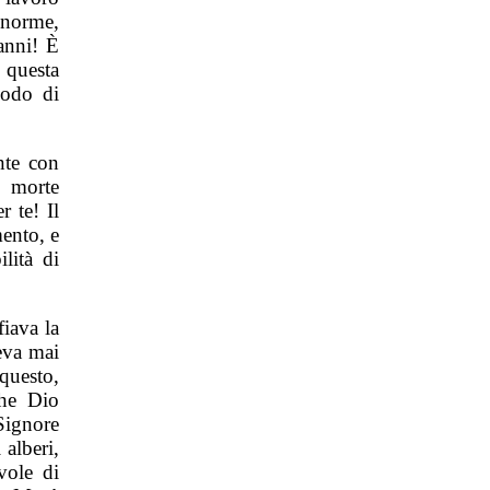
enorme,
anni! È
 questa
modo di
nte con
a morte
r te! Il
mento, e
lità di
iava la
eva mai
questo,
che Dio
 Signore
 alberi,
vole di