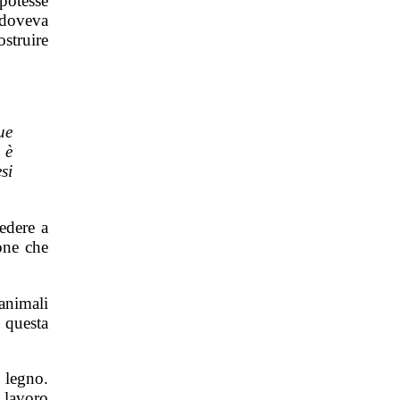
potesse
 doveva
ostruire
ue
 è
si
edere a
ione che
animali
 questa
 legno.
lavoro