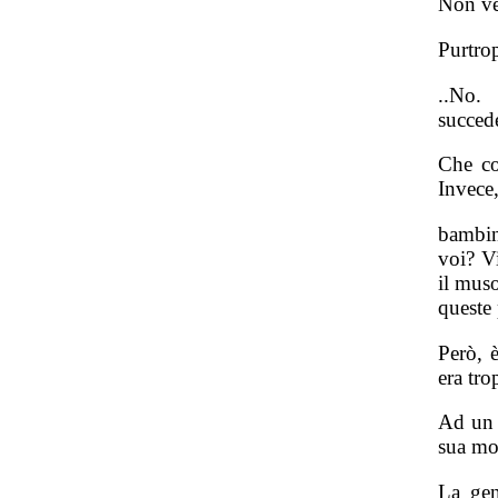
Non ve
Purtro
..No.
succed
Che co
Invece,
bambin
voi? V
il muso
queste
Però, 
era tro
Ad un 
sua mog
La gen