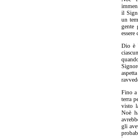
immens
il Sig
un tem
gente 
essere 
Dio è 
ciascu
quando 
Signore
aspett
ravved
Fino a
terra 
visto 
Noè ha
avrebbe
gli ave
probab