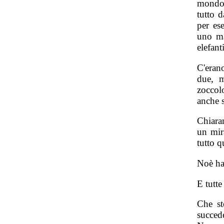
mondo s
tutto 
per es
uno ma
elefant
C'eran
due, m
zoccol
anche 
Chiaram
un mir
tutto q
Noè ha 
E tutte
Che st
succed