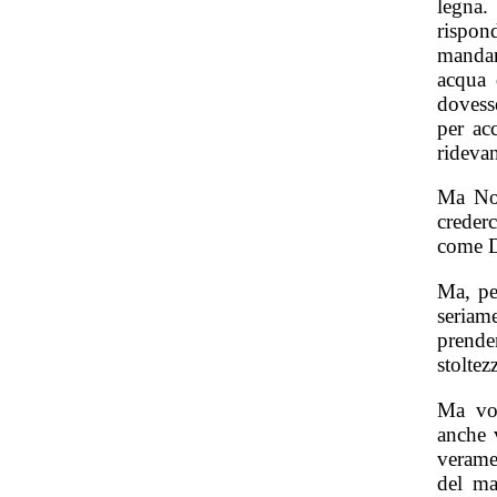
legna
rispon
mandar
acqua 
dovess
per ac
ridevan
Ma Noè
crederc
come Di
Ma, pe
seriam
prende
stoltez
Ma voi
anche 
verame
del ma