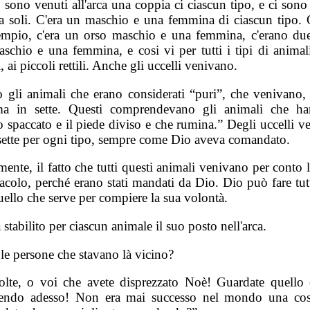
ono venuti all'arca una coppia ci ciascun tipo, e ci sono 
da soli. C'era un maschio e una femmina di ciascun tipo. 
empio, c'era un orso maschio e una femmina, c'erano due
schio e una femmina, e cosi vi per tutti i tipi di animali
i, ai piccoli rettili. Anche gli uccelli venivano.
o gli animali che erano considerati “puri”, che venivano,
a in sette. Questi comprendevano gli animali che h
o spaccato e il piede diviso e che rumina.” Degli uccelli v
sette per ogni tipo, sempre come Dio aveva comandato.
ente, il fatto che tutti questi animali venivano per conto 
acolo, perché erano stati mandati da Dio. Dio può fare tutt
uello che serve per compiere la sua volontà.
stabilito per ciascun animale il suo posto nell'arca.
 le persone che stavano là vicino?
olte, o voi che avete disprezzato Noè! Guardate quello 
endo adesso! Non era mai successo nel mondo una cos