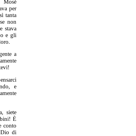
. Mosè
ava per
ì tanta
 se non
e stava
o e gli
loro.
gente a
ttamente
tevi!
ensarci
endo, e
ramente
, siete
bini! È
e conto
 Dio di