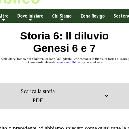
Altro
Dove Iniziare
Chi Siamo
Zona Rovigo
Sostene
Storia 6: Il diluvio
Genesi 6 e 7
e Bible Story Told to our Children, di John Vreugdenhil, che racconta la Bibbia in forma di stori
Questa storia viene da
www.aiutobiblico.org
. -- cmd av –
Scarica la storia
PDF
pitolo precedente, vi abbiamo spiegato come quasi tutte le 