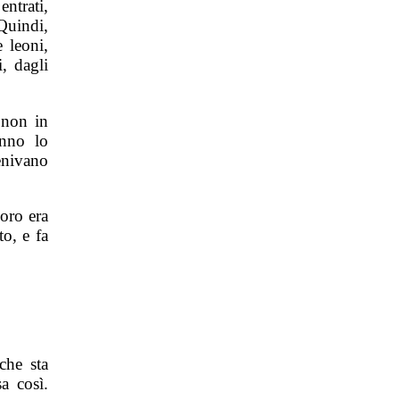
entrati,
Quindi,
 leoni,
, dagli
 non in
anno lo
enivano
loro era
o, e fa
che sta
a così.