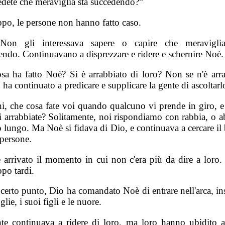
dete che meraviglia sta succedendo?”
ppo, le persone non hanno fatto caso.
 Non gli interessava sapere o capire che meraviglia
endo. Continuavano a disprezzare e ridere e schernire Noè.
sa ha fatto Noè? Si è arrabbiato di loro? Non se n'è arra
 ha continuato a predicare e supplicare la gente di ascoltarl
i, che cosa fate voi quando qualcuno vi prende in giro, e 
i arrabbiate? Solitamente, noi rispondiamo con rabbia, o 
 lungo. Ma Noè si fidava di Dio, e continuava a cercare il
 persone.
è arrivato il momento in cui non c'era più da dire a loro.
ppo tardi.
certo punto, Dio ha comandato Noè di entrare nell'arca, in
lie, i suoi figli e le nuore.
te continuava a ridere di loro, ma loro hanno ubidito 