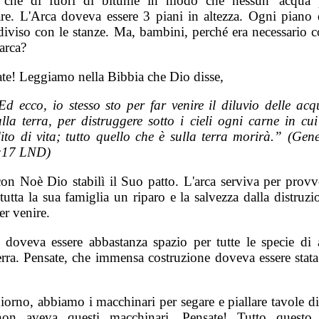
 che di fuori di bitume in modo che nessun' acqua 
are. L'Arca doveva essere 3 piani in altezza. Ogni piano
diviso con le stanze. Ma, bambini, perché era necessario c
arca?
ate! Leggiamo nella Bibbia che Dio disse,
Ed ecco, io stesso sto per far venire il diluvio delle acq
ulla terra, per distruggere sotto i cieli ogni carne in cui
lito di vita; tutto quello che è sulla terra morirà.” (Gene
:17 LND)
con Noè Dio stabilì il Suo patto. L'arca serviva per provv
utta la sua famiglia un riparo e la salvezza dalla distruz
er venire.
i doveva essere abbastanza spazio per tutte le specie di 
terra. Pensate, che immensa costruzione doveva essere stata
iorno, abbiamo i macchinari per segare e piallare tavole di
on aveva questi macchinari. Pensate! Tutto questo 