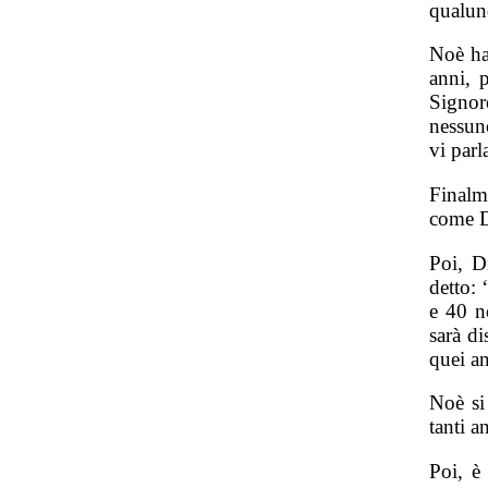
qualun
Noè ha
anni, 
Signor
nessun
vi par
Finalm
come D
Poi, D
detto:
e 40 no
sarà di
quei an
Noè si 
tanti a
Poi, è 