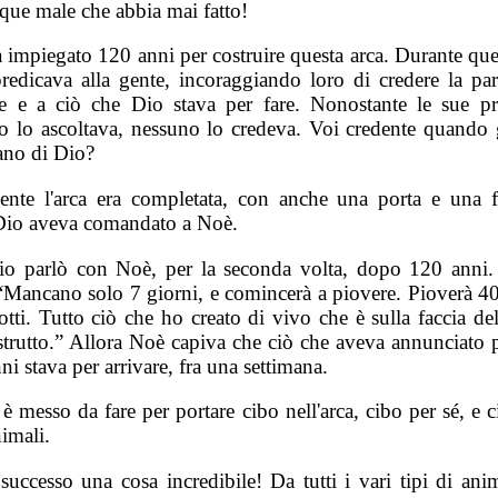
que male che abbia mai fatto!
 impiegato 120 anni per costruire questa arca. Durante que
predicava alla gente, incoraggiando loro di credere la par
e e a ciò che Dio stava per fare. Nonostante le sue pr
o lo ascoltava, nessuno lo credeva. Voi credente quando gl
lano di Dio?
ente l'arca era completata, con anche una porta e una fi
io aveva comandato a Noè.
io parlò con Noè, per la seconda volta, dopo 120 anni.
 “Mancano solo 7 giorni, e comincerà a piovere. Pioverà 40
tti. Tutto ciò che ho creato di vivo che è sulla faccia del
strutto.” Allora Noè capiva che ciò che aveva annunciato p
ni stava per arrivare, fra una settimana.
è messo da fare per portare cibo nell'arca, cibo per sé, e 
nimali.
successo una cosa incredibile! Da tutti i vari tipi di ani