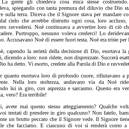
. La gente gli chiedeva cosa mica stesse costruendo
deva, spiegando con tanta premura del diluvio che Dio st
e sulla terra. Diceva che il Signore stava per mandare cos
dal cielo che avrebbe distrutto ogni cosa, loro accluso,
ero ravvedersi. Noè continuava a avvertire loro di ciò ch
cadere. Purtroppo, nessuno voleva crederci! Lo deridevan
o. Accusavano Noè di essere fuori testa. Noè era triste per 
, capendo la serietà della decisione di Dio, esortava la 
i, dicendo a loro: non ridete, non disprezzate. Succerà esa
o ha detto. Vi esorto, credete alla Parola di Dio e ravvede
r quanto esortava loro di profondo cuore, rifiutavano a p
ente. Nella loro stoltezza, andavano via da Noè rid
ndo lui in giro, con asprezza e sarcasmo. Questo era ve
za, vero? Era terribile!
, avete mai questo stesso atteggiamento? Qualche volta
voi tentati di prendere in giro qualcuno? Non fatelo, bam
nte un brutto peccato che il Signore vede. Il Signore tien
le che facciamo. E ciascuno di voi si renderà conto a