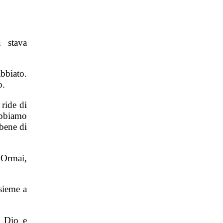
 stava
bbiato.
o.
ride di
abbiamo
 bene di
 Ormai,
sieme a
a Dio e