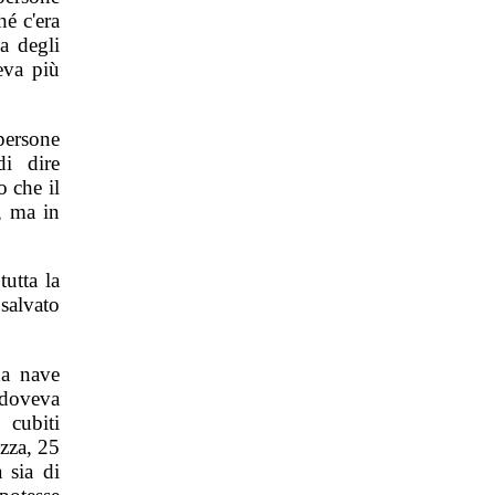
hé c'era
ia degli
eva più
persone
i dire
 che il
, ma in
utta la
 salvato
na nave
 doveva
 cubiti
zza, 25
 sia di