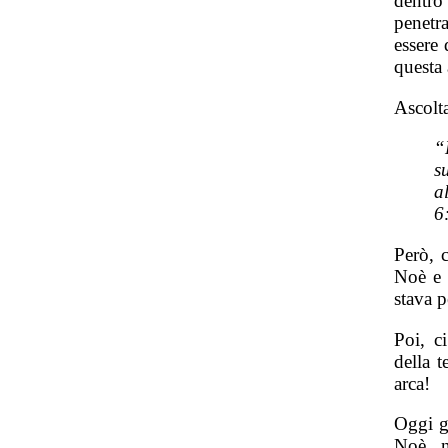
dentro
penetr
essere 
questa 
Ascolt
“
s
a
6
Però, 
Noè e t
stava p
Poi, c
della 
arca!
Oggi g
Noè n