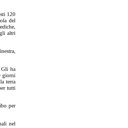
sti 120
ola del
ediche,
i altri
nestra,
 Gli ha
 giorni
la terra
er tutti
cibo per
mali nel