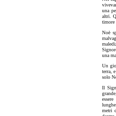
vivevan
una per
altri.
timore
Noè sp
malva
maledi
Signor
una ma
Un gio
terra, 
solo No
Il Sig
grande
essere
lunghe
metri 