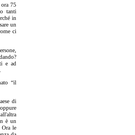
 ora 75
o tanti
erché in
sare un
come ci
persone,
ndando?
i e ad
.
ato “il
aese di
 oppure
l'altra
on è un
 Ora le
anza da