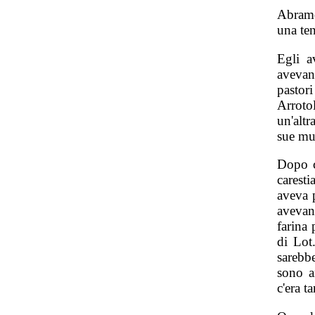
Abramo
una te
Egli a
avevan
pastor
Arroto
un'alt
sue mu
Dopo c
carest
aveva p
avevan
farina 
di Lot
sarebb
sono a
c'era t