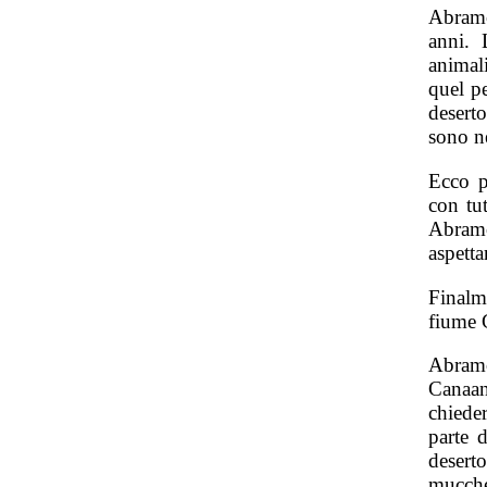
Abramo
anni. 
animali
quel p
desert
sono n
Ecco pe
con tu
Abram
aspetta
Finalm
fiume 
Abramo
Canaan
chiede
parte 
desert
mucche