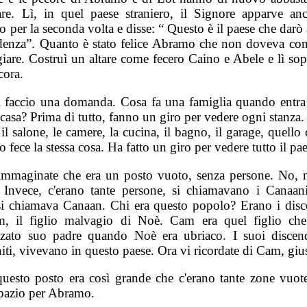
re. Lì, in quel paese straniero, il Signore apparve an
per la seconda volta e disse: “ Questo è il paese che darò 
denza”. Quanto è stato felice Abramo che non doveva con
iare. Costruì un altare come fecero Caino e Abele e lì sop
cora.
i faccio una domanda. Cosa fa una famiglia quando entra
casa? Prima di tutto, fanno un giro per vedere ogni stanza.
il salone, le camere, la cucina, il bagno, il garage, quello 
fece la stessa cosa. Ha fatto un giro per vedere tutto il pae
immaginate che era un posto vuoto, senza persone. No, 
 Invece, c'erano tante persone, si chiamavano i Canaanit
si chiamava Canaan. Chi era questo popolo? Erano i disc
, il figlio malvagio di Noè. Cam era quel figlio ch
zzato suo padre quando Noè era ubriaco. I suoi discend
iti, vivevano in questo paese. Ora vi ricordate di Cam, giu
questo posto era così grande che c'erano tante zone vuote
spazio per Abramo.