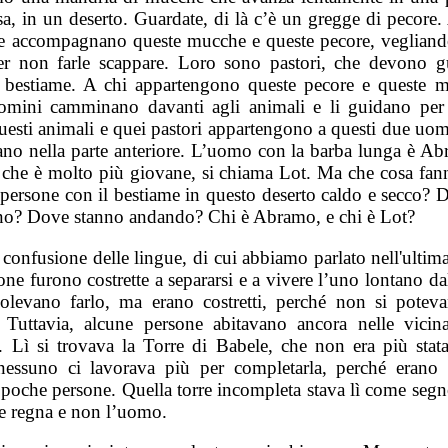
sa, in un deserto. Guardate, di là c’è un gregge di pecore.
e accompagnano queste mucche e queste pecore, vegliand
er non farle scappare. Loro sono pastori, che devono g
 bestiame. A chi appartengono queste pecore e queste 
mini camminano davanti agli animali e li guidano per 
questi animali e quei pastori appartengono a questi due uom
vano nella parte anteriore. L’uomo con la barba lunga è Ab
o, che è molto più giovane, si chiama Lot. Ma che cosa fann
 persone con il bestiame in questo deserto caldo e secco? 
o? Dove stanno andando? Chi è Abramo, e chi è Lot?
confusione delle lingue, di cui abbiamo parlato nell'ultima
one furono costrette a separarsi e a vivere l’uno lontano dal
levano farlo, ma erano costretti, perché non si potev
. Tuttavia, alcune persone abitavano ancora nelle vicin
. Lì si trovava la Torre di Babele, che non era più stata 
nessuno ci lavorava più per completarla, perché erano 
 poche persone. Quella torre incompleta stava lì come segn
e regna e non l’uomo.