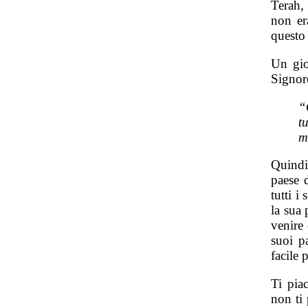
Terah,
non er
questo 
Un gio
Signore
“
t
m
Quindi
paese 
tutti i
la sua 
venire 
suoi p
facile
Ti pia
non ti 