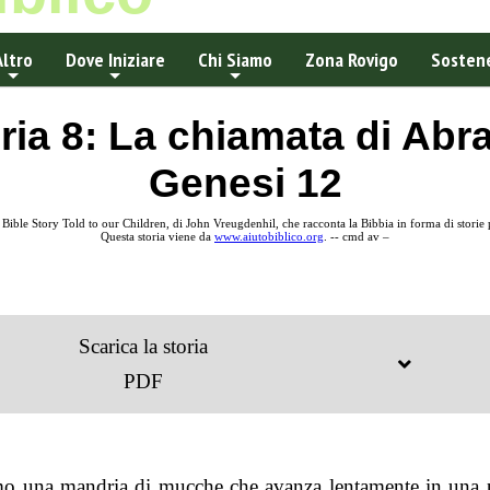
Altro
Dove Iniziare
Chi Siamo
Zona Rovigo
Sostene
ria 8: La chiamata di Ab
Genesi 12
e Bible Story Told to our Children, di John Vreugdenhil, che racconta la Bibbia in forma di stori
Questa storia viene da
www.aiutobiblico.org
. -- cmd av –
Scarica la storia
PDF
o una mandria di mucche che avanza lentamente in una 