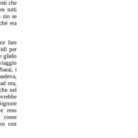
esti che
e tutti
 zio se
ché era
ce fare
idì per
 glielo
viaggio
Sarai, i
sedeva,
ad ora,
che nel
avrebbe
Signore
e reso
o come
ono con