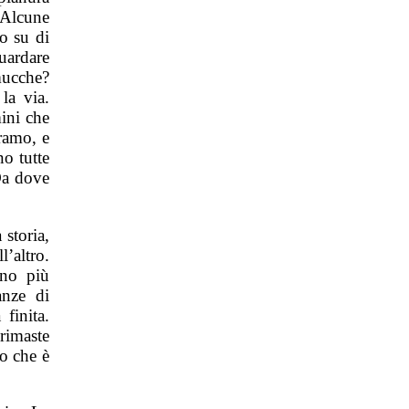
 Alcune
o su di
uardare
mucche?
la via.
ini che
ramo, e
o tutte
Da dove
 storia,
l’altro.
ano più
anze di
finita.
rimaste
o che è