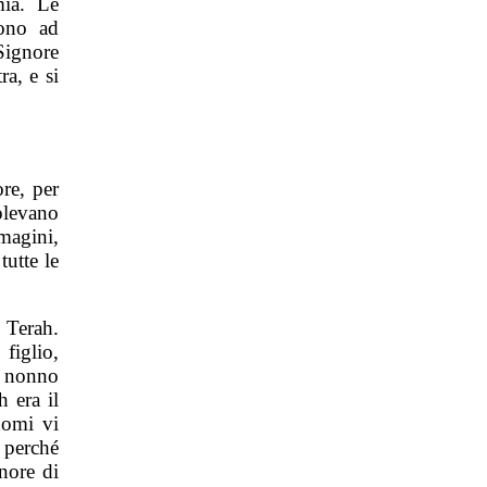
mia. Le
rono ad
Signore
a, e si
re, per
olevano
magini,
tutte le
 Terah.
figlio,
o nonno
 era il
nomi vi
 perché
nore di