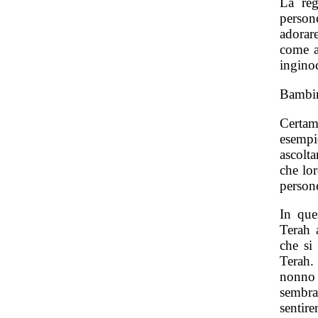
La reg
person
adorar
come a
ingino
Bambin
Certam
esempi
ascolt
che lor
person
In que
Terah 
che si
Terah.
nonno 
sembra
sentir