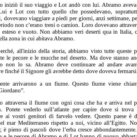
 iniziò il suo viaggio e Lot andò con lui. Abramo aveva
Lui e Lot con tutto quello che possedevano, soprattutt
, dovevano viaggiare a piedi per giorni, anzi settimane, p
eriodo non c’erano treni o camion. Loro dovevano attraver
o esteso e vuoto. Non abbiamo veri deserti qua in Italia, 
ella zona in cui abitava Abramo.
rché, all'inizio della storia, abbiamo visto tutte queste 
tte le pecore e le mucche nel deserto. Ma dove stanno a
o non lo sa. Abramo deve continuare ad andare avant
re finché il Signore gli avrebbe detto dove doveva fermarsi
ente arrivarono a un fiume. Questo fiume viene chiam
Giordano”.
 attraversa il fiume con ogni cosa che ha e arriva nel p
. Potete vederlo sull’atlante per capire dove si trova
re ai vostri genitori di farvelo vedere. Questo paese è dal
del mar Mediterraneo rispetto a noi, vicino all’Egitto. N
o; è pieno di pascoli dove l’erba cresce abbondantemente.
 e le pecore di Abramo e di Lot hanno di nuovo abbast