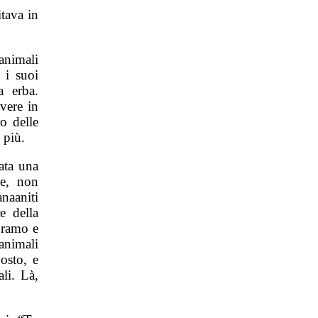
tava in
animali
 i suoi
a erba.
vere in
o delle
 più.
ata una
te, non
anaaniti
e della
Abramo e
animali
osto, e
li. Là,