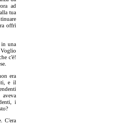
cora ad
alla tua
tinuare
ra offrì
 in una
 Voglio
che c'è!
se.
non era
i, e il
endenti
e aveva
enti, i
sto?
. C'era