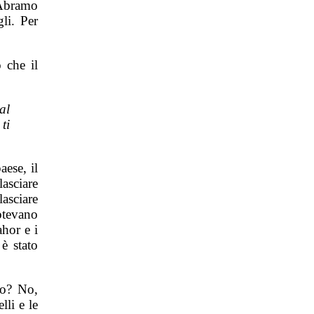
 Abramo
li. Per
 che il
al
ti
ese, il
asciare
lasciare
potevano
ahor e i
è stato
lo? No,
lli e le