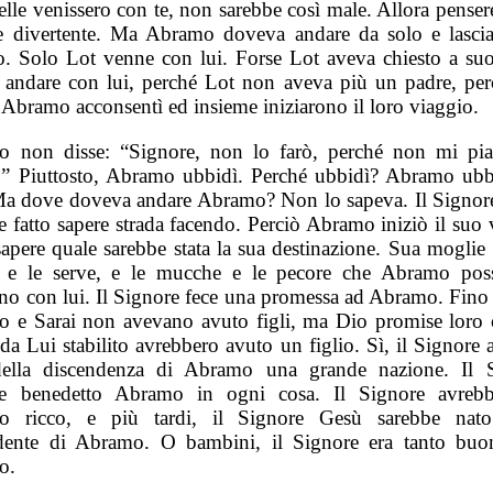
elle venissero con te, non sarebbe così male. Allora penser
e divertente. Ma Abramo doveva andare da solo e lasciar
ro. Solo Lot venne con lui. Forse Lot aveva chiesto a suo
 andare con lui, perché Lot non aveva più un padre, per
 Abramo acconsentì ed insieme iniziarono il loro viaggio.
 non disse: “Signore, non lo farò, perché non mi pia
.” Piuttosto, Abramo ubbidì. Perché ubbidì? Abramo ubb
Ma dove doveva andare Abramo? Non lo sapeva. Il Signore
e fatto sapere strada facendo. Perciò Abramo iniziò il suo 
apere quale sarebbe stata la sua destinazione. Sua moglie 
i e le serve, e le mucche e le pecore che Abramo pos
no con lui. Il Signore fece una promessa ad Abramo. Fino 
 e Sarai non avevano avuto figli, ma Dio promise loro 
da Lui stabilito avrebbero avuto un figlio. Sì, il Signore 
della discendenza di Abramo una grande nazione. Il 
be benedetto Abramo in ogni cosa. Il Signore avrebb
o ricco, e più tardi, il Signore Gesù sarebbe nat
dente di Abramo. O bambini, il Signore era tanto bu
o.