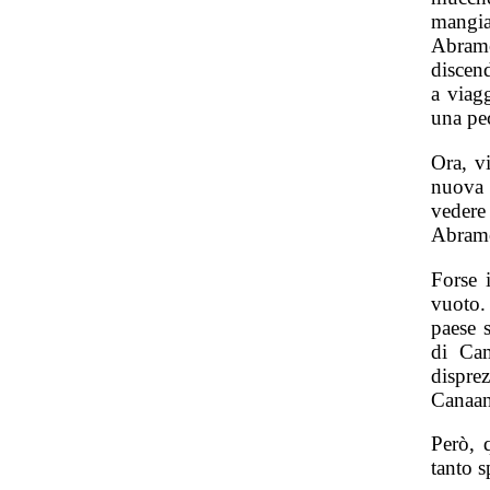
mangia
Abramo 
discen
a viagg
una pe
Ora, v
nuova 
vedere 
Abramo 
Forse 
vuoto.
paese 
di Cam
dispre
Canaan
Però, 
tanto 