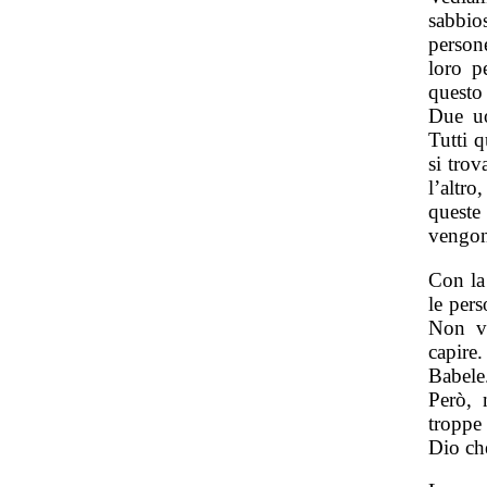
sabbio
person
loro p
questo
Due uo
Tutti 
si tro
l’altr
queste
vengon
Con la 
le pers
Non vo
capire
Babele
Però, 
troppe
Dio ch