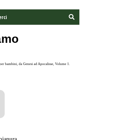
rci
ramo
e per bambini, da Genesi ad Apocalisse, Volume 1.
pianura