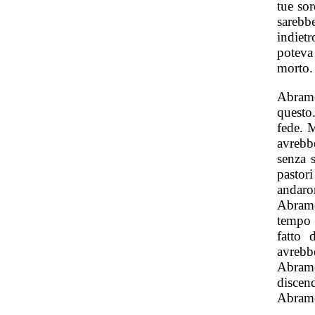
tue sor
sarebb
indiet
poteva
morto.
Abramo
questo
fede. 
avrebb
senza s
pastor
andaro
Abramo
tempo 
fatto 
avreb
Abram
discen
Abram