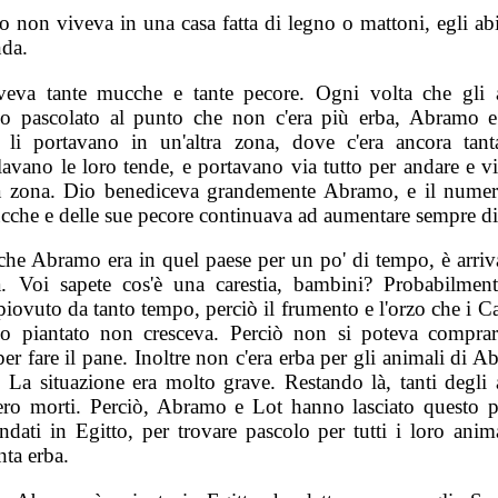
 non viveva in una casa fatta di legno o mattoni, egli abi
nda.
veva tante mucche e tante pecore. Ogni volta che gli 
o pascolato al punto che non c'era più erba, Abramo e
i li portavano in un'altra zona, dove c'era ancora tant
lavano le loro tende, e portavano via tutto per andare e vi
ra zona. Dio benediceva grandemente Abramo, e il numer
cche e delle sue pecore continuava ad aumentare sempre di
he Abramo era in quel paese per un po' di tempo, è arriv
ia. Voi sapete cos'è una carestia, bambini? Probabilmen
iovuto da tanto tempo, perciò il frumento e l'orzo che i C
o piantato non cresceva. Perciò non si poteva comprar
per fare il pane. Inoltre non c'era erba per gli animali di 
. La situazione era molto grave. Restando là, tanti degli 
ero morti. Perciò, Abramo e Lot hanno lasciato questo p
ndati in Egitto, per trovare pascolo per tutti i loro anima
anta erba.