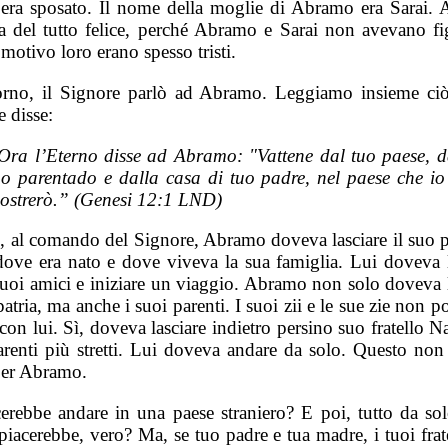
 era sposato. Il nome della moglie di Abramo era Sarai.
a del tutto felice, perché Abramo e Sarai non avevano fig
motivo loro erano spesso tristi.
rno, il Signore parlò ad Abramo. Leggiamo insieme ciò
 disse:
Ora l’Eterno disse ad Abramo: "Vattene dal tuo paese, d
uo parentado e dalla casa di tuo padre, nel paese che io 
ostrerò.” (Genesi 12:1 LND)
, al comando del Signore, Abramo doveva lasciare il suo pa
dove era nato e dove viveva la sua famiglia. Lui doveva l
 suoi amici e iniziare un viaggio. Abramo non solo doveva 
patria, ma anche i suoi parenti. I suoi zii e le sue zie non 
con lui. Sì, doveva lasciare indietro persino suo fratello N
arenti più stretti. Lui doveva andare da solo. Questo non 
 per Abramo.
cerebbe andare in una paese straniero? E poi, tutto da so
piacerebbe, vero? Ma, se tuo padre e tua madre, i tuoi frate