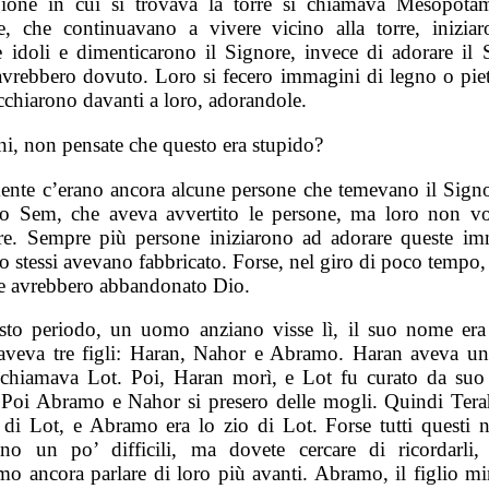
ione in cui si trovava la torre si chiamava Mesopota
e, che continuavano a vivere vicino alla torre, inizia
e idoli e dimenticarono il Signore, invece di adorare il 
vrebbero dovuto. Loro si fecero immagini di legno o pietr
cchiarono davanti a loro, adorandole.
i, non pensate che questo era stupido?
ente c’erano ancora alcune persone che temevano il Signo
o Sem, che aveva avvertito le persone, ma loro non v
are. Sempre più persone iniziarono ad adorare queste im
o stessi avevano fabbricato. Forse, nel giro di poco tempo, 
e avrebbero abbandonato Dio.
sto periodo, un uomo anziano visse lì, il suo nome era
aveva tre figli: Haran, Nahor e Abramo. Haran aveva un 
 chiamava Lot. Poi, Haran morì, e Lot fu curato da su
 Poi Abramo e Nahor si presero delle mogli. Quindi Terah
di Lot, e Abramo era lo zio di Lot. Forse tutti questi 
no un po’ difficili, ma dovete cercare di ricordarli,
emo ancora parlare di loro più avanti. Abramo, il figlio mi