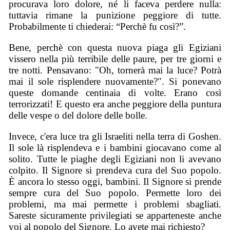
procurava loro dolore, né li faceva perdere nulla:
tuttavia rimane la punizione peggiore di tutte.
Probabilmente ti chiederai: “Perchè fu così?”.
Bene, perchè con questa nuova piaga gli Egiziani
vissero nella più terribile delle paure, per tre giorni e
tre notti. Pensavano: "Oh, tornerà mai la luce? Potrà
mai il sole risplendere nuovamente?". Si ponevano
queste domande centinaia di volte. Erano così
terrorizzati! E questo era anche peggiore della puntura
delle vespe o del dolore delle bolle.
Invece, c'era luce tra gli Israeliti nella terra di Goshen.
Il sole là risplendeva e i bambini giocavano come al
solito. Tutte le piaghe degli Egiziani non li avevano
colpito. Il Signore si prendeva cura del Suo popolo.
È ancora lo stesso oggi,
bambini
. Il Signore si prende
sempre cura del Suo popolo. Permette loro dei
problemi, ma mai permette i problemi sbagliati.
Sareste sicuramente privilegiati se apparteneste anche
voi al popolo del Signore. Lo avete mai richiesto?