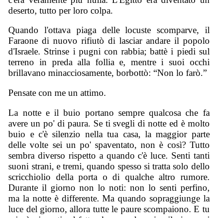
deserto, tutto per loro colpa.
Quando l'ottava piaga delle locuste scomparve, il
Faraone di nuovo rifiutò di lasciar andare i
l popolo
d'Israele. Strinse i pugni con rabbia; battè i piedi sul
terreno in preda alla follia e, mentre i suoi occhi
brillavano minacciosamente, borbottò: “Non lo farò.”
Pensate con me un attimo.
La notte e il buio portano sempre qualcosa che fa
avere un po' di paura. Se ti svegli di notte ed è molto
buio e c'è silenzio nella tua casa, la maggior parte
delle volte sei un po' spaventato, non è così? Tutto
sembra diverso rispetto a quando c'è luce. Senti tanti
suoni strani, e tremi, quando spesso si tratta solo dello
scricchiolio della porta o di qualche altro rumore.
Durante il giorno non lo noti: non lo senti perfino,
ma la notte è differente. Ma quando sopraggiunge la
luce del giorno, allora tutte le paure scompaiono. E tu