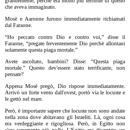
grandemente, perchè era molto più terribile di quello
che aveva immaginato.
Mosè e Aaronne furono immediatamente richiamati
dal
Fa
raone.
“Ho peccato contro Dio e contro voi,” disse il
Faraone, “pregate ferventemente Dio perchè allontani
solamente questa piaga mortale.”
Avete ascoltato, bambini? Disse: “Questa piaga
mortale.” Questo dev'essere stato terrificante, non
pensate?
Appena Mosè pregò, Dio rispose immediatamente.
Arrivò un forte vento dall'ovest, portò via le locuste e
le gettò nel mare.
Però, è importante sapere che locuste non sono andate
nella zona dove abitavano gli Israeliti. Là, ogni cosa
era verdeggiante e rigogliosa. Però, in Egitto non
c'era veramente più nulla. L'Egitto era diventato un