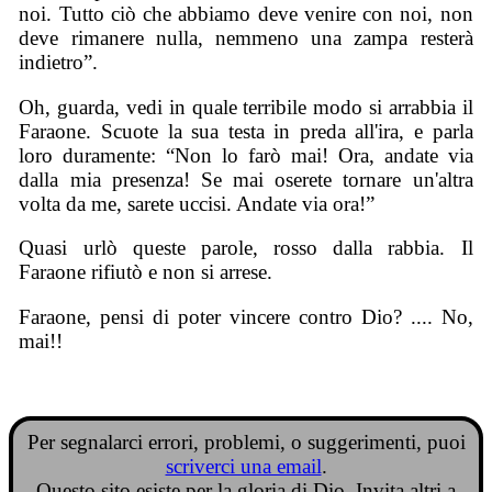
noi. Tutto ciò che abbiamo deve venire con noi, non
deve rimanere nulla, nemmeno una zampa resterà
indietro”.
Oh, guarda, vedi in quale terribile modo si arrabbia il
Faraone. Scuote la sua testa in preda all'ira, e parla
loro duramente: “Non lo farò mai! Ora, andate via
dalla mia presenza! Se mai oserete tornare un'altra
volta da me, sarete uccisi. Andate via ora!”
Quasi urlò queste parole, rosso dalla rabbia. Il
Faraone rifiutò e non si arrese.
Faraone, pensi di poter vincere contro Dio? .... No,
mai!!
Per segnalarci errori, problemi, o suggerimenti, puoi
scriverci una email
.
Questo sito esiste per la gloria di Dio. Invita altri a