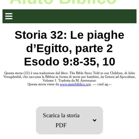
Storia 32: Le piaghe
d’Egitto, parte 2
Esodo 9:8-35, 10
Questa storia (32) è una traduzione dal libro: The Bible Story Told to our Children, di John
Vreugdenhil, che racconta la Bibbia in forma di storie per bambini, da Genesi ad Apocalisse,
Volume 1. Tradotta da M. Antonazzo.
Questa storia viene da
www.aiutobiblico.org
. --- cmd ag---
Scarica la storia
PDF