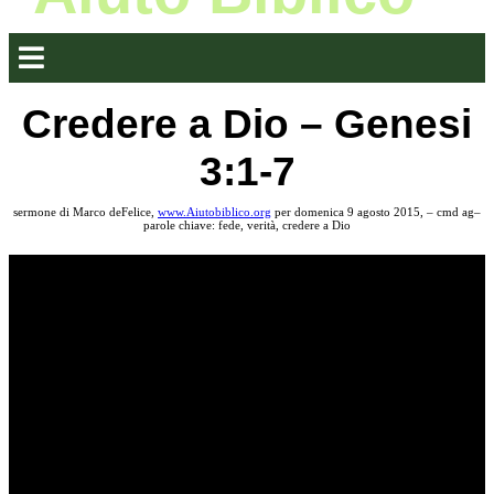
Credere a Dio – Genesi
3:1-7
sermone di Marco deFelice,
www.Aiutobiblico.org
per domenica 9 agosto 2015, – cmd ag–
parole chiave: fede, verità, credere a Dio