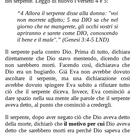
del serpente. Leggo di nuovo i versetti 4 e 5:
“4 Allora il serpente disse alla donna: "voi
non morrete affatto; 5 ma DIO sa che nel
giorno che ne mangerete, gli occhi vostri si
apriranno e sarete come DIO, conoscendo
il bene e il male".” (Genesi 3:4-5 LND)
Il serpente parla contro Dio. Prima di tutto, dichiara
direttamente che Dio stavo mentendo, dicendo che
non sarebbero morti. Facendo così, dichiarava che
Dio era un bugiardo. Già Eva non avrebbe dovuto
ascoltare il serpente, ma una dichiarazione così
avrebbe dovuto spingere Eva subito a rifiutare tutto
ciò che il serpente diceva. Invece, Eva cominciò a
dare spazio nella sua mente alle parole che il serpente
aveva detto, al punto che cominciò a credergli.
Il serpente, dopo aver negato ciò che Dio aveva detto
della morte, dichiarò che
il motivo per cui
Dio aveva
detto che sarebbero morti era perché Dio sapeva che