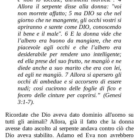
Allora il serpente disse alla donna: "voi
non morrete affatto; 5 ma DIO sa che nel
giorno che ne mangerete, gli occhi vostri si
apriranno e sarete come DIO, conoscendo
il bene e il male". 6 E la donna vide che
l’albero era buono da mangiare, che era
piacevole agli occhi e che l’albero era
desiderabile per rendere uno intelligente;
ed ella prese del suo frutto, ne mangiò e ne
diede anche a suo marito che era con lei,
ed egli ne mangiò. 7 Allora si apersero gli
occhi di ambedue e si accorsero di essere
nudi; cosi cucirono delle foglie di fico e
fecero delle cinture per coprirsi.” (Genesi
3:1-7).
Ricordate che Dio aveva dato dominio all'uomo su
tutti gli animali? Allora, già il fatto che la donna
avesse dato ascolto al serpente andava contro ciò che
Dio aveva stabilito. Adamo ed Eva non avrebbero