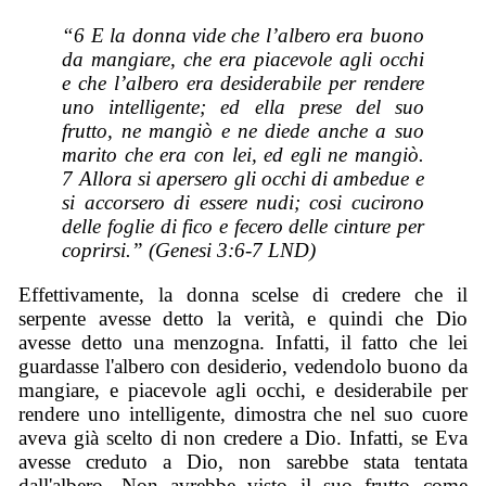
“6 E la donna vide che l’albero era buono
da mangiare, che era piacevole agli occhi
e che l’albero era desiderabile per rendere
uno intelligente; ed ella prese del suo
frutto, ne mangiò e ne diede anche a suo
marito che era con lei, ed egli ne mangiò.
7 Allora si apersero gli occhi di ambedue e
si accorsero di essere nudi; cosi cucirono
delle foglie di fico e fecero delle cinture per
coprirsi.” (Genesi 3:6-7 LND)
Effettivamente, la donna scelse di credere che il
serpente avesse detto la verità, e quindi che Dio
avesse detto una menzogna. Infatti, il fatto che lei
guardasse l'albero con desiderio, vedendolo buono da
mangiare, e piacevole agli occhi, e desiderabile per
rendere uno intelligente, dimostra che nel suo cuore
aveva già scelto di non credere a Dio. Infatti, se Eva
avesse creduto a Dio, non sarebbe stata tentata
dall'albero. Non avrebbe visto il suo frutto come