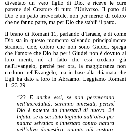
diventato un vero figlio di Dio, e riceve le cure
paterne del Creatore di tutto l’Universo. Il patto di
Dio è un patto irrevocabile, non per merito di coloro
che ne fanno parte, ma per Dio che stabilì il patto.
Il brano di Romani 11, parlando d’Israele, e di come
Dio sta in questo momento salvando principalmente
stranieri, cioè, coloro che non sono Giudei, spiega
che l’amore che Dio ha per i Giudei non è dovuto ai
loro meriti, né al fatto che essi credano già
nell'Evangelo, perché per ora, la maggioranza non
credono nell'Evangelo, ma in base alla chiamata che
Egli ha dato a loro in Abraamo. Leggiamo Romani
11:23-29
“23 E anche essi, se non perseverano
nell’incredulità, saranno innestati, perché
Dio è potente da innestarli di nuovo. 24
Infatti, se tu sei stato tagliato dall’olivo per
natura selvatico e innestato contro natura
nell’olivo domestico, quanto più costoro,