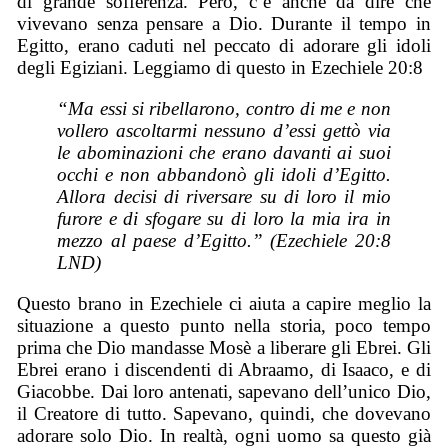
di grande sofferenza. Però, c’è anche da dire che
vivevano senza pensare a Dio. Durante il tempo in
Egitto, erano caduti nel peccato di adorare gli idoli
degli Egiziani. Leggiamo di questo in Ezechiele 20:8
“Ma essi si ribellarono, contro di me e non
vollero ascoltarmi nessuno d’essi gettò via
le abominazioni che erano davanti ai suoi
occhi e non abbandonò gli idoli d’Egitto.
Allora decisi di riversare su di loro il mio
furore e di sfogare su di loro la mia ira in
mezzo al paese d’Egitto.” (Ezechiele 20:8
LND)
Questo brano in Ezechiele ci aiuta a capire meglio la
situazione a questo punto nella storia, poco tempo
prima che Dio mandasse Mosè a liberare gli Ebrei. Gli
Ebrei erano i discendenti di Abraamo, di Isaaco, e di
Giacobbe. Dai loro antenati, sapevano dell’unico Dio,
il Creatore di tutto. Sapevano, quindi, che dovevano
adorare solo Dio. In realtà, ogni uomo sa questo già