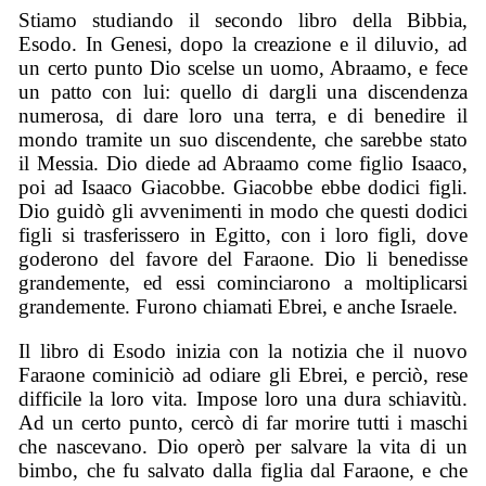
Stiamo studiando il secondo libro della Bibbia,
Esodo. In Genesi, dopo la creazione e il diluvio, ad
un certo punto Dio scelse un uomo, Abraamo, e fece
un patto con lui: quello di dargli una discendenza
numerosa, di dare loro una terra, e di benedire il
mondo tramite un suo discendente, che sarebbe stato
il Messia. Dio diede ad Abraamo come figlio Isaaco,
poi ad Isaaco Giacobbe. Giacobbe ebbe dodici figli.
Dio guidò gli avvenimenti in modo che questi dodici
figli si trasferissero in Egitto, con i loro figli, dove
goderono del favore del Faraone. Dio li benedisse
grandemente, ed essi cominciarono a moltiplicarsi
grandemente. Furono chiamati Ebrei, e anche Israele.
Il libro di Esodo inizia con la notizia che il nuovo
Faraone cominiciò ad odiare gli Ebrei, e perciò, rese
difficile la loro vita. Impose loro una dura schiavitù.
Ad un certo punto, cercò di far morire tutti i maschi
che nascevano. Dio operò per salvare la vita di un
bimbo, che fu salvato dalla figlia dal Faraone, e che