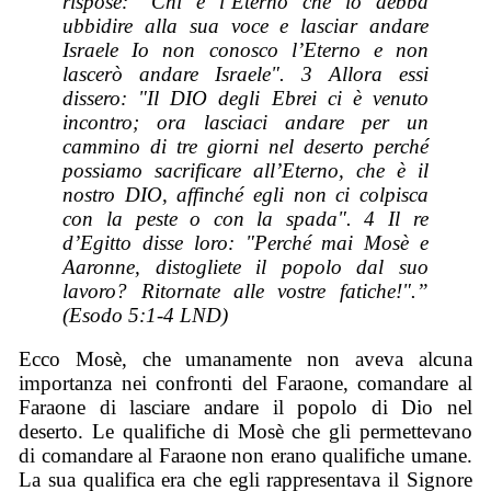
rispose: "Chi è l’Eterno che io debba
ubbidire alla sua voce e lasciar andare
Israele Io non conosco l’Eterno e non
lascerò andare Israele". 3 Allora essi
dissero: "Il DIO degli Ebrei ci è venuto
incontro; ora lasciaci andare per un
cammino di tre giorni nel deserto perché
possiamo sacrificare all’Eterno, che è il
nostro DIO, affinché egli non ci colpisca
con la peste o con la spada". 4 Il re
d’Egitto disse loro: "Perché mai Mosè e
Aaronne, distogliete il popolo dal suo
lavoro? Ritornate alle vostre fatiche!".”
(Esodo 5:1-4 LND)
Ecco Mosè, che umanamente non aveva alcuna
importanza nei confronti del Faraone, comandare al
Faraone di lasciare andare il popolo di Dio nel
deserto. Le qualifiche di Mosè che gli permettevano
di comandare al Faraone non erano qualifiche umane.
La sua qualifica era che egli rappresentava il Signore