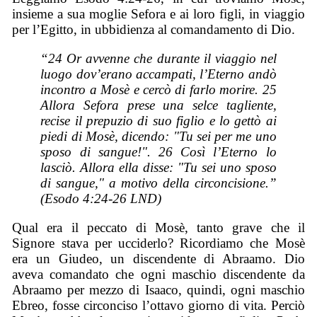
insieme a sua moglie Sefora e ai loro figli, in viaggio
per l’Egitto, in ubbidienza al comandamento di Dio.
“24 Or avvenne che durante il viaggio nel
luogo dov’erano accampati, l’Eterno andò
incontro a Mosè e cercò di farlo morire. 25
Allora Sefora prese una selce tagliente,
recise il prepuzio di suo figlio e lo gettò ai
piedi di Mosè, dicendo: "Tu sei per me uno
sposo di sangue!". 26 Così l’Eterno lo
lasciò. Allora ella disse: "Tu sei uno sposo
di sangue," a motivo della circoncisione.”
(Esodo 4:24-26 LND)
Qual era il peccato di Mosè, tanto grave che il
Signore stava per ucciderlo? Ricordiamo che Mosè
era un Giudeo, un discendente di Abraamo. Dio
aveva comandato che ogni maschio discendente da
Abraamo per mezzo di Isaaco, quindi, ogni maschio
Ebreo, fosse circonciso l’ottavo giorno di vita. Perciò