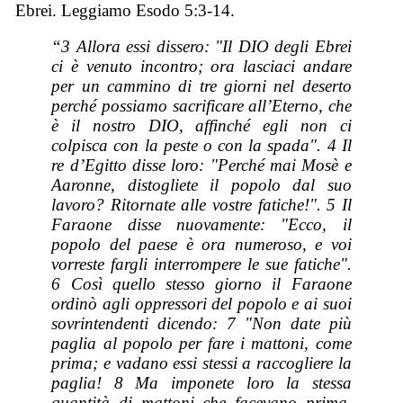
Ebrei. Leggiamo Esodo 5:3-14.
“3 Allora essi dissero: "Il DIO degli Ebrei
ci è venuto incontro; ora lasciaci andare
per un cammino di tre giorni nel deserto
perché possiamo sacrificare all’Eterno, che
è il nostro DIO, affinché egli non ci
colpisca con la peste o con la spada". 4 Il
re d’Egitto disse loro: "Perché mai Mosè e
Aaronne, distogliete il popolo dal suo
lavoro? Ritornate alle vostre fatiche!". 5 Il
Faraone disse nuovamente: "Ecco, il
popolo del paese è ora numeroso, e voi
vorreste fargli interrompere le sue fatiche".
6 Così quello stesso giorno il Faraone
ordinò agli oppressori del popolo e ai suoi
sovrintendenti dicendo: 7 "Non date più
paglia al popolo per fare i mattoni, come
prima; e vadano essi stessi a raccogliere la
paglia! 8 Ma imponete loro la stessa
quantità di mattoni che facevano prima,