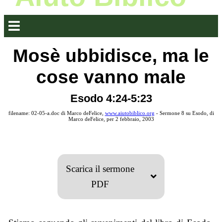
Mosè ubbidisce, ma le
cose vanno male
Esodo 4:24-5:23
filename: 02-05-a.doc di Marco deFelice,
www.aiutobiblico.org
- Sermone 8 su Esodo, di
Marco deFelice, per 2 febbraio, 2003
Scarica il sermone
PDF