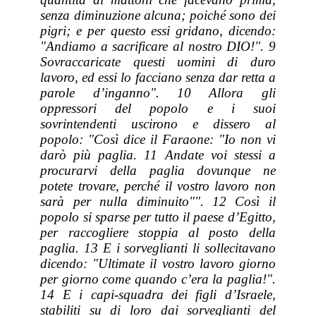
senza diminuzione alcuna; poiché sono dei
pigri; e per questo essi gridano, dicendo:
"Andiamo a sacrificare al nostro DIO!". 9
Sovraccaricate questi uomini di duro
lavoro, ed essi lo facciano senza dar retta a
parole d’inganno". 10 Allora gli
oppressori del popolo e i suoi
sovrintendenti uscirono e dissero al
popolo: "Così dice il Faraone: "Io non vi
darò più paglia. 11 Andate voi stessi a
procurarvi della paglia dovunque ne
potete trovare, perché il vostro lavoro non
sarà per nulla diminuito"". 12 Così il
popolo si sparse per tutto il paese d’Egitto,
per raccogliere stoppia al posto della
paglia. 13 E i sorveglianti li sollecitavano
dicendo: "Ultimate il vostro lavoro giorno
per giorno come quando c’era la paglia!".
14 E i capi-squadra dei figli d’Israele,
stabiliti su di loro dai sorveglianti del