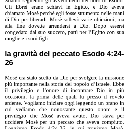
Stiamo seguendo gli avvenimenti del libro di Esodo.
Gli Ebrei erano schiavi in Egitto, e Dio aveva
chiamato Mosè perché egli fosse strumento nelle mani
di Dio per liberarli. Mosè sollevò varie obiezioni, ma
alla fine dovette arrendersi a Dio. Dopo essersi
congedato dal suo suocero, partì per l’Egitto con sua
moglie e i suoi figli.
la gravità del peccato Esodo 4:24-
26
Mosè era stato scelto da Dio per svolgere la missione
più importante nella storia del popolo d’Israele. Ebbe
il privilegio e l’onore di incontrare Dio in più
occasioni, la prima delle quali fu presso il roveto
ardente. Vogliamo iniziare oggi leggendo un brano in
cui vediamo che nonostante questo onore e il
privilegio che Mosè aveva avuto, Dio stava per
uccidere Mosè per un peccato che aveva compiuto.
Leggiamo Esodo 4:24-26, in cui troviamo Mosè,