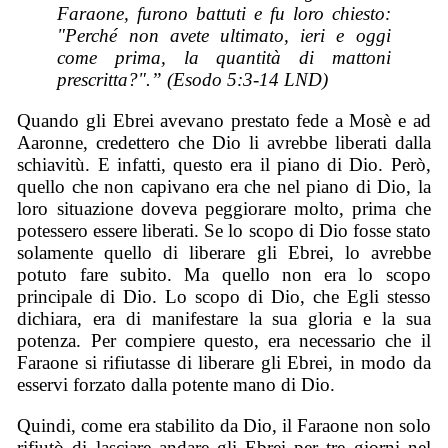
Faraone, furono battuti e fu loro chiesto:
"Perché non avete ultimato, ieri e oggi
come prima, la quantità di mattoni
prescritta?".” (Esodo 5:3-14 LND)
Quando gli Ebrei avevano prestato fede a Mosè e ad
Aaronne, credettero che Dio li avrebbe liberati dalla
schiavitù. E infatti, questo era il piano di Dio. Però,
quello che non capivano era che nel piano di Dio, la
loro situazione doveva peggiorare molto, prima che
potessero essere liberati. Se lo scopo di Dio fosse stato
solamente quello di liberare gli Ebrei, lo avrebbe
potuto fare subito. Ma quello non era lo scopo
principale di Dio. Lo scopo di Dio, che Egli stesso
dichiara, era di manifestare la sua gloria e la sua
potenza. Per compiere questo, era necessario che il
Faraone si rifiutasse di liberare gli Ebrei, in modo da
esservi forzato dalla potente mano di Dio.
Quindi, come era stabilito da Dio, il Faraone non solo
rifiutò di lasciare andare gli Ebrei per tre giorni nel