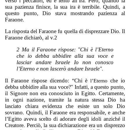
verso i peccatori, ed è lento all’ira. Però, quando la
sua pazienza finisce, la sua ira è terribile. Quindi, a
questo punto, Dio stava mostrando pazienza al
Faraone.
La risposta del Faraone fu quella di disprezzare Dio. Il
Faraone dichiarò, al v.2
2 Ma il Faraone rispose: "Chi è l’Eterno
che io debba ubbidire alla sua voce e
lasciar andare Israele Io non conosco
l’Eterno e non lascerò andare Israele".
Il Faraone rispose dicendo: “Chi è
che io
l’Eterno
debba ubbidire alla sua voce?" Infatti, a questo punto,
il Signore non era conosciuto in Egitto. Certamente,
in ogni nazione, tramite la natura stessa Dio ha
lasciato chiara evidenza che esiste un solo Dio
sovrano. Quindi, il Faraone era responsabile, e anche
l’Egitto aveva scelto di adorare degli idoli anziché il
Creatore. Perciò, la sua dichiarazione era un disprezzo