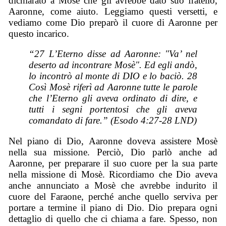
dichiarato a Mosè che gli avrebbe dato suo fratello,
Aaronne, come aiuto. Leggiamo questi versetti, e
vediamo come Dio preparò il cuore di Aaronne per
questo incarico.
“27 L’Eterno disse ad Aaronne: "Va’ nel
deserto ad incontrare Mosè". Ed egli andò,
lo incontrò al monte di DIO e lo baciò. 28
Così Mosè riferì ad Aaronne tutte le parole
che l’Eterno gli aveva ordinato di dire, e
tutti i segni portentosi che gli aveva
comandato di fare.” (Esodo 4:27-28 LND)
Nel piano di Dio, Aaronne doveva assistere Mosè
nella sua missione. Perciò, Dio parlò anche ad
Aaronne, per preparare il suo cuore per la sua parte
nella missione di Mosè. Ricordiamo che Dio aveva
anche annunciato a Mosè che avrebbe indurito il
cuore del Faraone, perché anche quello serviva per
portare a termine il piano di Dio. Dio prepara ogni
dettaglio di quello che ci chiama a fare. Spesso, non