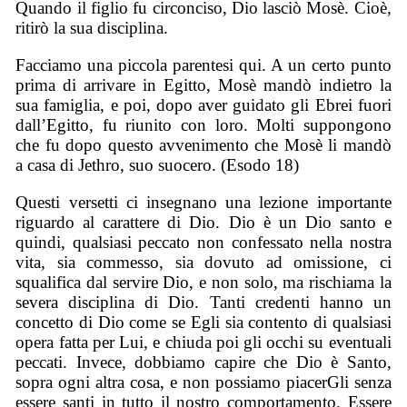
Quando il figlio fu circonciso, Dio lasciò Mosè. Cioè,
ritirò la sua disciplina.
Facciamo una piccola parentesi qui. A un certo punto
prima di arrivare in Egitto, Mosè mandò indietro la
sua famiglia, e poi, dopo aver guidato gli Ebrei fuori
dall’Egitto, fu riunito con loro. Molti suppongono
che fu dopo questo avvenimento che Mosè li mandò
a casa di Jethro, suo suocero. (Esodo 18)
Questi versetti ci insegnano una lezione importante
riguardo al carattere di Dio. Dio è un Dio santo e
quindi, qualsiasi peccato non confessato nella nostra
vita, sia commesso, sia dovuto ad omissione, ci
squalifica dal servire Dio, e non solo, ma rischiama la
severa disciplina di Dio. Tanti credenti hanno un
concetto di Dio come se Egli sia contento di qualsiasi
opera fatta per Lui, e chiuda poi gli occhi su eventuali
peccati. Invece, dobbiamo capire che Dio è Santo,
sopra ogni altra cosa, e non possiamo piacerGli senza
essere santi in tutto il nostro comportamento. Essere