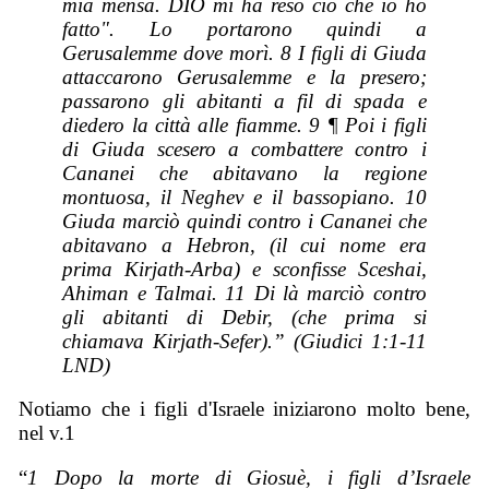
mia mensa. DIO mi ha reso ciò che io ho
fatto". Lo portarono quindi a
Gerusalemme dove morì. 8 I figli di Giuda
attaccarono Gerusalemme e la presero;
passarono gli abitanti a fil di spada e
diedero la città alle fiamme. 9 ¶ Poi i figli
di Giuda scesero a combattere contro i
Cananei che abitavano la regione
montuosa, il Neghev e il bassopiano. 10
Giuda marciò quindi contro i Cananei che
abitavano a Hebron, (il cui nome era
prima Kirjath-Arba) e sconfisse Sceshai,
Ahiman e Talmai. 11 Di là marciò contro
gli abitanti di Debir, (che prima si
chiamava Kirjath-Sefer).”
(Giudici 1:1-11
LND)
Notiamo che i figli d'Israele iniziarono molto bene,
nel v.1
“
1 Dopo la morte di Giosuè, i figli d’Israele