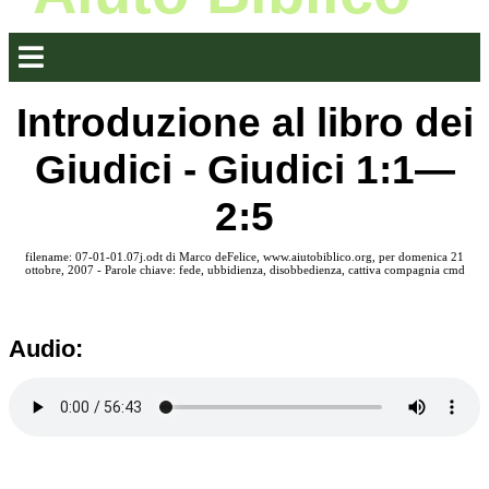
Introduzione al libro dei
Giudici - Giudici 1:1—
2:5
filename: 07-01-01.07j.odt di Marco deFelice, www.aiutobiblico.org, per domenica 21
ottobre, 2007 - Parole chiave: fede, ubbidienza, disobbedienza, cattiva compagnia cmd
Audio: