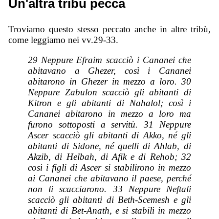
Un'altra tribù pecca
Troviamo questo stesso peccato anche in altre tribù,
come leggiamo nei vv.29-33.
29 Neppure Efraim scacciò i Cananei che
abitavano a Ghezer, così i Cananei
abitarono in Ghezer in mezzo a loro. 30
Neppure Zabulon scacciò gli abitanti di
Kitron e gli abitanti di Nahalol; così i
Cananei abitarono in mezzo a loro ma
furono sottoposti a servitù. 31 Neppure
Ascer scacciò gli abitanti di Akko, né gli
abitanti di Sidone, né quelli di Ahlab, di
Akzib, di Helbah, di Afik e di Rehob; 32
così i figli di Ascer si stabilirono in mezzo
ai Cananei che abitavano il paese, perché
non li scacciarono.
33 Neppure Neftali
scacciò gli abitanti di Beth-Scemesh e gli
abitanti di Bet-Anath, e si stabilì
in mezzo