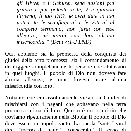
gli Hivvei e i Gebusei, sette nazioni più
grandi e più potenti di te, 2 e quando
l’Eterno, il tuo DIO, le avrà date in tuo
potere tu le sconfiggerai e le voterai al
completo sterminio; non farai con esse
alleanza, né userai con loro alcuna
misericordia.”
(Deut 7:1-2 LND)
Qui, abbiamo sia la promessa della conquista dei
giudei della terra promessa, sia il comandamento di
distruggere completamente le persone che abitavano
in quei luoghi. Il popolo di Dio non doveva fare
alcuna alleanza, e non doveva usare alcuna
misericordia con loro.
Notiamo che era assolutamente vietato ai Giudei di
mischiarsi con i pagani che abitavano nella terra
promessa prima di loro. Questo è un principio che
troviamo ripetutamente nella Bibbia: il popolo di Dio
deve essere un popolo santo. La parola “santo” vuol
dire, “messo da parte”, “consacrato”. Il senso di