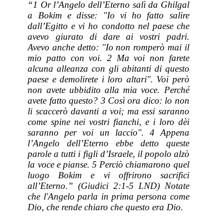
“
1 Or l’Angelo dell’Eterno salì da Ghilgal
a Bokim e disse: "Io vi ho fatto salire
dall’Egitto e vi ho condotto nel paese che
avevo giurato di dare ai vostri padri.
Avevo anche detto: "Io non romperò mai il
mio patto con voi. 2 Ma voi non farete
alcuna alleanza con gli abitanti di questo
paese e demoli
rete i loro altari". Voi però
non avete ubbidito alla mia voce. Perché
avete fatto questo? 3 Così ora dico: lo non
li scaccerò davanti a voi; ma essi saranno
come spine nei vostri fianchi, e i loro dèi
saranno per voi un laccio". 4 Appena
l’Angelo dell’Eterno ebbe detto queste
parole a tutti i figli d’Israele, il popolo alzò
la voce e pianse. 5 Perciò chiamarono quel
luogo Bokim e vi offrirono sacrifici
all’Eterno.”
(Giudici 2:1-5 LND) Notate
che l'Angelo parla in prima persona come
Dio, che rende chiaro che questo era Dio.