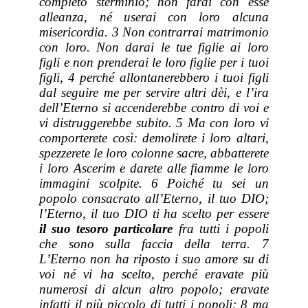
completo sterminio; non farai con esse
alleanza, né userai con loro alcuna
misericordia. 3 Non contrarrai matrimonio
con loro. Non darai le tue figlie ai loro
figli e non prenderai le loro figlie per i tuoi
figli, 4 perché allontanerebbero i tuoi figli
dal seguire me per servire altri dèi, e l’ira
dell’Eterno si accenderebbe contro di voi e
vi distruggerebbe subito. 5 Ma con loro vi
comporterete così: demolirete i loro altari,
spezzerete le loro colonne sacre, abbatterete
i loro Ascerim e darete alle fiamme le loro
immagini scolpite. 6 Poiché tu sei un
popolo consacrato all’Eterno, il tuo DIO;
l’Eterno, il tuo DIO ti ha scelto per essere
il suo tesoro particolare
fra tutti i popoli
che sono sulla faccia della terra. 7
L’Eterno non ha riposto i suo amore su di
voi né vi ha scelto, perché eravate più
numerosi di alcun altro popolo; eravate
infatti il più piccolo di tutti i popoli; 8 ma