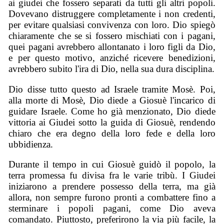
ai giudei che fossero separati da tutti gli altri popoli.
Dovevano distruggere completamente i non credenti,
per evitare qualsiasi convivenza con loro. Dio spiegò
chiaramente che se si fossero mischiati con i pagani,
quei pagani avrebbero allontanato i loro figli da Dio,
e per questo motivo, anziché ricevere benedizioni,
avrebbero subito l'ira di Dio, nella sua dura disciplina.
Dio disse tutto questo ad Israele tramite Mosè. Poi,
alla morte di Mosè, Dio diede a Giosuè l'incarico di
guidare Israele. Come ho già menzionato, Dio diede
vittoria ai Giudei sotto la guida di Giosuè, rendendo
chiaro che era degno della loro fede e della loro
ubbidienza.
Durante il tempo in cui Giosuè guidò il popolo, la
terra promessa fu divisa fra le varie tribù. I Giudei
iniziarono a prendere possesso della terra, ma già
allora, non sempre furono pronti a combattere fino a
sterminare i popoli pagani, come Dio aveva
comandato. Piuttosto, preferirono la via più facile, la