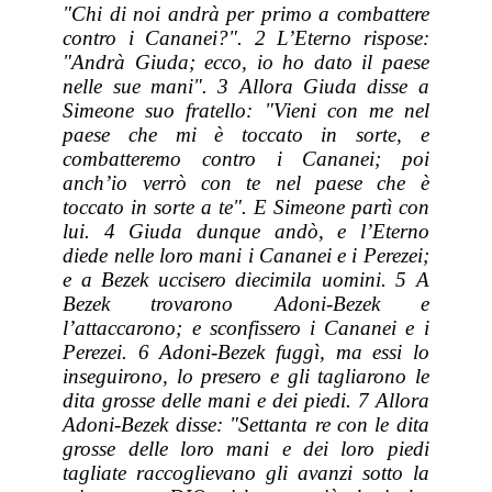
"Chi di noi andrà per primo a combattere
contro i Cananei?". 2 L’Eterno rispose:
"Andrà Giuda; ecco, io ho dato il paese
nelle sue mani". 3 Allora Giuda disse a
Simeone suo fratello: "Vieni con me nel
paese che mi è toccato in sorte, e
combatteremo contro i Cananei; poi
anch’io verrò con te nel paese che è
toccato in sorte a te". E Simeone partì con
lui. 4 Giuda dunque andò, e l’Eterno
diede nelle loro mani i Cananei e i Perezei;
e a Bezek uccisero diecimila uomini. 5 A
Bezek trovarono Adoni-Bezek e
l’attaccarono; e
sconfissero i Cananei e i
Perezei. 6 Adoni-Bezek fuggì, ma essi lo
inseguirono, lo presero e gli tagliarono le
dita grosse delle mani e dei piedi. 7 Allora
Adoni-Bezek disse: "Settanta re con le dita
grosse delle loro mani e dei loro piedi
tagliate raccoglievano gli avanzi sotto la