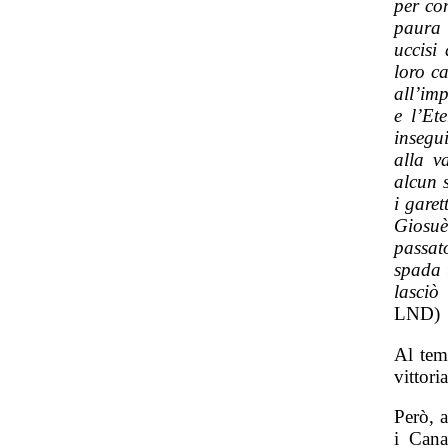
per co
paura 
uccisi 
loro c
all’im
e l’Ete
insegu
alla v
alcun s
i garet
Giosuè 
passato
spada t
lasciò
LND)
Al tem
vittori
Però, a
i Cana