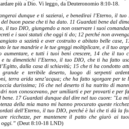
ardare più a Dio. Vi leggo, da Deuteronomio 8:10-18.
ngerai dunque e ti sazierai, e benedirai l’Eterno, il tuo
 del buon paese che ti ha dato. 11 Guardati bene dal dime
no, il tuo DIO, giungendo a non osservare i suoi comandam
creti e i suoi statuti che oggi ti do; 12 perché non avven
angiato a sazietà e aver costruito e abitato belle case, 
sto le tue mandrie e le tue greggi moltiplicare, e il tuo arge
o aumentare, e tutti i tuoi beni crescere, 14 che il tuo c
i e tu dimentichi l’Eterno, il tuo DIO, che ti ha fatto usc
’Egitto, dalla casa di schiavitù; 15 che ti ha condotto at
 grande e terribile deserto, luogo di serpenti arden
oni, terra arida senz’acqua; che ha fatto sgorgare per te 
roccia durissima; 16 che nel deserto ti ha nutrito di mann
dri non conoscevano, per umiliarti e per provarti e per fa
el bene. 17 Guardati dunque dal dire nel tuo cuore: "La mi
otenza della mia mano mi hanno procurato queste ricchez
rdati dell’Eterno, il tuo DIO, perché è lui che ti dà la f
tare ricchezze, per mantenere il patto che giurò ai tuo
 oggi.”
(Deut 8:10-18 LND)