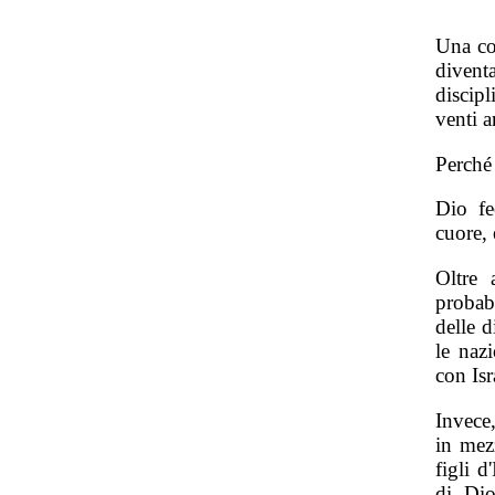
Una cos
divent
discip
venti a
Perché
Dio fe
cuore, 
Oltre 
probabi
delle d
le naz
con Isr
Invece
in mezz
figli 
di Dio