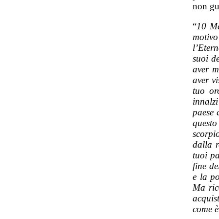
non gu
“
10 Ma
motivo
l’Eter
suoi de
aver m
aver vi
tuo or
innalz
paese d
questo
scorpi
dalla 
tuoi pa
fine d
e la p
Ma rico
acquis
come è