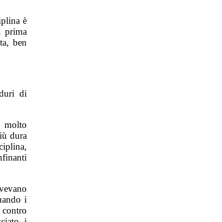
iplina è
a prima
ta, ben
duri di
è molto
più dura
ciplina,
finanti
ivevano
quando i
 contro
ciato i