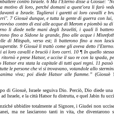
mbattere contro Israele. 6 Ma l’Eterno disse a Giosuè: "N
a motivo di loro, perché domani a quest’ora li farò veder
davanti a Israele. Taglierai i garetti ai loro cavalli e br
arri". 7 Giosuè dunque, e tutta la gente di guerra con lui,
provviso contro di essi alle acque di Merom e piombò su di 
rno li diede nelle mani degli Israeliti, i quali li batter
irono fino a Sidone la grande, fino alle acque i Misrefoth
alle di Mitspah, verso est; li batterono fino a non lasci
uperstite. 9 Giosuè li trattò come gli aveva detto l’Eterno
ti ai loro cavalli e bruciò i loro carri. 10 ¶ In quello stes
ritornò e prese Hatsor, e uccise il suo re con la spada, p
 Hatsor era stata la capitale di tutti quei regni. 11 passò 
utte le persone che vi si trovavano, votandole allo stermi
 anima viva; poi diede Hatsor alle fiamme.”
(Giosuè 1
po di Giosuè, Israele seguiva Dio. Perciò, Dio diede una
a ad Israele, e la città Hatsor fu distrutta, e quel Jabin fu ucc
nziché ubbidire totalmente al Signore, i Giudei non uccise
anei, ma ne lasciarono tanti in vita, che diventarono s