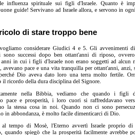
le influenza spirituale sui figli d'Israele. Quanto è imp
buone guide! Servivano ad Israele allora, e servono in ogni
ericolo di stare troppo bene
vogliamo considerare Giudici 4 e 5. Gli avvenimenti di
li sono successi dopo ben ottant'anni di riposo, ovver
 anni in cui i figli d'Israele non erano soggetti ad alcun
 avevano pace e una vita tranquilla per ottant'anni, anzi,
perché Dio aveva dato loro una terra molto fertile. Or
 il ricordo della dura disciplina del Signore.
tamente nella Bibbia, vediamo che quando i figli d'
o pace e prosperità, i loro cuori si raffreddavano ver
o la stessa cosa in noi. Quando non ci sono persecuz
o in abbondanza, è molto facile dimenticarci di Dio.
i, al tempo di Mosè, l'Eterno avvertì Israele proprio di
o, quando spiegò che la prosperità facilmente avrebbe po