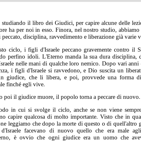
studiando il libro dei Giudici, per capire alcune delle lez
ore ha per noi in esso. Finora, nel nostro studio, abbiamo 
i peccato, disciplina, ravvedimento e liberazione già varie v
sto ciclo, i figli d'Israele peccano gravemente contro il S
do perfino idoli. L'Eterno manda la sua dura disciplina, 
'Israele nelle mani di qualche loro nemico. Dopo vari anni
nza, i figli d'Israele si ravvedono, e Dio suscita un libera
un giudice, che li libera, e poi, provvede una forma d
ale finché egli vive.
 poi il giudice muore, il popolo torna a peccare di nuovo.
do in cui si svolge il ciclo, anche se non viene sempre
mo capire qualcosa di molto importante. Visto che in qua
one leggiamo che dopo la morte di questo o di quell'altro g
i d'Israele facevano di nuovo quello che era male agl
terno, è ovvio che ogni giudice era un uomo che av