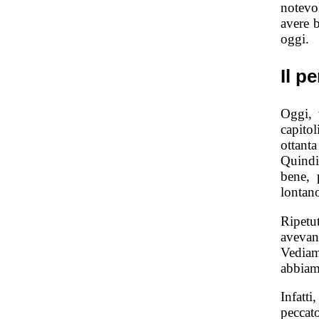
notevo
avere 
oggi.
Il p
Oggi, 
capito
ottanta
Quindi,
bene, 
lontano
Ripetu
avevan
Vediam
abbiam
Infatt
peccat