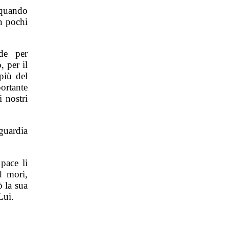
 quando
n pochi
ede per
 per il
più del
ortante
i nostri
guardia
 pace li
d morì,
 la sua
Lui.