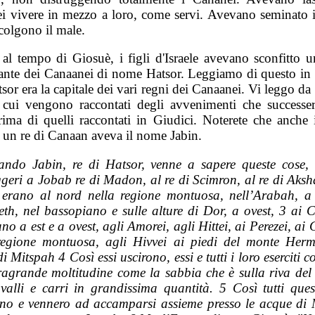
i vivere in mezzo a loro, come servi. Avevano seminato i
colgono il male.
, al tempo di Giosuè, i figli d'Israele avevano sconfitto u
ante dei Canaanei di nome Hatsor. Leggiamo di questo in
sor era la capitale dei vari regni dei Canaanei. Vi leggo d
 cui vengono raccontati degli avvenimenti che successer
rima di quelli raccontati in Giudici. Noterete che anche 
 un re di Canaan aveva il nome Jabin.
ndo Jabin, re di Hatsor, venne a sapere queste cose
geri a Jobab re di Madon, al re di Scimron, al re di Aksha
 erano al nord nella regione montuosa, nell’Arabah, a
eth, nel bassopiano e sulle alture di Dor, a ovest, 3 ai 
no a est e a ovest, agli Amorei, agli Hittei, ai Perezei, ai
regione montuosa, agli Hivvei ai piedi del monte Her
i Mitspah 4 Così essi uscirono, essi e tutti i loro eserciti c
ragrande moltitudine come la sabbia che è sulla riva del
valli e carri in grandissima quantità. 5 Così tutti quest
ono e vennero ad accamparsi assieme presso le acque di