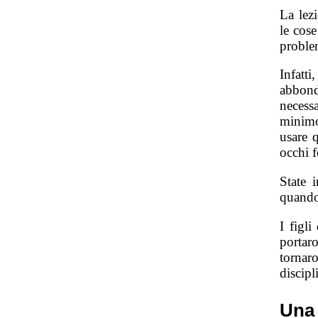
La lez
le cos
problem
Infatt
abbond
necess
minimo
usare q
occhi f
State 
quando
I figli
portar
tornar
discipl
Una 