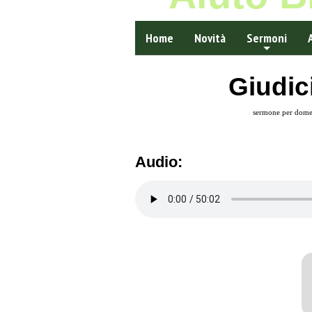
Home
Novità
Sermoni
Giudic
sermone per dome
Audio: