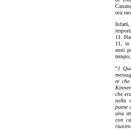
Canane
ora rac
Infatti
import
11. Hat
11, in
anni p
tempo,
“
1 Qua
messag
re che
Kinner
che era
nella 
paese d
una st
con ca
riunir