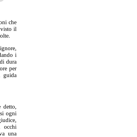
ioni che
visto il
olte.
ignore,
dando i
 di dura
tore per
i guida
 detto,
si ogni
iudice,
i occhi
eva una