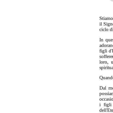
Stiamo 
il Sign
ciclo d
In que
adoran
figli d
soffere
loro, 
spiritu
Quando
Dal mo
possia
occasi
i figl
dell'E