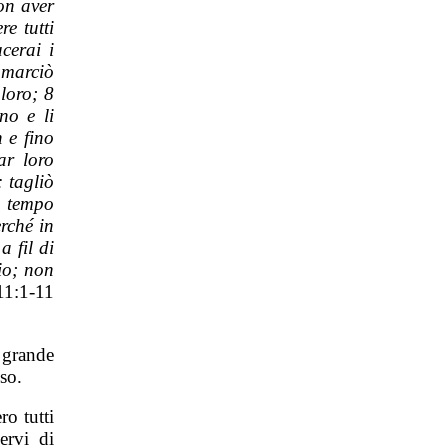
on aver
e tutti
ucerai i
 marciò
loro; 8
ono e li
 e fino
ar loro
: tagliò
so tempo
erché in
a fil di
nio; non
1:1-11
 grande
iso.
ro tutti
ervi di