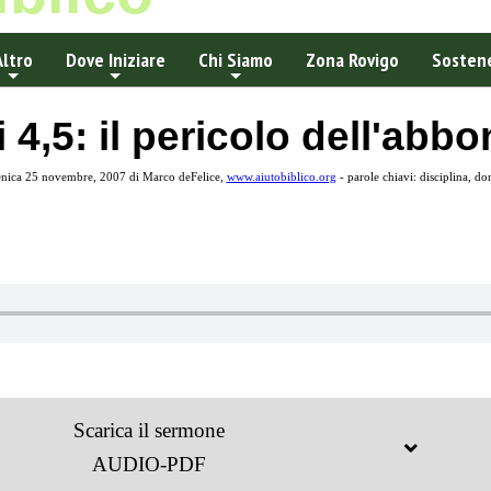
Altro
Dove Iniziare
Chi Siamo
Zona Rovigo
Sostene
i 4,5: il pericolo dell'abb
nica 25 novembre, 2007 di Marco deFelice,
www.aiutobiblico.org
- parole chiavi: disciplina, 
Scarica il sermone
AUDIO-PDF