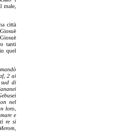
l male,
na città
 Giosuè
a Giosuè
o tanti
in quel
, mandò
f, 2 ai
 sud di
Cananei
 Gebusei
mon nel
on loro,
 mare e
i re si
 Merom,