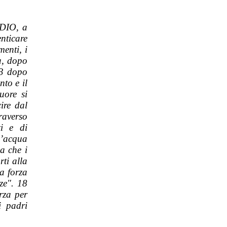
 DIO, a
nticare
enti, i
ga, dopo
13 dopo
nto e il
uore si
ire dal
traverso
ti e di
l’acqua
a che i
rti alla
a forza
ze". 18
orza per
i padri