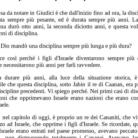
a da notare in Giudici è che dall'inizio fino ad ora, la disc
ata sempre più pesante, ed è durata sempre più anni. L
lina durò otto anni, la seconda diciotto anni, e questa vol
nni di disciplina.
 Dio mandò una disciplina sempre più lunga e più dura?
ce così perché i figli d'Israele diventarono sempre più 
e necessitarono più anni per farli ravvedere.
a durare più anni, alla luce della situazione storica, 
le che questa disciplina, sotto Jabin il re di Caanan, era 
iscipline precedenti. Vi spiego perché. Nei primi casi di dis
ioni che opprimevano Israele erano nazioni che erano con
aele.
, nel capitolo di oggi, è proprio un re dei Cananiti, che v
o ad Israele, che opprime i figli d'Israele. Se ricordate, 
d'Israele erano entrati nel paese promesso, avevano peccato
, non distruggendo totalmente i Cananei. Avevano las