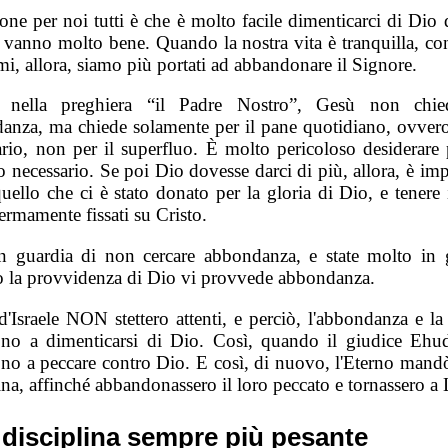
ione per noi tutti è che è molto facile dimenticarci di Dio
e vanno molto bene. Quando la nostra vita è tranquilla, co
i, allora, siamo più portati ad abbandonare il Signore.
i, nella preghiera “il Padre Nostro”, Gesù non chi
anza, ma chiede solamente per il pane quotidiano, ovvero,
ario, non per il superfluo. È molto pericoloso desiderare 
 necessario. Se poi Dio dovesse darci di più, allora, è imp
uello che ci è stato donato per la gloria di Dio, e tenere 
ermamente fissati su Cristo.
in guardia di non cercare abbondanza, e state molto in 
 la provvidenza di Dio vi provvede abbondanza.
 d'Israele NON stettero attenti, e perciò, l'abbondanza e la
ono a dimenticarsi di Dio. Così, quando il giudice Ehu
ono a peccare contro Dio. E così, di nuovo, l'Eterno mandò
ina, affinché abbandonassero il loro peccato e tornassero a 
disciplina sempre più pesante