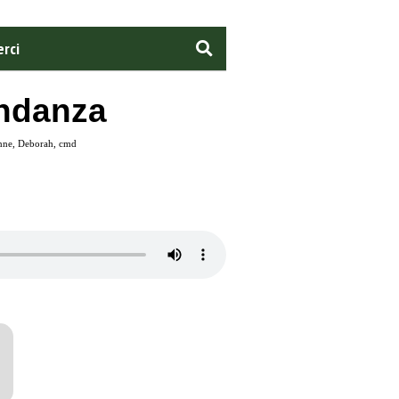
rci
ondanza
donne, Deborah, cmd