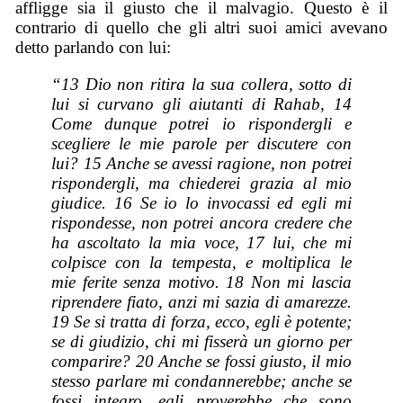
affligge sia il giusto che il malvagio. Questo è il
contrario di quello che gli altri suoi amici avevano
detto parlando con lui:
“13 Dio non ritira la sua collera, sotto di
lui si curvano gli aiutanti di Rahab, 14
Come dunque potrei io rispondergli e
scegliere le mie parole per discutere con
lui? 15 Anche se avessi ragione, non potrei
rispondergli, ma chiederei grazia al mio
giudice. 16 Se io lo invocassi ed egli mi
rispondesse, non potrei ancora credere che
ha ascoltato la mia voce, 17 lui, che mi
colpisce con la tempesta, e moltiplica le
mie ferite senza motivo. 18 Non mi lascia
riprendere fiato, anzi mi sazia di amarezze.
19 Se si tratta di forza, ecco, egli è potente;
se di giudizio, chi mi fisserà un giorno per
comparire? 20 Anche se fossi giusto, il mio
stesso parlare mi condannerebbe; anche se
fossi integro, egli proverebbe che sono