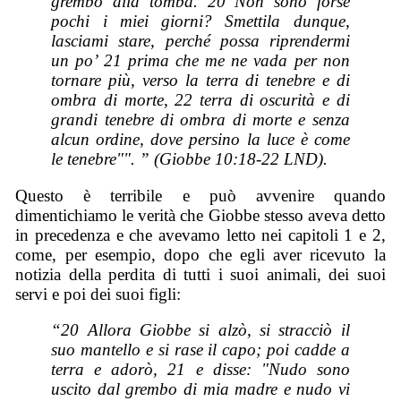
grembo alla tomba. 20 Non sono forse
pochi i miei giorni? Smettila dunque,
lasciami stare, perché possa riprendermi
un po’ 21 prima che me ne vada per non
tornare più, verso la terra di tenebre e di
ombra di morte, 22 terra di oscurità e di
grandi tenebre di ombra di morte e senza
alcun ordine, dove persino la luce è come
le tenebre"". ” (Giobbe 10:18-22 LND).
Questo è terribile e può avvenire quando
dimentichiamo le verità che Giobbe stesso aveva detto
in precedenza e che avevamo letto nei capitoli 1 e 2,
come, per esempio, dopo che egli aver ricevuto la
notizia della perdita di tutti i suoi animali, dei suoi
servi e poi dei suoi figli:
“20 Allora Giobbe si alzò, si stracciò il
suo mantello e si rase il capo; poi cadde a
terra e adorò, 21 e disse: "Nudo sono
uscito dal grembo di mia madre e nudo vi