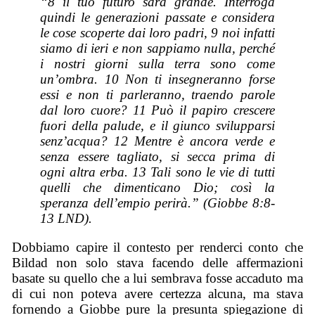
“8 il tuo futuro sarà grande. Interroga
quindi le generazioni passate e considera
le cose scoperte dai loro padri, 9 noi infatti
siamo di ieri e non sappiamo nulla, perché
i nostri giorni sulla terra sono come
un’ombra. 10 Non ti insegneranno forse
essi e non ti parleranno, traendo parole
dal loro cuore? 11 Può il papiro crescere
fuori della palude, e il giunco svilupparsi
senz’acqua? 12 Mentre è ancora verde e
senza essere tagliato, si secca prima di
ogni altra erba. 13 Tali sono le vie di tutti
quelli che dimenticano Dio; così la
speranza dell’empio perirà.” (Giobbe 8:8-
13 LND).
Dobbiamo capire il contesto per renderci conto che
Bildad non solo stava facendo delle affermazioni
basate su quello che a lui sembrava fosse accaduto ma
di cui non poteva avere certezza alcuna, ma stava
fornendo a Giobbe pure la presunta spiegazione di