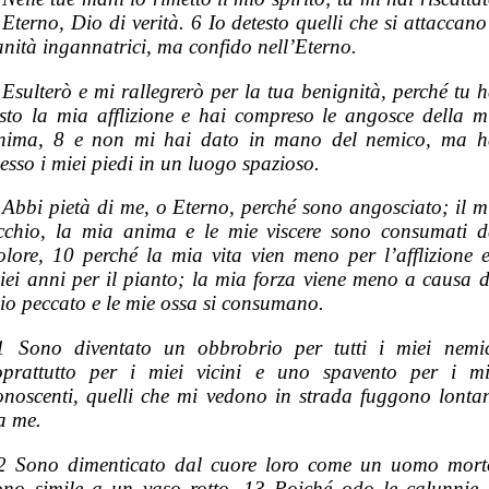
 Eterno, Dio di verità. 6 Io detesto quelli che si attaccano
anità ingannatrici, ma confido nell’Eterno.
 Esulterò e mi rallegrerò per la tua benignità, perché tu h
isto la mia afflizione e hai compreso le angosce della m
nima, 8 e non mi hai dato in mano del nemico, ma h
esso i miei piedi in un luogo spazioso.
 Abbi pietà di me, o Eterno, perché sono angosciato; il m
cchio, la mia anima e le mie viscere sono consumati d
olore, 10 perché la mia vita vien meno per l’afflizione e
iei anni per il pianto; la mia forza viene meno a causa d
io peccato e le mie ossa si consumano.
1 Sono diventato un obbrobrio per tutti i miei nemic
oprattutto per i miei vicini e uno spavento per i mi
onoscenti, quelli che mi vedono in strada fuggono lonta
a me.
2 Sono dimenticato dal cuore loro come un uomo mort
ono simile a un vaso rotto. 13 Poiché odo le calunnie 