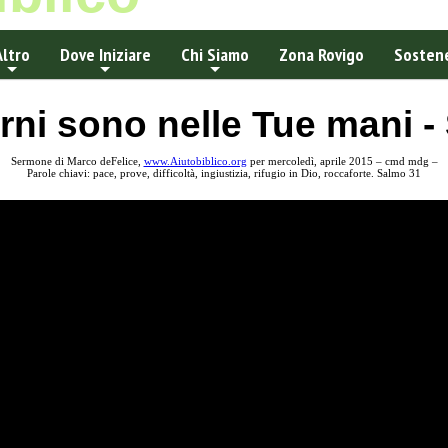
Altro
Dove Iniziare
Chi Siamo
Zona Rovigo
Sostene
orni sono nelle Tue mani 
Sermone di Marco deFelice,
www.Aiutobiblico.org
per mercoledì, aprile 2015 – cmd mdg –
Parole chiavi: pace, prove, difficoltà, ingiustizia, rifugio in Dio, roccaforte. Salmo 31