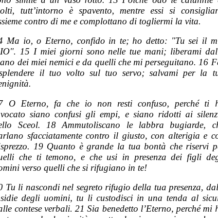
olti, tutt’intorno è spavento, mentre essi si consiglia
ssieme contro di me e complottano di togliermi la vita.
4 Ma io, o Eterno, confido in te; ho detto: "Tu sei il m
IO". 15 I miei giorni sono nelle tue mani; liberami dal
ano dei miei nemici e da quelli che mi perseguitano. 16 F
isplendere il tuo volto sul tuo servo; salvami per la t
enignità.
7 O Eterno, fa che io non resti confuso, perché ti 
nvocato siano confusi gli empi, e siano ridotti ai silenz
ello Sceol. 18 Ammutoliscano le labbra bugiarde, c
arlano sfacciatamente contro il giusto, con alterigia e c
isprezzo. 19 Quanto è grande la tua bontà che riservi p
uelli che ti temono, e che usi in presenza dei figli deg
omini verso quelli che si rifugiano in te!
0 Tu li nascondi nel segreto rifugio della tua presenza, dal
nsidie degli uomini, tu li custodisci in una tenda al sicu
alle contese verbali. 21 Sia benedetto l’Eterno, perché mi 