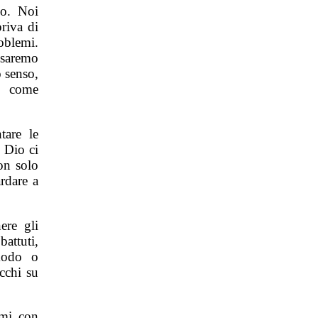
mo. Noi
riva di
oblemi.
saremo
 senso,
a come
tare le
E Dio ci
on solo
rdare a
ere gli
attuti,
 modo o
occhi su
emi con