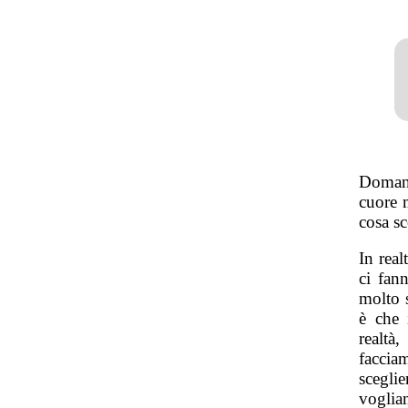
Domand
cuore 
cosa sc
In real
ci fan
molto s
è che 
realtà
faccia
scegli
voglia