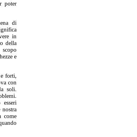
r poter
iena di
gnifica
vere in
o della
e scopo
chezze e
 forti,
rova con
a soli.
oblemi.
 esseri
 nostra
in come
 quando