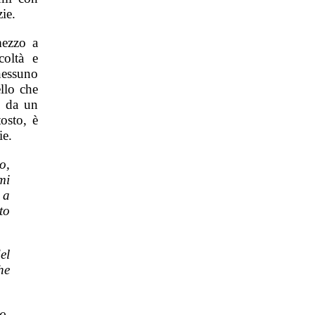
zie.
mezzo a
coltà e
 nessuno
llo che
o da un
osto, è
ie.
o,
mi
 a
to
el
he
o,