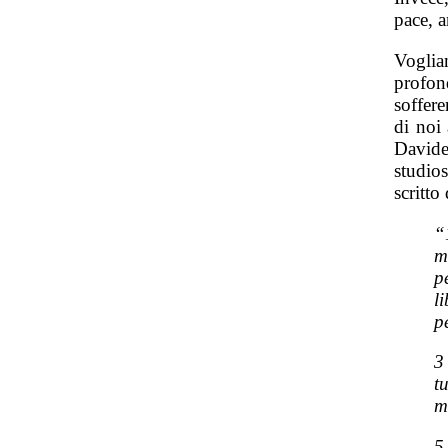
pace, a
Voglia
profon
soffere
di noi
Davide
studio
scritto
“
m
p
l
p
3
t
m
5