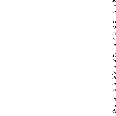
m
a
1
D
m
r
b
1
i
n
p
d
q
u
2
i
d