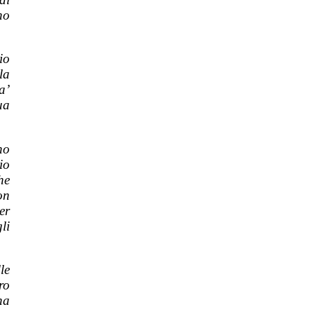
no
io
la
a’
ua
ho
io
he
on
er
li
le
ro
ha