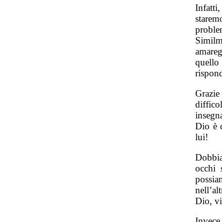
Infatt
starem
proble
Simil
amareg
quell
rispon
Grazie
diffico
insegn
Dio è 
lui!
Dobbia
occhi 
possia
nell’al
Dio, v
Invece