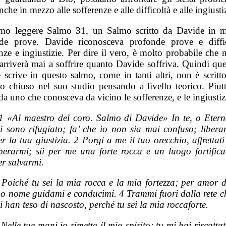
nche in mezzo alle sofferenze e alle difficoltà e alle ingiusti
mo leggere Salmo 31, un Salmo scritto da Davide in 
de prove. Davide riconosceva profonde prove e diffi
nze e ingiustizie. Per dire il vero, è molto probabile che
 arriverà mai a soffrire quanto Davide soffriva. Quindi que
 scrive in questo salmo, come in tanti altri, non è scritt
so chiuso nel suo studio pensando a livello teorico. Piutt
 da uno che conosceva da vicino le sofferenze, e le ingiustiz
1 «Al maestro del coro. Salmo di Davide» In te, o Etern
i sono rifugiato; fa’ che io non sia mai confuso; libera
er la tua giustizia. 2 Porgi a me il tuo orecchio, affrettati
iberarmi; sii per me una forte rocca e un luogo fortifica
er salvarmi.
 Poiché tu sei la mia rocca e la mia fortezza; per amor d
uo nome guidami e conducimi. 4 Trammi fuori dalla rete c
i han teso di nascosto, perché tu sei la mia roccaforte.
 Nelle tue mani io rimetto il mio spirito; tu mi hai riscattat