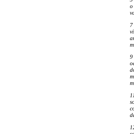
o
v
7
v
a
m
9
o
d
m
m
1
s
c
d
1
s