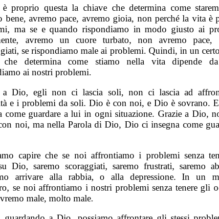
i, è proprio questa la chiave che determina come stare
o bene, avremo pace, avremo gioia, non perché la vita è p
mi, ma se e quando rispondiamo in modo giusto ai pr
mente, avremo un cuore turbato, non avremo pace, 
giati, se rispondiamo male ai problemi. Quindi, in un certo
o che determina come stiamo nella vita dipende d
diamo ai nostri problemi.
 a Dio, egli non ci lascia soli, non ci lascia ad affron
ltà e i problemi da soli. Dio è con noi, e Dio è sovrano. 
a come guardare a lui in ogni situazione. Grazie a Dio, n
con noi, ma nella Parola di Dio, Dio ci insegna come gua
mo capire che se noi affrontiamo i problemi senza ten
su Dio, saremo scoraggiati, saremo frustrati, saremo abb
mo arrivare alla rabbia, o alla depressione. In un
tro, se noi affrontiamo i nostri problemi senza tenere gli 
ivremo male, molto male.
, guardando a Dio, possiamo affrontare gli stessi probl