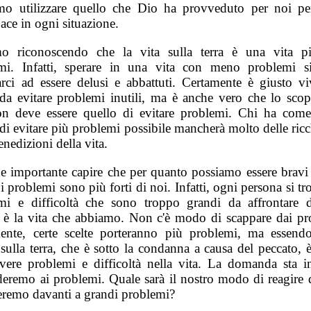
mo utilizzare quello che Dio ha provveduto per noi pe
ace in ogni situazione.
mo riconoscendo che la vita sulla terra è una vita p
mi. Infatti, sperare in una vita con meno problemi si
arci ad essere delusi e abbattuti. Certamente è giusto vi
a evitare problemi inutili, ma è anche vero che lo scop
on deve essere quello di evitare problemi. Chi ha com
di evitare più problemi possibile mancherà molto delle ric
enedizioni della vita.
e importante capire che per quanto possiamo essere bravi e
i problemi sono più forti di noi. Infatti, ogni persona si t
mi e difficoltà che sono troppo grandi da affrontare d
 è la vita che abbiamo. Non c'è modo di scappare dai pr
ente, certe scelte porteranno più problemi, ma essendo
sulla terra, che è sotto la condanna a causa del peccato, è
avere problemi e difficoltà nella vita. La domanda sta 
deremo ai problemi. Quale sarà il nostro modo di reagire
veremo davanti a grandi problemi?