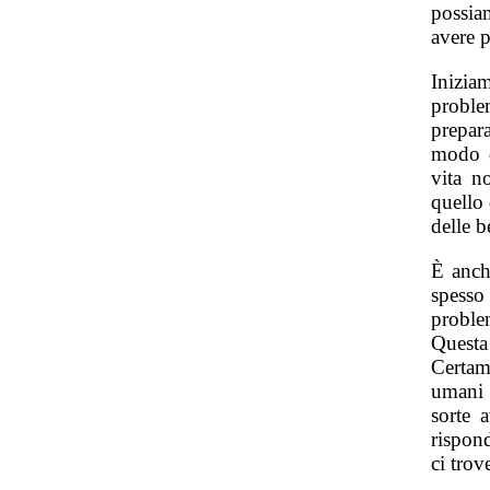
possia
avere p
Inizia
proble
prepar
modo d
vita n
quello 
delle b
È anch
spesso 
proble
Questa
Certam
umani 
sorte 
rispon
ci tro