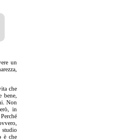
vere un
arezza,
vita che
e bene,
rmi. Non
erò, in
 Perché
ovvero,
 studio
o è che