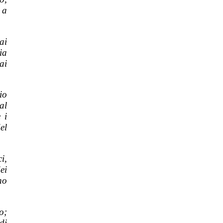
 a
ai
ia
ai
io
al
 i
el
i,
ei
no
o;
di