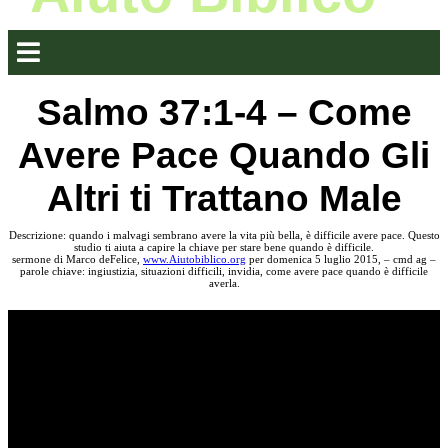
Salmo 37:1-4 – Come
Avere Pace Quando Gli
Altri ti Trattano Male
Descrizione: quando i malvagi sembrano avere la vita più bella, è difficile avere pace. Questo
studio ti aiuta a capire la chiave per stare bene quando è difficile.
sermone di Marco deFelice,
www.Aiutobiblico.org
per domenica 5 luglio 2015, – cmd ag –
parole chiave: ingiustizia, situazioni difficili, invidia, come avere pace quando è difficile
averla.