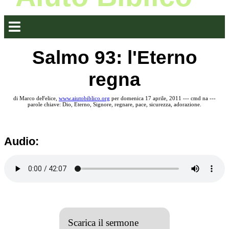
Salmo 93: l'Eterno
regna
di Marco deFelice,
www.aiutobiblico.org
per domenica 17 aprile, 2011 --- cmd na ---
parole chiave: Dio, Eterno, Signore, regnare, pace, sicurezza, adorazione.
Audio:
Scarica il sermone