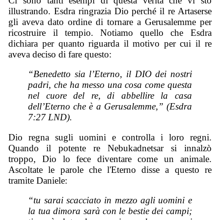
Ci sono tanti esempi di questa verità che vi sto
illustrando. Esdra ringrazia Dio perché il re Artaserse
gli aveva dato ordine di tornare a Gerusalemme per
ricostruire il tempio. Notiamo quello che Esdra
dichiara per quanto riguarda il motivo per cui il re
aveva deciso di fare questo:
“Benedetto sia l’Eterno, il DIO dei nostri
padri, che ha messo una cosa come questa
nel cuore del re, di abbellire la casa
dell’Eterno che è a Gerusalemme,” (Esdra
7:27 LND).
Dio regna sugli uomini e controlla i loro regni.
Quando il potente re Nebukadnetsar si innalzò
troppo, Dio lo fece diventare come un animale.
Ascoltate le parole che l'Eterno disse a questo re
tramite Daniele:
“tu sarai scacciato in mezzo agli uomini e
la tua dimora sarà con le bestie dei campi;