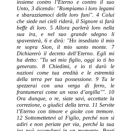
insieme contro l’Eterno e contro il suo
Unto, 3 dicendo: "Rompiamo i loro legami
e sbarazziamoci delle loro funi". 4 Colui
che siede nei cieli riderà, il Signore si farà
beffe di loro. 5 Allora parlerà loro nella
sua ira, e nel suo grande sdegno li
spaventerà, 6 e dirà: "Ho insediato il mio
re sopra Sion, il mio santo monte. 7
Dichiarerò il decreto dell’Eterno. Egli mi
ha detto: "Tu sei mio figlio, oggi io ti ho
generato. 8 Chiedimi, e io ti darò le
nazioni come tua eredità e le estremità
della terra per tua possessione. 9 Tu le
spezzerai con una verga di ferro, le
frantumerai come un vaso d’argilla"". 10
Ora dunque, o re, siate savi, accettate la
correzione, o giudici della terra. 11 Servite
l’Eterno con timore e gioite con tremore.
12 Sottomettetevi al Figlio, perché non si
adiri e non periate per via, perché la sua
ira può accendersi in un momento. Beati