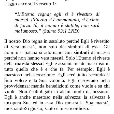
Leggo ancora il versetto 1:
“L’Eterno regna; egli si è rivestito di
maestà, l’Eterno si è ammantato, si è cinto
di forza. Sì, il mondo è stabile, non sarà
mai smosso.” (Salmo 93:1 LND).
Il nostro Dio regna in assoluto perché Egli è rivestito
di vera maestà, non solo dei simboli di essa. Gli
uomini e Satana si adornano con
simboli
di maestà
perché non hanno vera maestà. Solo l'Eterno si riveste
della
maestà stessa!
Egli è assolutamente maestoso in
tutto quello che è e che fa. Per esempio, Egli è
maestoso nella creazione: Egli creò tutto secondo il
Suo volere e la Sua volontà. Egli è sovrano nella
provvidenza: manda benedizioni come vuole e su chi
vuole. Non è obbligato in alcun modo da nessuno.
Egli è anche maestoso nella salvezza: la salvezza è
un'opera Sua ed in essa Dio mostra la Sua maestà,
mostrandoSi giusto, santo e misericordioso.