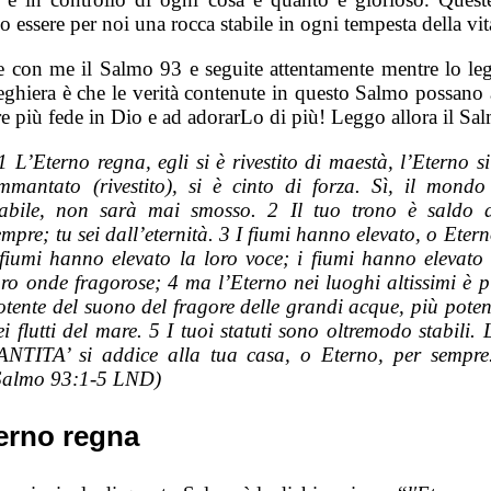
 essere per noi una rocca stabile in ogni tempesta della vit
e con me il Salmo 93 e seguite attentamente mentre lo le
eghiera è che le verità contenute in questo Salmo possano a
re più fede in Dio e ad adorarLo di più! Leggo allora il Sa
1 L’Eterno regna, egli si è rivestito di maestà, l’Eterno si
mmantato (rivestito), si è cinto di forza. Sì, il mondo
tabile, non sarà mai smosso. 2 Il tuo trono è saldo 
empre; tu sei dall’eternità. 3 I fiumi hanno elevato, o Etern
 fiumi hanno elevato la loro voce; i fiumi hanno elevato 
oro onde fragorose; 4 ma l’Eterno nei luoghi altissimi è p
otente del suono del fragore delle grandi acque, più poten
ei flutti del mare. 5 I tuoi statuti sono oltremodo stabili. 
ANTITA’ si addice alla tua casa, o Eterno, per sempre
Salmo 93:1-5 LND)
erno regna