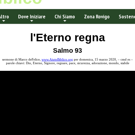
Altro
Dove Iniziare
Chi Siamo
Zona Rovigo
Sostene
l'Eterno regna
Salmo 93
sermone di Marco deFelice,
www.AiutoBiblico.org
per domenica, 15 marzo 2020, – cmd es –
parole chiavi: Dio, Eterno, Signore, regnare, pace, sicurezza, adorazione, mondo, stabile