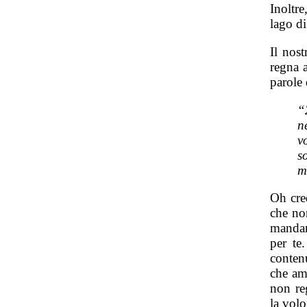
Inoltr
lago di
Il nos
regna a
parole
“
n
v
s
m
Oh cre
che no
mandar
per te
conten
che am
non re
la volo