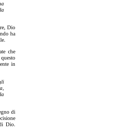
ha
la
.
tre, Dio
ando ha
le.
ate che
questo
ente in
li
a,
la
egno di
ecisione
di Dio.