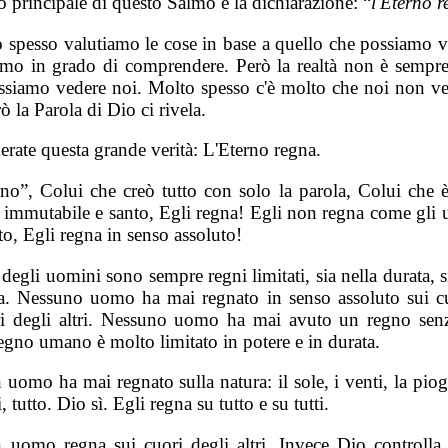
o principale di questo Salmo è la dichiarazione: “
l'Eterno 
 spesso valutiamo le cose in base a quello che possiamo v
amo in grado di comprendere. Però la realtà non è sempre
ssiamo vedere noi. Molto spesso c'è molto che noi non v
ò la Parola di Dio ci rivela.
erate questa grande verità: L'Eterno regna.
rno”, Colui che creò tutto con solo la parola, Colui che è
, immutabile e santo, Egli regna! Egli non regna come gli 
to, Egli regna in senso assoluto!
 degli uomini sono sempre regni limitati, sia nella durata, s
a. Nessuno uomo ha mai regnato in senso assoluto sui cu
ri degli altri. Nessuno uomo ha mai avuto un regno senz
egno umano è molto limitato in potere e in durata.
uomo ha mai regnato sulla natura: il sole, i venti, la piog
, tutto. Dio sì. Egli regna su tutto e su tutti.
 uomo regna sui cuori degli altri. Invece Dio controlla 