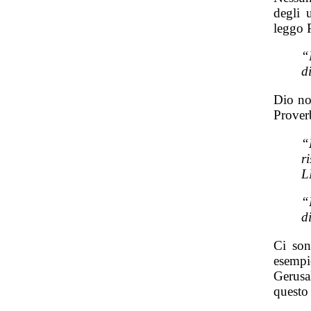
degli 
leggo P
“
d
Dio non
Prover
“
r
L
“
d
Ci son
esemp
Gerusa
questo