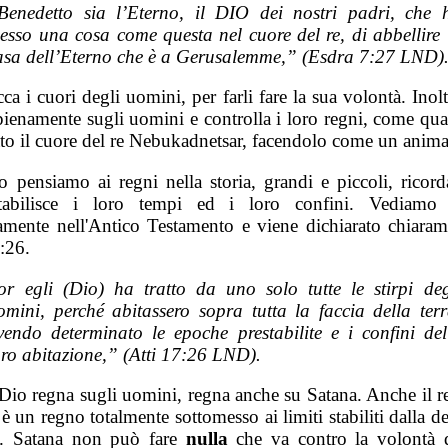
Benedetto sia l’Eterno, il DIO dei nostri padri, che 
esso una cosa come questa nel cuore del re, di abbellire 
asa dell’Eterno che è a Gerusalemme,” (Esdra 7:27 LND)
ca i cuori degli uomini, per farli fare la sua volontà. Inol
pienamente sugli uomini e controlla i loro regni, come qu
to il cuore del re Nebukadnetsar, facendolo come un anima
 pensiamo ai regni nella storia, grandi e piccoli, ricord
tabilisce i loro tempi ed i loro confini. Vediamo 
tamente nell'Antico Testamento e viene dichiarato chiaram
:26.
or egli (Dio) ha tratto da uno solo tutte le stirpi deg
omini, perché abitassero sopra tutta la faccia della terr
vendo determinato le epoche prestabilite e i confini del
oro abitazione,” (Atti 17:26 LND).
io regna sugli uomini, regna anche su Satana. Anche il r
è un regno totalmente sottomesso ai limiti stabiliti dalla d
. Satana non può fare
nulla
che va contro la volontà 