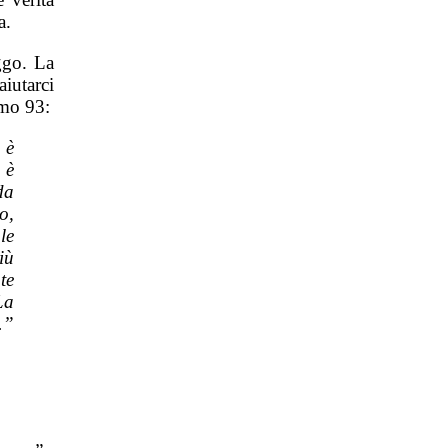
a.
ggo. La
iutarci
lmo 93:
 è
 è
da
o,
le
iù
te
La
.”