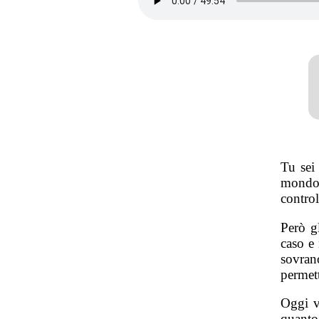
Tu sei 
mondo
control
Però g
caso e 
sovran
permett
Oggi v
quanto