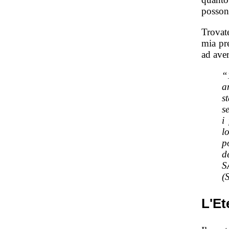
possono
Trovat
mia pr
ad ave
“
a
s
s
i
l
p
d
S
(
L'Et