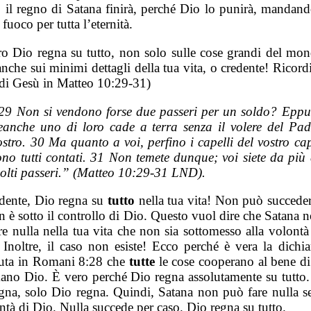
e, il regno di Satana finirà, perché Dio lo punirà, mandand
 fuoco per tutta l’eternità.
tro Dio regna su tutto, non solo sulle cose grandi del mo
nche sui minimi dettagli della tua vita, o credente! Ricor
 di Gesù in Matteo 10:29-31)
29 Non si vendono forse due passeri per un soldo? Eppu
eanche uno di loro cade a terra senza il volere del Pad
ostro. 30 Ma quanto a voi, perfino i capelli del vostro ca
ono tutti contati. 31 Non temete dunque; voi siete da più 
olti passeri.” (Matteo 10:29-31 LND).
dente, Dio regna su
tutto
nella tua vita! Non può succeder
n è sotto il controllo di Dio. Questo vuol dire che Satana 
e nulla nella tua vita che non sia sottomesso alla volontà
. Inoltre, il caso non esiste! Ecco perché è vera la dichia
uta in Romani 8:28 che
tutte
le cose cooperano al bene di
ano Dio. È vero perché Dio regna assolutamente su tutto.
gna, solo Dio regna. Quindi, Satana non può fare nulla s
ntà di Dio. Nulla succede per caso. Dio regna su tutto.