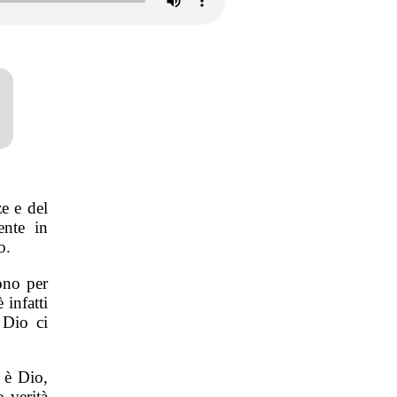
ze e del
nte in
o.
ono per
 infatti
 Dio ci
 è Dio,
 verità