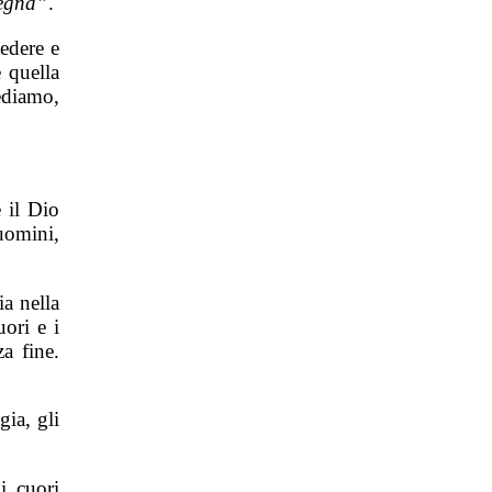
regna”
.
edere e
 quella
ediamo,
 il Dio
uomini,
ia nella
ori e i
a fine.
gia, gli
i cuori