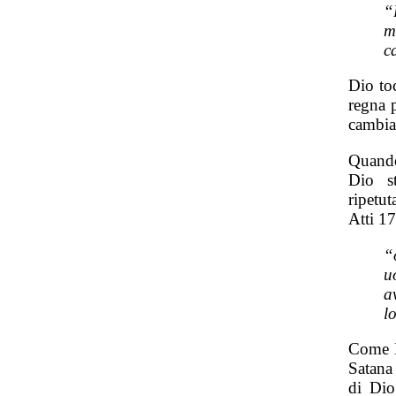
“
m
c
Dio toc
regna 
cambia
Quando
Dio s
ripetu
Atti 17
“
u
a
l
Come D
Satana 
di Dio