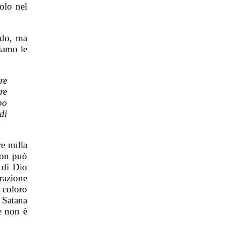
olo nel
ndo, ma
diamo le
re
re
po
di
e nulla
non può
 di Dio
razione
 coloro
 Satana
e non è