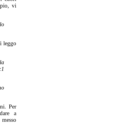
pio, vi
lo
Vi leggo
la
:1
no
ni. Per
dare a
a messo