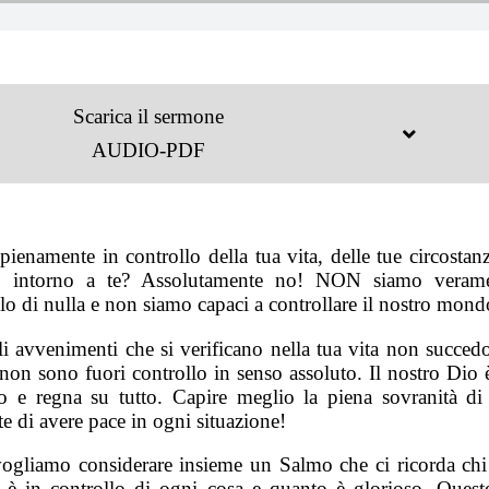
Scarica il sermone
AUDIO-PDF
pienamente in controllo della tua vita, delle tue circostan
 intorno a te? Assolutamente no! NON siamo verame
lo di nulla e non siamo capaci a controllare il nostro mond
li avvenimenti che si verificano nella tua vita non succed
non sono fuori controllo in senso assoluto. Il nostro Dio è
o e regna su tutto. Capire meglio la piena sovranità di
e di avere pace in ogni situazione!
ogliamo considerare insieme un Salmo che ci ricorda chi
 è in controllo di ogni cosa e quanto è glorioso. Queste