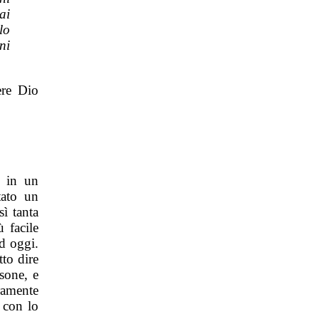
ai
lo
ni
ere Dio
o in un
tato un
ì tanta
 facile
d oggi.
tto dire
sone, e
amente
 con lo