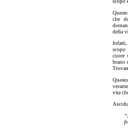
scopo d
Queste
che do
domand
della v
Infatti
scopo p
cuore 
brano c
Trovat
Questo 
verame
vita ch
Ascolt
“
f