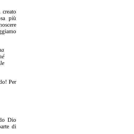
 creato
sa più
noscere
eggiamo
na
hé
le
do! Per
ndo Dio
arte di