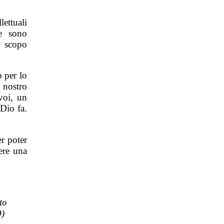
ettuali
te sono
o scopo
o per lo
l nostro
voi, un
 Dio fa.
er poter
ere una
to
D)