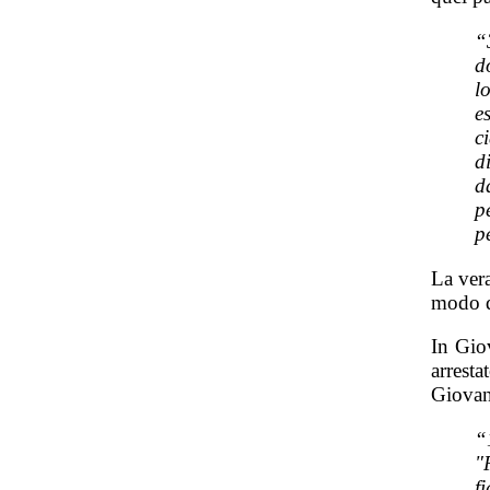
“
d
l
e
c
d
d
p
p
La vera
modo d
In Gio
arrest
Giovan
“
"
f