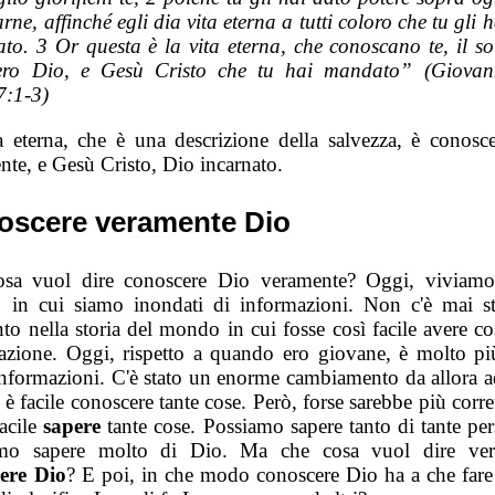
arne, affinché egli dia vita eterna a tutti coloro che tu gli h
ato. 3 Or questa è la vita eterna, che conoscano te, il so
ero Dio, e Gesù Cristo che tu hai mandato” (Giovan
7:1-3)
a eterna, che è una descrizione della salvezza, è conosc
nte, e Gesù Cristo, Dio incarnato.
oscere veramente Dio
sa vuol dire conoscere Dio veramente? Oggi, viviam
in cui siamo inondati di informazioni. Non c'è mai s
o nella storia del mondo in cui fosse così facile avere cos
azione. Oggi, rispetto a quando ero giovane, è molto più
informazioni. C'è stato un enorme cambiamento da allora a
 è facile conoscere tante cose. Però, forse sarebbe più corre
facile
sapere
tante cose. Possiamo sapere tanto di tante per
amo sapere molto di Dio. Ma che cosa vuol dire ver
ere Dio
? E poi, in che modo conoscere Dio ha a che fare