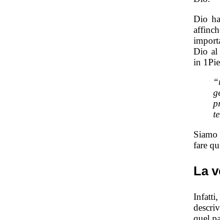
Dio ha
affin
import
Dio al
in 1Pie
“
g
p
t
Siamo 
fare q
La v
Infatt
descri
quel p