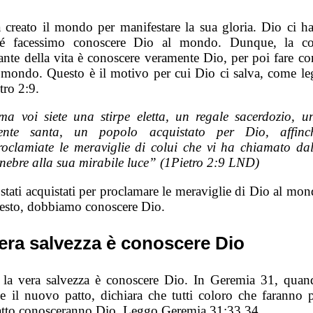
 creato il mondo per manifestare la sua gloria. Dio ci ha
ché facessimo conoscere Dio al mondo. Dunque, la co
ante della vita è conoscere veramente Dio, per poi fare co
 mondo. Questo è il motivo per cui Dio ci salva, come l
tro 2:9.
ma voi siete una stirpe eletta, un regale sacerdozio, u
ente santa, un popolo acquistato per Dio, affinc
roclamiate le meraviglie di colui che vi ha chiamato dal
enebre alla sua mirabile luce” (1Pietro 2:9 LND)
stati acquistati per proclamare le meraviglie di Dio al mon
uesto, dobbiamo conoscere Dio.
era salvezza è conoscere Dio
i, la vera salvezza è conoscere Dio. In Geremia 31, qua
ve il nuovo patto, dichiara che tutti coloro che faranno p
atto conosceranno Dio. Leggo Geremia 31:33,34.