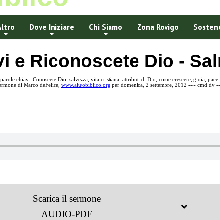
Altro
Dove Iniziare
Chi Siamo
Zona Rovigo
Sostene
i e Riconoscete Dio - Sa
parole chiavi: Conoscere Dio, salvezza, vita cristiana, attributi di Dio, come crescere, gioia, pace.
ermone di Marco deFelice,
www.aiutobiblico.org
per domenica, 2 settembre, 2012 ---- cmd dv --
Scarica il sermone
AUDIO-PDF