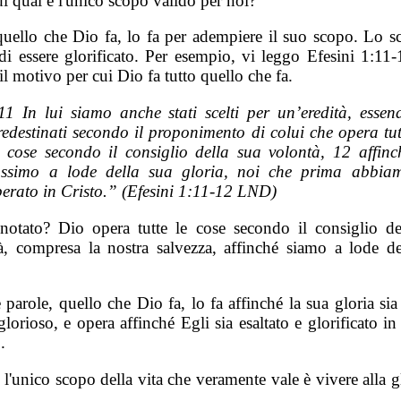
i qual è l'unico scopo valido per noi?
quello che Dio fa, lo fa per adempiere il suo scopo. Lo s
di essere glorificato. Per esempio, vi leggo Efesini 1:11-
il motivo per cui Dio fa tutto quello che fa.
11 In lui siamo anche stati scelti per un’eredità, essen
redestinati secondo il proponimento di colui che opera tut
e cose secondo il consiglio della sua volontà, 12 affinc
ossimo a lode della sua gloria, noi che prima abbia
perato in Cristo.” (Efesini 1:11-12 LND)
notato? Dio opera tutte le cose secondo il consiglio de
à, compresa la nostra salvezza, affinché siamo a lode de
e parole, quello che Dio fa, lo fa affinché la sua gloria sia
lorioso, e opera affinché Egli sia esaltato e glorificato in 
.
 l'unico scopo della vita che veramente vale è vivere alla g