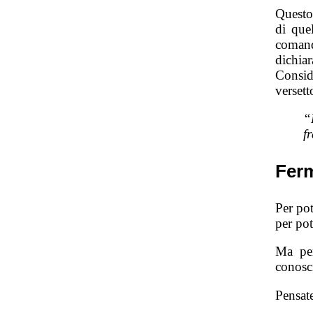
Questo
di que
comand
dichia
Consid
versett
“
f
Ferm
Per po
per po
Ma pe
conosc
Pensat