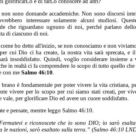
i glorificarLo e di farLo conoscere ad altri?
 non sono domande accademiche. Non sono discorsi intell
vrebbero interessare solamente alcuni studiosi. Ques
e che riguardano ognuno di noi, perché parlano dell
ita di ciascuno di noi.
, come ho detto all'inizio, se non conosciamo e non viviam
er cui Dio ci ha creato, la nostra vita sarà sprecata, e i
sarà insoddisfatto. Quindi, voglio considerare insieme a 
he in realtà ci fa comprendere lo scopo di tutto quello che
e con me
Salmo 46:10
.
brano è fondamentale per poter vivere la vita cristiana, p
nte vivere per lo scopo per cui siamo stati creati, per viv
e vale, per glorificare Dio ed avere un cuore soddisfatto.
ate e pensate, mentre leggo Salmo 46:10.
Fermatevi e riconoscete che io sono DIO; io sarò esalta
ra le nazioni, sarò esaltato sulla terra.” (Salmo 46:10 LN