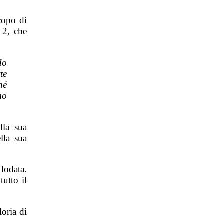
copo di
12, che
do
te
hé
mo
lla sua
lla sua
 lodata.
tutto il
loria di