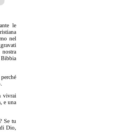
ante le
ristiana
amo nel
gravati
 nostra
 Bibbia
 perché
.
 vivrai
a, e una
? Se tu
di Dio,