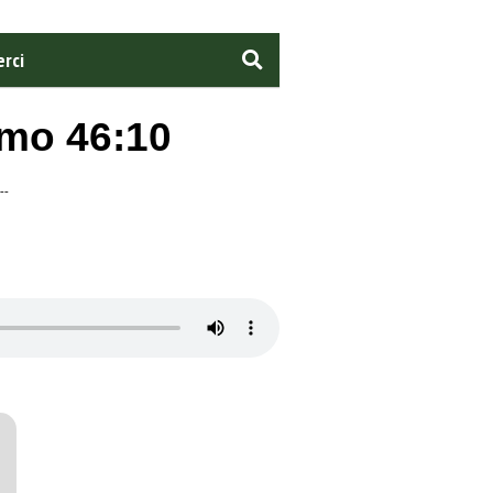
rci
lmo 46:10
--