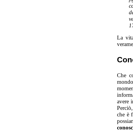
c
d
v
1
La vit
verame
Con
Che co
mondo 
moment
inform
avere 
Perciò,
che è 
possi
conosc