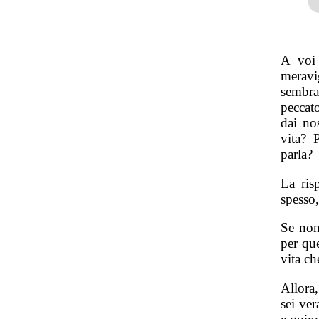
A voi 
meravig
sembra
peccat
dai no
vita? 
parla?
La ris
spesso,
Se non
per que
vita ch
Allora
sei ve