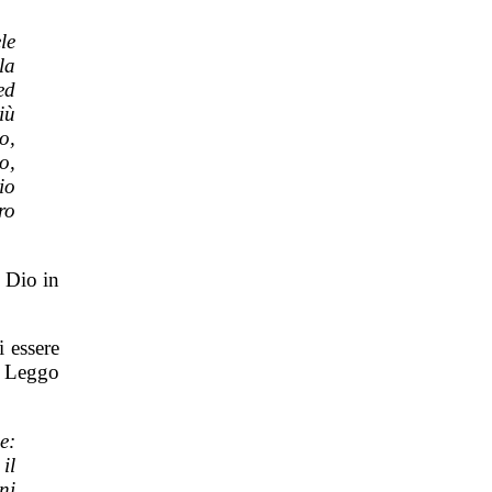
le
la
ed
iù
o,
o,
io
ro
n Dio in
 essere
. Leggo
e:
il
ni