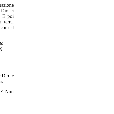
razione
 Dio ci
. E poi
 terra.
cora il
to
D)
 Dio, e
i.
o? Non