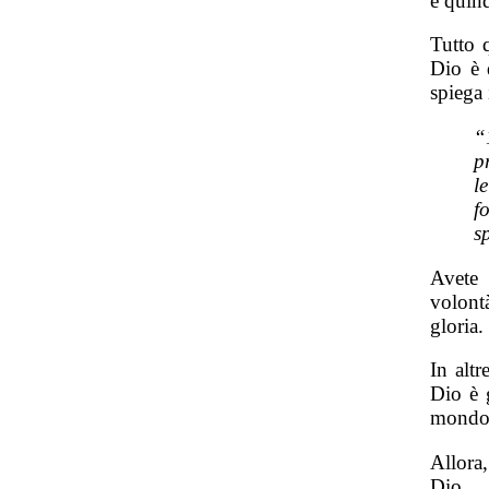
e quind
Tutto 
Dio è 
spiega 
“
p
l
f
s
Avete 
volont
gloria.
In altr
Dio è g
mondo
Allora,
Dio.