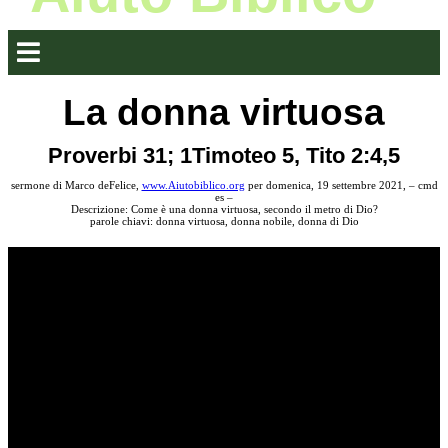
La donna virtuosa
Proverbi 31; 1Timoteo 5, Tito 2:4,5
sermone di Marco deFelice,
www.Aiutobiblico.org
per domenica, 19 settembre 2021, – cmd
es –
Descrizione: Come è una donna virtuosa, secondo il metro di Dio?
parole chiavi: donna virtuosa, donna nobile, donna di Dio