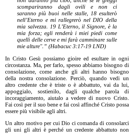
non daranno più cibo, anche se le greggi
scompariranno dagli ovili e non ci
saranno più buoi nelle stalle, 18 esulterò
nell’Eterno e mi rallegrerò nel DIO della
mia salvezza. 19 L’Eterno, il Signore, è la
mia forza; egli renderà i miei piedi come
quelli delle cerve e mi farà camminare sulle
mie alture".” (Habacuc 3:17-19 LND)
In Cristo Gesù possiamo gioire ed esultare in ogni
circostanza. Ma, per farlo, spesso abbiamo bisogno di
consolazione, come anche gli altri hanno bisogno
della nostra consolazione. Perciò, quando vedi un
altro credente che è triste o è abbattuto, vai da lui,
appoggialo, sostienilo, dagli qualche parola di
incoraggiamento, aiutalo a vedere di nuovo Cristo.
Fai così per il suo bene e fai così affinché Cristo possa
essere più visibile agli altri.
Un altro motivo per cui Dio ci comanda di consolarci
gli uni gli altri è perché un credente abbattuto non