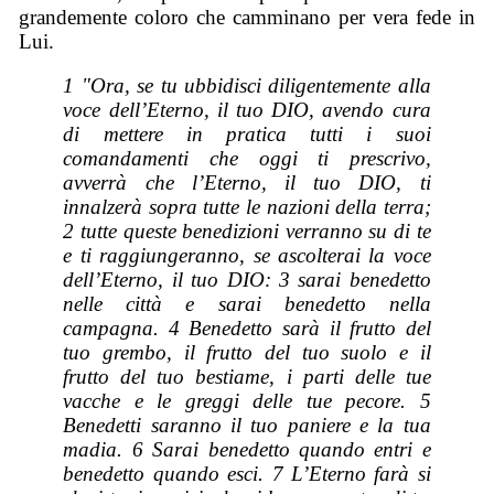
grandemente coloro che camminano per vera fede in
Lui.
1 "Ora, se tu ubbidisci diligentemente alla
voce dell’Eterno, il tuo DIO, avendo cura
di mettere in pratica tutti i suoi
comandamenti che oggi ti prescrivo,
avverrà che l’Eterno, il tuo DIO, ti
innalzerà sopra tutte le nazioni della terra;
2 tutte queste benedizioni verranno su di te
e ti raggiungeranno, se ascolterai la voce
dell’Eterno, il tuo DIO: 3
s
arai
benedetto
nelle città e
sarai
benedetto nella
campagna. 4 Benedetto
sarà
il frutto del
tuo grembo, il frutto del tuo suolo e il
frutto del tuo bestiame, i parti delle tue
vacche e le greggi delle tue pecore. 5
Benedetti
saranno
il tuo paniere e la tua
madia. 6
Sarai
benedetto quando entri e
benedetto quando esci. 7 L’Eterno farà si