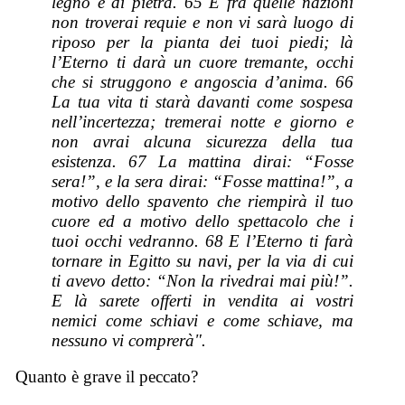
legno e
di
pietra. 65 E fra quelle nazioni
non troverai requie e non vi sarà luogo di
riposo per la pianta dei tuoi piedi; là
l’Eterno ti darà un cuore tremante, occhi
che si struggono e angoscia d’anima. 66
La tua vita ti starà davanti come sospesa
nell’incertezza; tremerai notte e giorno e
non avrai alcuna sicurezza della tua
esistenza. 67 La mattina dirai: “Fosse
sera!”, e la sera dirai: “Fosse mattina!”, a
motivo dello spavento che riempirà il tuo
cuore ed a motivo dello spettacolo che i
tuoi occhi vedranno. 68 E l’Eterno ti farà
tornare in Egitto su navi, per la via di cui
ti avevo detto: “Non la rivedrai mai più!”.
E là sarete offerti in vendita ai vostri
nemici come schiavi e come schiave, ma
nessuno vi comprerà".
Quanto è grave il peccato?