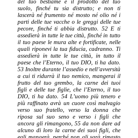
del tuo bestiame e il prodotto del tuo
suolo, finché tu sia distrutto; e non ti
lascerà né frumento né mosto né olio né i
parti delle tue vacche o le greggi delle tue
pecore, finché ti abbia distrutto. 52 E ti
assedierà in tutte le tue città, finché in tutto
il tuo paese le mura alte e fortificate, nelle
quali riponevi la tua fiducia, cadranno. Ti
assedierà in tutte le tue città, in tutto il
paese che l’Eterno, il tuo DIO, ti ha dato.
53 Inoltre durante l’assedio e nell’avversità
a cui ti ridurrà il tuo nemico, mangerai il
frutto del tuo grembo, la carne dei tuoi
figli e delle tue figlie, che l’Eterno, il tuo
DIO, ti ha dato. 54 L’uomo più tenero e
più raffinato avrà un cuore così malvagio
verso suo fratello, verso la donna che
riposa sul suo seno e verso i figli che
ancora gli rimangono, 55 da non dare ad
alcuno di loro la carne dei suoi figli, che
egli mangerà, perché non gli sarà rimasto