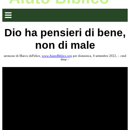
Dio ha pensieri di bene,
non di male
sermone di Marco deFelice,
www.AiutoBiblico.org
per domenica, 4 settembre 2022, – cmd
dmp –