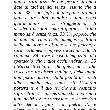
non ti sarà reso; le tue pecore
saranno
date ai tuoi nemici senza nessuno che ti
aiuti. 32 I tuoi figli e le tue figlie
saranno
dati a un altro popolo; i tuoi occhi
guarderanno e si struggeranno di
desiderio per loro tutto il giorno, e la tua
mano
sarà
senza forza. 33 Un popolo, che
tu non hai conosciuto, mangerà il frutto
della tua terra e di tutte le tue fatiche, e
sarai certamente oppresso e schiacciato di
continuo. 34 Ti verrà così di impazzire allo
spettacolo che i tuoi occhi vedranno. 35
L’Eterno ti colpirà sulle ginocchia e sulle
cosce con un’ulcera maligna,
della
quale
non potrai guarire, dalla pianta dei piedi
alla sommità del capo. 36 L’Eterno
porterà te e il tuo re, che hai costituito
sopra di te, in una nazione che né tu né i
tuoi padri avete conosciuto; e là servirai
altri dèi
di
legno e
di
pietra; 37 e
diventerai oggetto di stupore, di proverbio