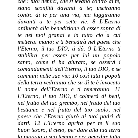
che i tuoi nemici, che si levano contro di te,
siano sconfitti davanti a te; usciranno
contro di te per una via, ma fuggiranno
davanti a te per sette vie. 8 L’Eterno
ordinerà alla benedizione
di esser
sopra di
te nei tuoi granai e in tutto ciò a cui
metterai mano; e ti benedirà nel paese che
l’Eterno, il tuo DIO, ti dà. 9 L’Eterno ti
stabilirà
per essere
per lui un popolo
santo, come ti ha giurato, se osservi i
comandamenti dell’Eterno, il tuo DIO, e se
cammini nelle sue vie; 10 così tutti i popoli
della terra vedranno che su di te è invocato
il nome dell’Eterno e ti temeranno. 11
L’Eterno, il tuo DIO, ti colmerà di beni,
nel frutto del tuo grembo, nel frutto del tuo
bestiame e nel frutto del tuo suolo, nel
paese che l’Eterno giurò ai tuoi padri di
darti. 12 L’Eterno aprirà per te il suo
buon tesoro, il cielo, per dare alla tua terra
la pioggia a suo tempo e per benedire tutta