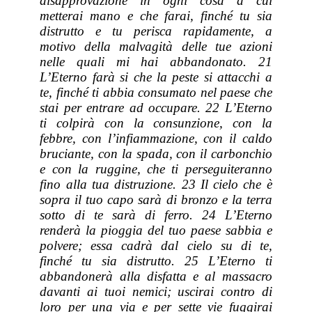
disapprovazione in ogni cosa a cui
metterai mano e che farai, finché tu sia
distrutto e tu perisca rapidamente, a
motivo della malvagità delle tue azioni
nelle quali mi hai abbandonato. 21
L’Eterno farà si che la peste si attacchi a
te, finché ti abbia consumato nel paese che
stai per entrare ad occupare. 22 L’Eterno
ti colpirà con la consunzione, con la
febbre, con l’infiammazione, con il caldo
bruciante, con la spada, con il carbonchio
e con la ruggine, che ti perseguiteranno
fino alla tua distruzione. 23 Il cielo che
è
sopra il tuo capo sarà di bronzo e la terra
sotto di te
sarà
di ferro. 24 L’Eterno
renderà la pioggia del tuo paese sabbia e
polvere; essa cadrà dal cielo su di te,
finché tu sia distrutto. 25 L’Eterno ti
abbandonerà alla disfatta e al massacro
davanti ai tuoi nemici; uscirai contro di
loro per una via e per sette vie fuggirai