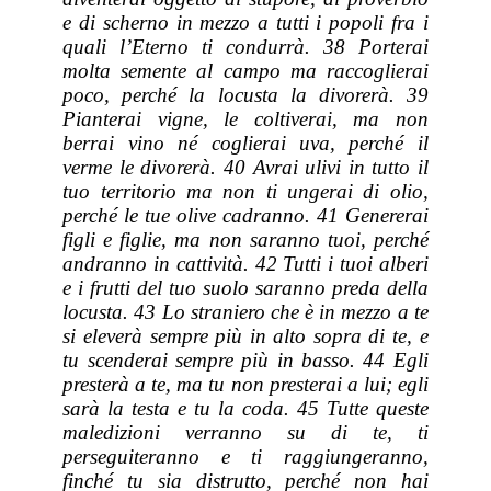
e di scherno in mezzo a tutti i popoli fra i
quali l’Eterno ti condurrà. 38 Porterai
molta semente al campo ma raccoglierai
poco, perché la locusta la divorerà. 39
Pianterai vigne,
le
coltiverai, ma non
berrai vino né coglierai
uva
, perché il
verme le divorerà. 40 Avrai ulivi in tutto il
tuo territorio ma non ti ungerai di olio,
perché le tue olive cadranno. 41 Genererai
figli e figlie, ma non saranno tuoi, perché
andranno in cattività. 42 Tutti i tuoi alberi
e i frutti del tuo suolo saranno preda della
locusta. 43 Lo straniero che è in mezzo a te
si eleverà sempre più in alto sopra di te, e
tu scenderai sempre più in basso. 44 Egli
presterà a te, ma tu non presterai a lui; egli
sarà la testa e tu la coda. 45 Tutte queste
maledizioni verranno su di te, ti
perseguiteranno e ti raggiungeranno,
finché tu sia distrutto, perché non hai