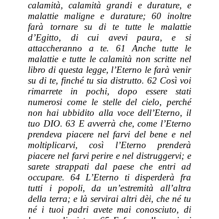
calamità, calamità grandi e durature, e
malattie maligne e durature; 60 inoltre
farà tornare su di te tutte le malattie
d’Egitto, di cui avevi paura, e si
attaccheranno a te. 61 Anche tutte le
malattie e tutte le calamità non scritte nel
libro di questa legge, l’Eterno le farà venir
su di te, finché tu sia distrutto. 62 Così voi
rimarrete in pochi, dopo essere stati
numerosi come le stelle del cielo, perché
non hai ubbidito alla voce dell’Eterno, il
tuo DIO. 63 E avverrà
che
, come l’Eterno
prendeva piacere nel farvi del bene e nel
moltiplicarvi, così l’Eterno prenderà
piacere nel farvi perire e nel distruggervi; e
sarete strappati dal paese che entri ad
occupare. 64 L’Eterno ti disperderà fra
tutti i popoli, da un’estremità all’altra
della terra; e là servirai altri dèi, che né tu
né i tuoi padri avete mai conosciuto,
di