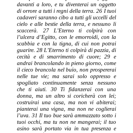
davanti a loro, e tu diventerai un
oggetto
di
orrore a tutti i regni della terra. 26 I tuoi
cadaveri saranno cibo a tutti gli uccelli del
cielo e alle bestie della terra, e nessuno
li
scaccerà. 27 L’Eterno ti colpirà con
l’ulcera d’Egitto, con le emorroidi, con la
scabbia e con la tigna, di cui non potrai
guarire. 28 L’Eterno ti colpirà di pazzia, di
cecità e di smarrimento di cuore; 29 e
andrai brancolando in pieno giorno, come
il cieco brancola nel buio, non prospererai
nelle tue vie; ma sarai solo oppresso e
spogliato continuamente senza nessuno
che ti aiuti. 30 Ti fidanzerai con una
donna, ma un altro si coricherà con lei;
costruirai una casa, ma non vi abiterai;
pianterai una vigna, ma non ne coglierai
l’uva. 31 Il tuo bue sarà ammazzato sotto i
tuoi occhi, ma tu non ne mangerai; il tuo
asino sarà portato via in tua presenza e