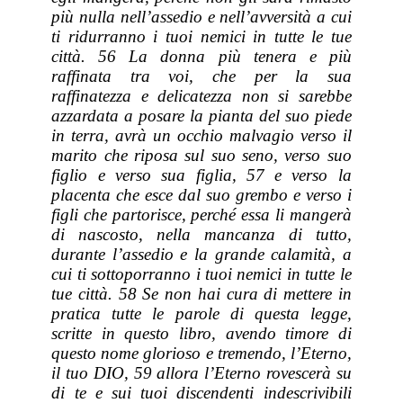
più nulla nell’assedio e nell’avversità a cui
ti ridurranno i tuoi nemici in tutte le tue
città. 56 La donna più tenera e più
raffinata tra voi, che per la sua
raffinatezza e delicatezza non si sarebbe
azzardata a posare la pianta del suo piede
in terra, avrà un occhio malvagio verso il
marito
che riposa
sul suo seno, verso suo
figlio e verso sua figlia, 57 e verso la
placenta che esce dal suo grembo e verso i
figli che partorisce, perché essa li mangerà
di nascosto, nella mancanza di tutto,
durante l’assedio e la
grande
calamità, a
cui ti sottoporranno i tuoi nemici in tutte le
tue città. 58 Se non hai cura di mettere in
pratica tutte le parole di questa legge,
scritte in questo libro, avendo timore di
questo nome glorioso e tremendo, l’Eterno,
il tuo DIO, 59 allora l’Eterno rovescerà su
di te e sui tuoi discendenti indescrivibili