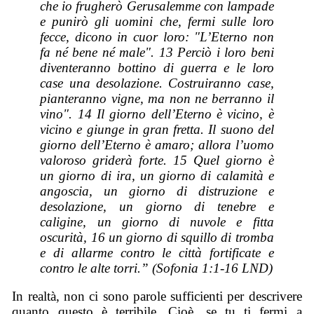
che io frugherò Gerusalemme con lampade
e punirò gli uomini che, fermi sulle loro
fecce, dicono in cuor loro: "L’Eterno non
fa né bene né male". 13 Perciò i loro beni
diventeranno bottino di guerra e le loro
case una desolazione. Costruiranno case,
pianteranno vigne, ma non ne berranno il
vino". 14 Il giorno dell’Eterno è vicino, è
vicino e giunge in gran fretta. Il suono del
giorno dell’Eterno è amaro; allora l’uomo
valoroso griderà forte. 15 Quel giorno è
un giorno di ira, un giorno di calamità e
angoscia, un giorno di distruzione e
desolazione, un giorno di tenebre e
caligine, un giorno di nuvole e fitta
oscurità, 16 un giorno di squillo di tromba
e di allarme contro le città fortificate e
contro le alte torri.” (Sofonia 1:1-16 LND)
In realtà, non ci sono parole sufficienti per descrivere
quanto questo è terribile. Cioè, se tu ti fermi a