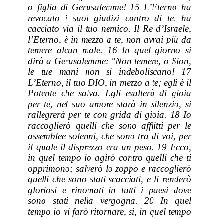
o figlia di Gerusalemme! 15 L’Eterno ha
revocato i suoi giudizi contro di te, ha
cacciato via il tuo nemico. Il Re d’Israele,
l’Eterno, è in mezzo a te, non avrai più da
temere alcun male. 16 In quel giorno si
dirà a Gerusalemme: "Non temere, o Sion,
le tue mani non si indeboliscano! 17
L’Eterno, il tuo DIO, in mezzo a te; egli è il
Potente che salva. Egli esulterà di gioia
per te, nel suo amore starà in silenzio, si
rallegrerà per te con grida di gioia. 18 Io
raccoglierò quelli che sono afflitti per le
assemblee solenni, che sono tra di voi, per
il quale il disprezzo era un peso. 19 Ecco,
in quel tempo io agirò contro quelli che ti
opprimono; salverò lo zoppo e raccoglierò
quelli che sono stati scacciati, e li renderò
gloriosi e rinomati in tutti i paesi dove
sono stati nella vergogna. 20 In quel
tempo io vi farò ritornare, sì, in quel tempo