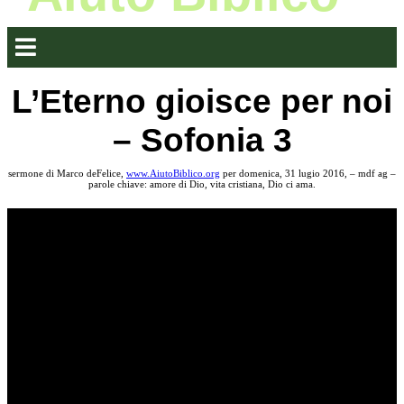
L’Eterno gioisce per noi
– Sofonia 3
sermone di Marco deFelice,
www.AiutoBiblico.org
per domenica, 31 lugio 2016, – mdf ag –
parole chiave: amore di Dio, vita cristiana, Dio ci ama.