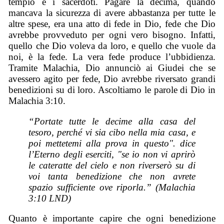
tempio e i sacerdoti. Pagare la decima, quando
mancava la sicurezza di avere abbastanza per tutte le
altre spese, era una atto di fede in Dio, fede che Dio
avrebbe provveduto per ogni vero bisogno. Infatti,
quello che Dio voleva da loro, e quello che vuole da
noi, è la fede. La vera fede produce l’ubbidienza.
Tramite Malachia, Dio annunciò ai Giudei che se
avessero agito per fede, Dio avrebbe riversato grandi
benedizioni su di loro. Ascoltiamo le parole di Dio in
Malachia 3:10.
“Portate tutte le decime alla casa del
tesoro, perché vi sia cibo nella mia casa, e
poi mettetemi alla prova in questo". dice
l’Eterno degli eserciti, "se io non vi aprirò
le cateratte del cielo e non riverserò su di
voi tanta benedizione che non avrete
spazio sufficiente ove riporla.” (Malachia
3:10 LND)
Quanto è importante capire che ogni benedizione