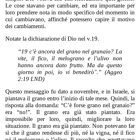
Le cose stavano per cambiare, ed era importante per
loro prendere nota in modo specifico del momento in
cui cambiavano, affinché potessero capire il motivo
dei cambiamenti.
Notate la dichiarazione di Dio nel v.19.
“19 c’è ancora del grano nel granaio? La
vite, il fico, il melograno e l’ulivo non
hanno ancora dato frutto. Ma da questo
giorno in poi, io vi benedirò".” (Aggeo
2:19 LND)
Questo messaggio fu dato a novembre, e in Israele, si
piantava il grano entro l’inizio di tale mese. Quindi, la
risposta alla domanda: “C’è forse grano nel granaio?”
era “no!”. Il grano era già stato piantato. Era
impossibile per loro, quindi, migliorare la loro
situazione. Il grano era già piantato. Non potevano far
sì che il grano rendesse di più, né la vigna, né il fico
né il melograno o l’ulivo. Il raccolto che aspettavano