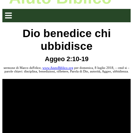
Dio benedice chi
ubbidisce
Aggeo 2:10-19
sermone di Marco deFelice,
www.AiutoBiblico.org
per domenica, 8 luglio 2018, – cmd si –
parole chiavi: disciplina, benedizioni, riflettere, Parola di Dio, autorità, Aggeo, ubbidienza.