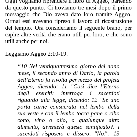
Oggi vogliamo riprendere il libro di Aggeo, partendo
da questo punto. Ci troviamo tre mesi dopo il primo
messaggio che Dio aveva dato loro tramite Aggeo.
Ormai essi avevano ripreso il lavoro di ricostruzione
del tempio. Ora consideriamo il seguente brano, per
capire altre verità che erano utili per loro, e che sono
utili anche per noi.
Leggiamo Aggeo 2:10-19.
“10 Nel ventiquattresimo giorno del nono
mese, il secondo anno di Dario, la parola
dell’Eterno fu rivolta per mezzo del profeta
Aggeo, dicendo: 11 "Così dice l’Eterno
degli eserciti: interroga i sacerdoti
riguardo alla legge, dicendo: 12 "Se uno
porta carne consacrata nel lembo della
sua veste e con il lembo tocca pane o cibo
cotto, vino o olio, o qualunque altro
alimento, diventerà questo santificato?. I
sacerdoti risposero e dissero: "No!". 13