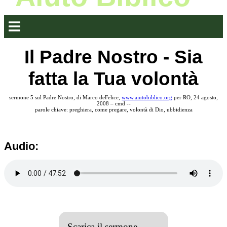
Il Padre Nostro - Sia
fatta la Tua volontà
sermone 5 sul Padre Nostro, di Marco deFelice,
www.aiutobiblico.org
per RO, 24 agosto,
2008 – cmd --
parole chiave: preghiera, come pregare, volontà di Dio, ubbidienza
Audio:
Scarica il sermone