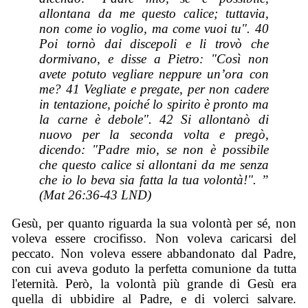
allontana da me questo calice; tuttavia,
non come io voglio, ma come vuoi tu". 40
Poi tornò dai discepoli e li trovò che
dormivano, e disse a Pietro: "Così non
avete potuto vegliare neppure un’ora con
me? 41 Vegliate e pregate, per non cadere
in tentazione, poiché lo spirito è pronto ma
la carne è debole". 42 Si allontanò di
nuovo per la seconda volta e pregò,
dicendo: "Padre mio, se non è possibile
che questo calice si allontani da me senza
che io lo beva sia fatta la tua volontà!". ”
(Mat 26:36-43 LND)
Gesù, per quanto riguarda la sua volontà per sé, non
voleva essere crocifisso. Non voleva caricarsi del
peccato. Non voleva essere abbandonato dal Padre,
con cui aveva goduto la perfetta comunione da tutta
l'eternità. Però, la volontà più grande di Gesù era
quella di ubbidire al Padre, e di volerci salvare.