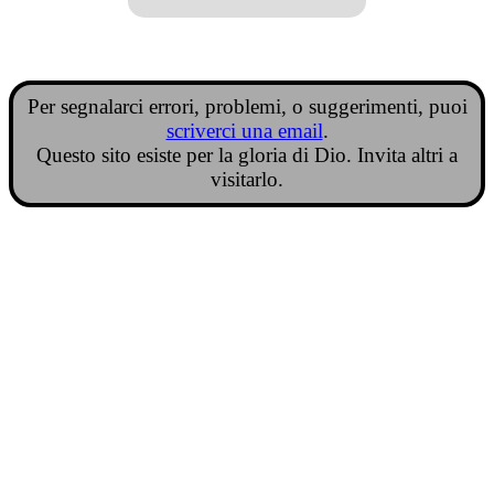
Per segnalarci errori, problemi, o suggerimenti, puoi
scriverci una email
.
Questo sito esiste per la gloria di Dio. Invita altri a
visitarlo.