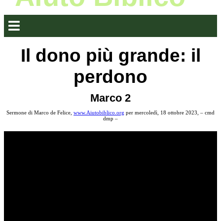
Il dono più grande: il
perdono
Marco 2
Sermone di Marco de Felice,
www.Aiutobiblico.org
per mercoledì, 18 ottobre 2023, – cmd
dmp –