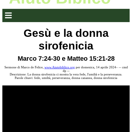
Gesù e la donna
sirofenicia
Marco 7:24-30 e Matteo 15:21-28
Sermone di Marco de Felice,
www.Aiutobiblico.org
per domenica, 14 aprile 2024– -- cmd
dp --
Descrizione: La donna sirofenicia ci mostra la vera fede, l'umiltà e la perseveranza.
Parole chiavi: fede, umiltà, perseveranza, donna cananea, donna sirofenicia