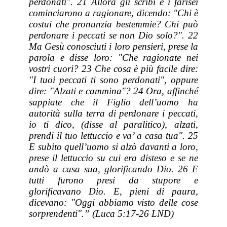
perdonati". 21 Allora gli scribi e i farisei
cominciarono a ragionare, dicendo: "Chi è
costui che pronunzia bestemmie? Chi può
perdonare i peccati se non Dio solo?". 22
Ma Gesù conosciuti i loro pensieri, prese la
parola e disse loro: "Che ragionate nei
vostri cuori? 23 Che cosa è più facile dire:
"I tuoi peccati ti sono perdonati", oppure
dire: "Alzati e cammina"? 24 Ora, affinché
sappiate che il Figlio dell’uomo ha
autorità sulla terra di perdonare i peccati,
io ti dico, (disse al paralitico), alzati,
prendi il tuo lettuccio e va’ a casa tua". 25
E subito quell’uomo si alzò davanti a loro,
prese il lettuccio su cui era disteso e se ne
andò a casa sua, glorificando Dio. 26 E
tutti furono presi da stupore e
glorificavano Dio. E, pieni di paura,
dicevano: "Oggi abbiamo visto delle cose
sorprendenti".” (Luca 5:17-26 LND)