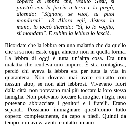
coperto di lebbra che, veduto Gesù, si
prostrò con la faccia a terra e lo pregò,
dicendo: "Signore, se vuoi, tu puoi
mondarmi". 13 Allora egli, distesa la
mano, lo toccò dicendo: "Sì, io lo voglio,
sii mondato". E subito la lebbra lo lasciò.
Ricordate che la lebbra era una malattia che da quello
che si sa non esiste oggi, almeno non in quella forma.
La lebbra di oggi è tutta un’altra cosa. Era una
malattia che rendeva uno impuro. È stra contagiosa,
perciò chi aveva la lebbra era per tutta la vita in
quarantena. Non doveva mai avere contatto con
nessun altro, se non altri lebbrosi. Vivevano fuori
dalla città, non potevano mai più toccare la loro stessa
famiglia. Non potevano toccare la moglie, i figli, non
potevano abbracciare i genitori e i fratelli. Erano
separati. Possiamo immaginare quest’uomo tutto
coperto completamente, da capo a piedi. Quindi da
tempo non aveva avuto contatto umano.