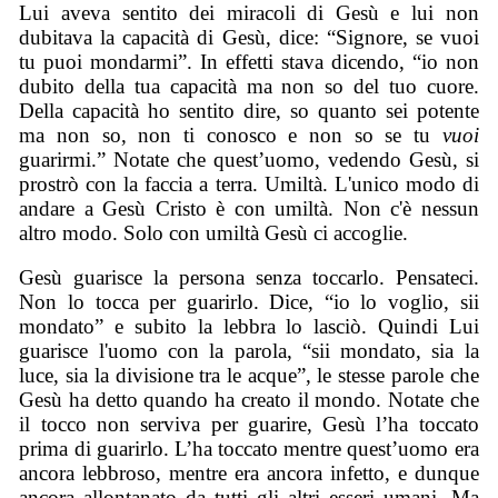
Lui aveva sentito dei miracoli di Gesù e lui non
dubitava la capacità di Gesù, dice: “Signore, se vuoi
tu puoi mondarmi”. In effetti stava dicendo, “io non
dubito della tua capacità ma non so del tuo cuore.
Della capacità ho sentito dire, so quanto sei potente
ma non so, non ti conosco e non so se tu
vuoi
guarirmi.” Notate che quest’uomo, vedendo Gesù, si
prostrò con la faccia a terra. Umiltà. L'unico modo di
andare a Gesù Cristo è con umiltà. Non c'è nessun
altro modo. Solo con umiltà Gesù ci accoglie.
Gesù guarisce la persona senza toccarlo. Pensateci.
Non lo tocca per guarirlo. Dice, “io lo voglio, sii
mondato” e subito la lebbra lo lasciò. Quindi Lui
guarisce l'uomo con la parola, “sii mondato, sia la
luce, sia la divisione tra le acque”, le stesse parole che
Gesù ha detto quando ha creato il mondo. Notate che
il tocco non serviva per guarire, Gesù l’ha toccato
prima di guarirlo. L’ha toccato mentre quest’uomo era
ancora lebbroso, mentre era ancora infetto, e dunque
ancora allontanato da tutti gli altri esseri umani. Ma