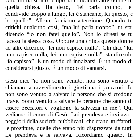
Uno mi ha scritto tempo fa criticando altre donne in
quella chiesa. Ha detto, “lei parla troppo, lei
condivide troppo a lungo, lei è stancante, lei questo, e
lei quello”. Allora, facciamo attenzione. Quando tu
critichi qualcuno così, “ma lui parla troppo”, tu stai
dicendo “io non farei quello”. Non lo diresti se tu
facessi la stessa cosa. Oppure una critica queste donne
ad altre dicendo, “lei non capisce nulla”. Chi dice “lui
non capisce nulla, lei non capisce nulla”, sta dicendo
“
io
capisco”. È un modo di innalzarsi. È un modo di
considerarsi giusto. È un modo di vantarsi.
Gesù dice “io non sono venuto, non sono venuto a
chiamare a ravvedimento i giusti ma i peccatori. Io
non sono venuto a salvare le persone che si credono
brave. Sono venuto a salvare le persone che sanno di
essere peccatori e vogliono la salvezza in me”. Qui
vediamo il cuore di Gesù. Lui prendeva e invitava i
peggiori della società: pubblicani, che erano truffatori,
le prostitute, quelle che erano più disprezzate da tutti.
Le prendeva e le salvava. Ricordiamo questo. In