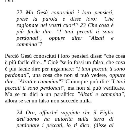
Dio.
22 Ma Gesù conosciuti i loro pensieri,
prese la parola e disse loro: "Che
ragionate nei vostri cuori? 23 Che cosa è
più facile dire: "I tuoi peccati ti sono
perdonati", oppure dire: "Alzati e
cammina"?
Perciò Gesù conosciuti i loro pensieri disse: “che cosa
è più facile dire...” Cioè “se io fossi un falso, che cosa
è più facile dire per ingannare:
"I tuoi peccati ti sono
perdonati",
una cosa che non si può vedere,
oppure
dire: "Alzati e cammina"
?”Chiunque può dire
"I tuoi
peccati ti sono perdonati",
ma non si può verificare.
Ma se tu dici a un paralitico
"Alzati e cammina",
allora se sei un falso non succede nulla.
24 Ora, affinché sappiate che il Figlio
dell’uomo ha autorità sulla terra di
perdonare i peccati, io ti dico, (disse al