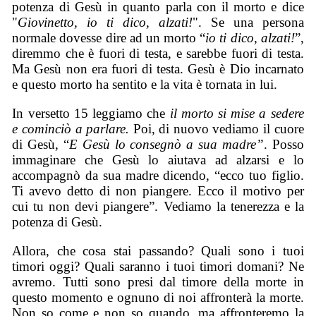
potenza di Gesù in quanto parla con il morto e dice
"
Giovinetto, io ti dico, alzati!
". Se una persona
normale dovesse dire ad un morto “
io ti dico, alzati!
”,
diremmo che è fuori di testa, e sarebbe fuori di testa.
Ma Gesù non era fuori di testa. Gesù è Dio incarnato
e questo morto ha sentito e la vita è tornata in lui.
In versetto 15 leggiamo che
il morto si mise a sedere
e cominciò a parlare.
Poi, di nuovo vediamo il cuore
di Gesù, “
E Gesù lo consegnò a sua madre”
. Posso
immaginare che Gesù lo aiutava ad alzarsi e lo
accompagnò da sua madre dicendo, “ecco tuo figlio.
Ti avevo detto di non piangere. Ecco il motivo per
cui tu non devi piangere”. Vediamo la tenerezza e la
potenza di Gesù.
Allora, che cosa stai passando? Quali sono i tuoi
timori oggi? Quali saranno i tuoi timori domani? Ne
avremo. Tutti sono presi dal timore della morte in
questo momento e ognuno di noi affronterà la morte.
Non so come e non so quando, ma affronteremo la