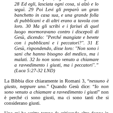
28 Ed egli, lasciata ogni cosa, si alzò e lo
seguì. 29 Poi Levi gli preparò un gran
banchetto in casa sua, e una grande folla
di pubblicani e di altri erano a tavola con
loro. 30 Ma gli scribi e i farisei di quel
luogo mormoravano contro i discepoli di
Gesù, dicendo: "Perché mangiate e bevete
con i pubblicani e i peccatori?". 31 E
Gesù, rispondendo, disse loro: "Non sono i
sani che hanno bisogno del medico, ma i
malati. 32 Io non sono venuto a chiamare
a ravvedimento i giusti, ma i peccatori".”
(Luca 5:27-32 LND)
La Bibbia dice chiaramente in Romani 3, “
nessuno è
giusto, neppure uno.
” Quando Gesù dice: “
Io non
sono venuto a chiamare a ravvedimento i giusti
” non
è perché ci sono giusti, ma ci sono tanti che si
considerano giusti.