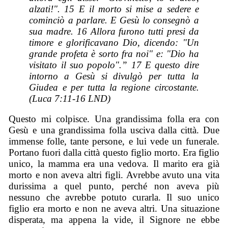
alzati!". 15 E il morto si mise a sedere e
cominciò a parlare. E Gesù lo consegnò a
sua madre. 16 Allora furono tutti presi da
timore e glorificavano Dio, dicendo: "Un
grande profeta è sorto fra noi" e: "Dio ha
visitato il suo popolo".” 17 E questo dire
intorno a Gesù si divulgò per tutta la
Giudea e per tutta la regione circostante.
(Luca 7:11-16 LND)
Questo mi colpisce. Una grandissima folla era con
Gesù e una grandissima folla usciva dalla città. Due
immense folle, tante persone, e lui vede un funerale.
Portano fuori dalla città questo figlio morto. Era figlio
unico, la mamma era una vedova. Il marito era già
morto e non aveva altri figli. Avrebbe avuto una vita
durissima a quel punto, perché non aveva più
nessuno che avrebbe potuto curarla. Il suo unico
figlio era morto e non ne aveva altri. Una situazione
disperata, ma appena la vide, il Signore ne ebbe