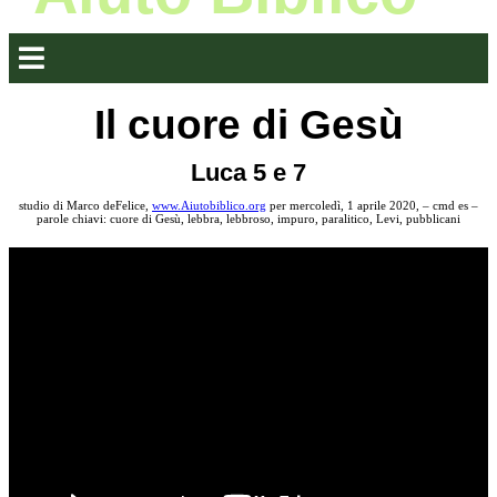
Il cuore di Gesù
Luca 5 e 7
studio di Marco deFelice,
www.Aiutobiblico.org
per mercoledì, 1 aprile 2020, – cmd es –
parole chiavi: cuore di Gesù, lebbra, lebbroso, impuro, paralitico, Levi, pubblicani