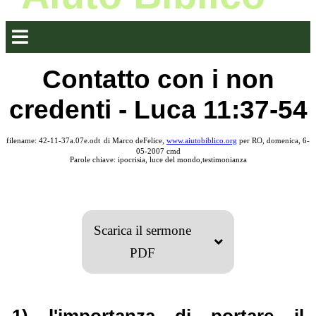
Contatto con i non
credenti - Luca 11:37-54
filename: 42-11-37a.07e.odt
di Marco deFelice,
www.aiutobiblico.org
per RO, domenica, 6-
05-2007 cmd
Parole chiave: ipocrisia, luce del mondo,testimonianza
Scarica il sermone
PDF