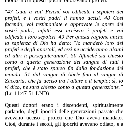
modo in cui questi ipocriti onoravano i profeti.
“
47 Guai a voi! Perché voi edificate i sepolcri dei
profeti, e i vostri padri li hanno uccisi. 48 Così
facendo, voi testimoniate e approvate le opere dei
vostri padri, infatti essi uccisero i profeti e voi
edificate i loro sepolcri. 49 Per questa ragione anche
la sapienza di Dio ha detto: "Io manderò loro dei
profeti e degli apostoli, ed essi ne uccideranno alcuni
ed altri li perseguiteranno". 50 Affinché sia chiesto
conto a questa generazione del sangue di tutti i
profeti, che è stato sparso fin dalla fondazione del
mondo: 51 dal sangue di Abele fino al sangue di
Zaccaria, che fu ucciso tra l’altare e il tempio; sì, io
vi dico, ne sarà chiesto conto a questa generazione.”
(Lu 11:47-51 LND)
Questi dottori erano i discendenti, spiritualmente
parlando, degli ipocriti delle generazioni passate che
avevano ucciso i profeti che Dio aveva mandato.
Cioè, durante i secoli, gli ipocriti avevano odiato, e a