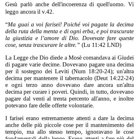
Gesù parlò anche dell'incoerenza di quell'uomo. Vi
leggo ancora il v.42.
“
Ma guai a voi farisei! Poiché voi pagate la decima
della ruta della menta e di ogni erba, e poi trascurate
la giustizia e l’amore di Dio. Dovevate fare queste
cose, senza trascurare le altre.”
(Lu 11:42 LND)
La Legge che Dio diede a Mosè comandava ai Giudei
di pagare varie decime. Dovevano pagare una decima
per il sostegno dei Leviti (Num 18:20-24); un'altra
decima per mantenere il tabernacolo (Deut 14:22-24)
e ogni terzo anno dovevano dare ancora un'altra
decima per curare i poveri. Quindi, in tutto, dovevano
pagare dal venti al trenta percento all'anno, e inoltre
potevano fare delle offerte volontarie.
I farisei erano estremamente attenti a dare la decima
anche delle più piccole cose per il mantenimento del
tempio, ma allo stesso tempo, ignoravano le cose
fondamentali della legge. Erano attenti a fare più del