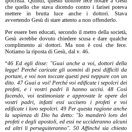
ipocrisia. Quindi, questo dottore fece notare a Gesù
che quello che stava dicendo contro i farisei poteva
mettere in brutta luce anche i dottori. Stava
avvertendo Gesù di stare attento a non offenderlo.
Per essere ben educati, secondo il metro della società,
Gesù avrebbe dovuto chiedere scusa e dare qualche
complimento ai dottori. Ma non è così che fece.
Notiamo la riposta di Gesù, dal v. 46.
“
46 Ed egli disse: "Guai anche a voi, dottori della
legge! Perché caricate gli uomini di pesi difficili da
portare, e voi non toccate questi pesi neppure con un
dito. 47 Guai a voi! Perché voi edificate i sepolcri dei
profeti, e i vostri padri li hanno uccisi. 48 Così
facendo, voi testimoniate e approvate le opere dei
vostri padri, infatti essi uccisero i profeti e voi
edificate i loro sepolcri. 49 Per questa ragione anche
la sapienza di Dio ha detto: "Io manderò loro dei
profeti e degli apostoli, ed essi ne uccideranno alcuni
ed altri li perseguiteranno". 50 Affinché sia chiesto