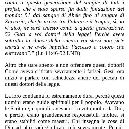
conto a questa generazione del sangue di tutti i
profeti, che è stato sparso fin dalla fondazione del
mondo: 51 dal sangue di Abele fino al sangue di
Zaccaria, che fu ucciso tra l’altare e il tempio; sì, io
vi dico, ne sarà chiesto conto a questa generazione.
52 Guai a voi dottori della legge! Perché avete
sottratto la chiave della scienza voi stessi non siete
entrati e ne avete impedito l’accesso a coloro che
entravano".”
(Lu 11:46-52 LND)
Altro che stare attento a non offendere questi dottori!
Come aveva criticato severamente i farisei, Gesù ora
iniziò a parlare con schiettezza anche dei peccati di
questi dottori della legge.
La loro condanna fu estremamente dura, perché questi
uomini erano guide spirituali per il popolo. Avevano
le Scritture, e quindi, avevano ricevuto molto da Dio,
e perciò, erano grandemente responsabili. Inoltre, si
erano stabiliti come maestri. Chi insegna le cose di
Dio ad altri sarà giudicato più severamente. Perciò,