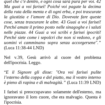
quel che c’è dentro, e ogni cosa sarà pura per voi. 42
Ma guai a voi farisei! Poiché voi pagate la decima
della ruta della menta e di ogni erba, e poi trascurate
la giustizia e l’amore di Dio. Dovevate fare queste
cose, senza trascurare le altre. 43 Guai a voi farisei!
Perché amate il primo posto nelle sinagoghe e i saluti
nelle piazze. 44 Guai a voi scribi e farisei ipocriti!
Perché siete come i sepolcri che non si vedono, e gli
uomini vi camminano sopra senza accorgersene".”
(Luca 11:38-44 LND)
Nel v.39, Gesù arrivò al cuore del problema
dell'ipocrisia. Leggo.
“
E il Signore gli disse: "Ora voi farisei pulite
l’esterno della coppa e del piatto, ma il vostro interno
è pieno di rapina e di
malvagità.”
(Luca 11:39 LND)
I farisei si preoccupavano solamente dell'esterno, ma
ignoravano il loro cuore, che era malvagio. Questa è
l'ipocrisia.