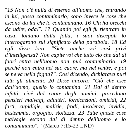
“
15 Non c’è nulla di esterno all’uomo che, entrando
in lui, possa contaminarlo; sono invece le cose che
escono da lui che lo contaminano. 16 Chi ha orecchi
da udire, oda!". 17 Quando poi egli fu rientrato in
casa, lontano dalla folla, i suoi discepoli lo
interrogarono sul signifi
cato della parabola. 18 Ed
egli disse loro: "Siete anche voi così privi
d’intelligenza? Non capite voi che tutto ciò che dal di
fuori entra nell’uomo non può contaminarlo, 19
perché non entra nel suo cuore, ma nel ventre, e poi
se ne va nella fogna?". Così dicendo, dichiarava puri
tutti gli alimenti. 20 Disse ancora: "Ciò che esce
dall’uomo, quello lo contamina. 21 Dal di dentro
infatti, cioè dal cuore degli uomini, procedono
pensieri malvagi, adultéri, fornicazioni, omicidi, 22
furti, cupidigie, malizie, frodi, insolenza, invidia,
bestemmia, orgoglio, stoltezza. 23 Tutte queste cose
malvagie escono dal di dentro dell’uomo e lo
contaminano".”
(Marco 7:15-23 LND)