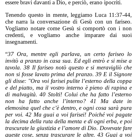
essere bravi davanti a Dio, e perciò, erano ipocriti.
Tenendo questo in mente, leggiamo Luca 11:37-44,
che narra la conversazione di Gesù con un fariseo.
Vogliamo notare come Gesù si comportò con i non
credenti, e vogliamo anche imparare dai suoi
insegnamenti.
“
37 Ora, mentre egli parlava, un certo fariseo lo
invitò a pranzo in casa sua. Ed egli entrò e si mise a
tavola. 38 Il fariseo notò questo e si meravigliò che
non si fosse lavato prima del pranzo. 39 E il Signore
gli disse: "Ora voi farisei pulite l’esterno della coppa
e del piatto, ma il vostro interno è pieno di rapina e
di malvagità. 40 Stolti! Colui che ha fatto l’esterno
non ha fatto anche l’interno? 41 Ma date in
elemosina quel che c’è dentro, e ogni cosa sarà pura
per voi. 42 Ma guai a voi farisei! Poiché voi pagate
la decima della ruta della menta e di ogni erba, e poi
trascurate la giustizia e l’amore di Dio. Dovevate fare
queste cose, senza trascurare le altre. 43 Guai a voi