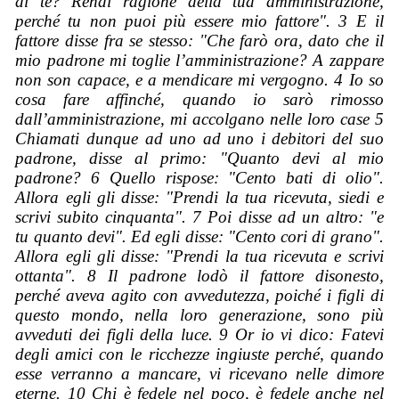
di te? Rendi ragione della tua amministrazione,
perché tu non puoi più essere mio fattore". 3 E il
fattore disse fra se stesso: "Che farò ora, dato che il
mio padrone mi toglie l’amministrazione? A zappare
non son capace, e a mendicare mi vergogno. 4 Io so
cosa fare affinché, quando io sarò rimosso
dall’amministrazione, mi accolgano nelle loro case 5
Chiamati dunque ad uno ad uno i debitori del suo
padrone, disse al primo: "Quanto devi al mio
padrone? 6 Quello rispose: "Cento bati di olio".
Allora egli gli disse: "Prendi la tua ricevuta, siedi e
scrivi subito cinquanta". 7 Poi disse ad un altro: "e
tu quanto devi". Ed egli disse: "Cento cori di grano".
Allora egli gli disse: "Prendi la tua ricevuta e scrivi
ottanta". 8 Il padrone lodò il fattore disonesto,
perché aveva agito con avvedutezza, poiché i figli di
questo mondo, nella loro generazione, sono più
avveduti dei figli della luce. 9 Or io vi dico: Fatevi
degli amici con le ricchezze ingiuste perché, quando
esse verranno a mancare, vi ricevano nelle dimore
eterne. 10 Chi è fedele nel poco, è fedele anche nel