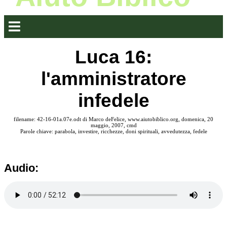
Luca 16:
l'amministratore
infedele
filename: 42-16-01a.07e.odt di Marco deFelice, www.aiutobiblico.org, domenica, 20
maggio, 2007, cmd
Parole chiave: parabola, investire, ricchezze, doni spirituali, avvedutezza, fedele
Audio: