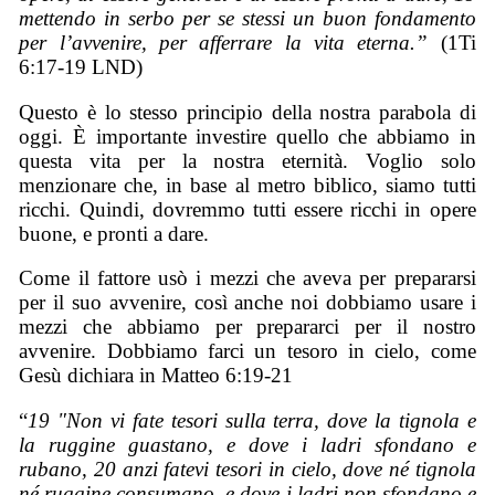
mettendo in serbo per se stessi un buon fondamento
per l’avvenire, per afferrare la vita eterna.”
(1Ti
6:17-19 LND)
Questo è lo stesso principio della nostra parabola di
oggi. È importante investire quello che abbiamo in
questa vita per la nostra eternità. Voglio solo
menzionare che, in base al metro biblico, siamo tutti
ricchi. Quindi, dovremmo tutti essere ricchi in opere
buone, e pronti a dare.
Come il fattore usò i mezzi che aveva per prepararsi
per il suo avvenire, così anche noi dobbiamo usare i
mezzi che abbiamo per prepararci per il nostro
avvenire. Dobbiamo farci un tesoro in cielo, come
Gesù dichiara in Matteo 6:19-21
“
19 "Non vi fate tesori sulla terra, dove la tignola e
la ruggine guastano, e dove i ladri sfondano e
rubano, 20 anzi fatevi tesori in cielo, dove né tignola
né ruggine consumano, e dove i ladri non sfondano e