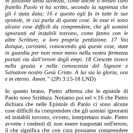
in funzione della salvezza, come anche il nostro caro
fratello Paolo vi ha scritto, secondo la sapienza che
gli è stata data; 16 e questo egli fa in tutte le sue
epistole, in cui parla di queste cose. In esse vi sono
alcune cose difficili da comprendere, che gli uomini
ignoranti ed instabili torcono, come fanno con le
altre Scritture, a loro propria perdizione. 17 Voi
dunque, carissimi, conoscendo già queste cose, state
in guardia per non venir meno nella vostra fermezza
portati via dall’errore degli empi. 18 Crescete invece
nella grazia e nella conoscenza del Signore e
Salvatore nostro Gesù Cristo. A lui sia la gloria, ora
e in eterno. Amen.”
(2Pi 3:15-18 LND)
In questo brano, Pietro afferma che le epistole di
Paolo sono Scrittura. Notiamo poi nel v.16 che Pietro
dichiara che nelle Epistole di Paolo ci sono alcune
cose difficili da comprendere che gli uomini ignoranti
ed instabili torcono, ovvero, interpretano male. Pietro
avverte i credenti di non essere trasportati nell'errore,
il che significa che con cura possiamo comprendere