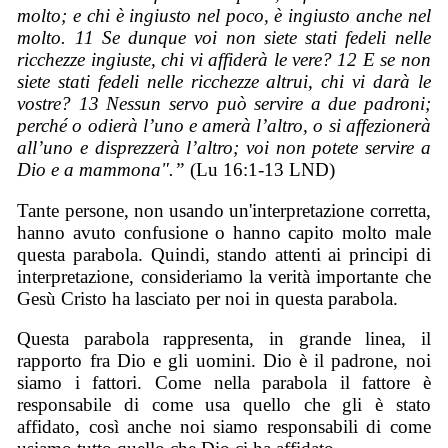
molto; e chi è ingiusto nel poco, è ingiusto anche nel
molto. 11 Se dunque voi non siete stati fedeli nelle
ricchezze ingiuste, chi vi affiderà le vere? 12 E se non
siete stati fedeli nelle ricchezze altrui, chi vi darà le
vostre? 13 Nessun servo può servire a due padroni;
perché o odierà l’uno e ame
rà l’altro, o si affezionerà
all’uno e disprezzerà l’altro; voi non potete servire a
Dio e a mammona".”
(Lu 16:1-13 LND)
Tante persone, non usando un'interpretazione corretta,
hanno avuto confusione o hanno capito molto male
questa parabola. Quindi, stando attenti ai principi di
interpretazione, consideriamo la verità importante che
Gesù Cristo ha lasciato per noi in questa parabola.
Questa parabola rappresenta, in grande linea, il
rapporto fra Dio e gli uomini. Dio è il padrone, noi
siamo i fattori. Come nella parabola il fattore è
responsabile di come usa quello che gli è stato
affidato, così anche noi siamo responsabili di come