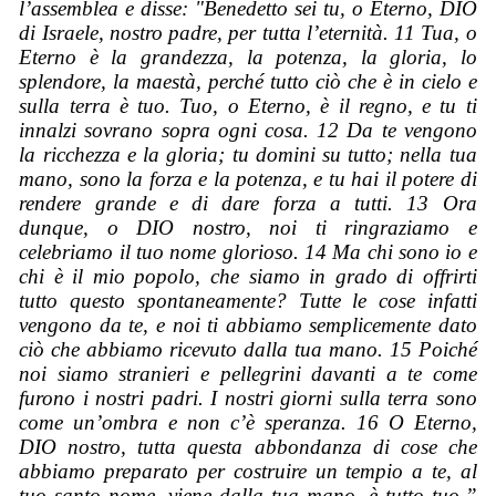
l’assemblea e disse: "Benedetto sei tu, o Eterno, DIO
di Israele, nostro padre, per tutta l’eternità. 11 Tua, o
Eterno è la grandezza, la potenza, la gloria, lo
splendore, la maestà, perché tutto ciò che è in cielo e
sulla terra è tuo. Tuo, o Eterno, è il regno, e tu ti
innalzi sovrano sopra ogni cosa. 12 Da te vengono
la ricchezza e la gloria; tu domini su tutto; nella tua
mano, sono la forza e la potenza, e tu hai il potere di
rendere grande e di dare forza a tutti. 13 Ora
dunque, o DIO nostro, noi ti ringraziamo e
celebriamo il tuo nome glorioso. 14 Ma chi sono io e
chi è il mio popolo, che siamo in grado di offrirti
tutto questo spontaneamente? Tutte le cose infatti
vengono da te, e noi ti abbiamo semplicemente dato
ciò che abbiamo ricevuto dalla tua mano. 15 Poiché
noi siamo stranieri e pellegrini davanti a te come
furono i nostri padri. I nostri giorni sulla terra sono
come un’ombra e non c’è speranza. 16 O Eterno,
DIO nostro, tutta questa abbondanza di cose che
abbiamo preparato per costruire un tempio a te, al
tuo santo nome, viene dalla tua mano, è tutto tuo.”