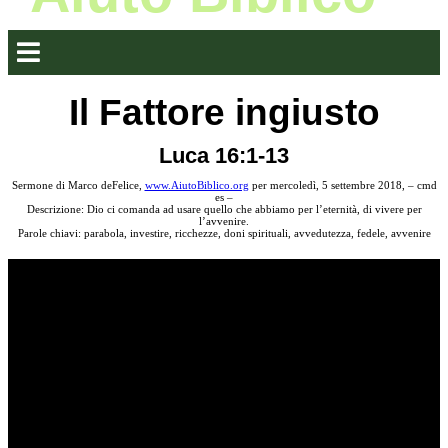
Il Fattore ingiusto
Luca 16:1-13
Sermone di Marco deFelice,
www.AiutoBiblico.org
per mercoledì, 5 settembre 2018, – cmd
es –
Descrizione: Dio ci comanda ad usare quello che abbiamo per l’eternità, di vivere per
l’avvenire.
Parole chiavi: parabola, investire, ricchezze, doni spirituali, avvedutezza, fedele, avvenire