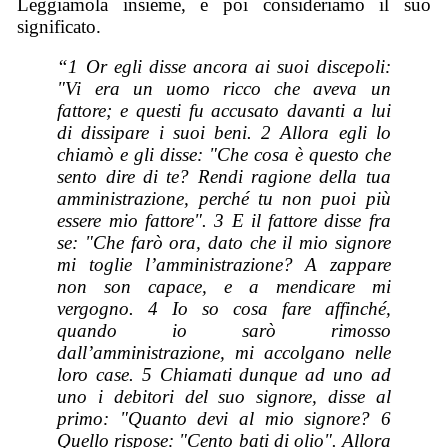
Leggiamola insieme, e poi consideriamo il suo
significato.
“1 Or egli disse ancora ai suoi discepoli:
"Vi era un uomo ricco che aveva un
fattore; e questi fu accusato davanti a lui
di dissipare i suoi beni. 2 Allora egli lo
chiamò e gli disse: "Che cosa è questo che
sento dire di te? Rendi ragione della tua
amministrazione, perché tu non puoi più
essere mio fattore". 3 E il fattore disse fra
se: "Che farò ora, dato che il mio signore
mi toglie l’amministrazione? A zappare
non son capace, e a mendicare mi
vergogno. 4 Io so cosa fare affinché,
quando io sarò rimosso
dall’amministrazione, mi accolgano nelle
loro case. 5 Chiamati dunque ad uno ad
uno i debitori del suo signore, disse al
primo: "Quanto devi al mio signore? 6
Quello rispose: "Cento bati di olio". Allora