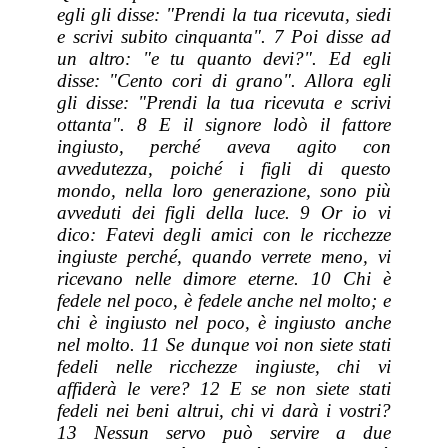
egli gli disse: "Prendi la tua ricevuta, siedi
e scrivi subito cinquanta". 7 Poi disse ad
un altro: "e tu quanto devi?". Ed egli
disse: "Cento cori di grano". Allora egli
gli disse: "Prendi la tua ricevuta e scrivi
ottanta". 8 E il signore lodò il fattore
ingiusto, perché aveva agito con
avvedutezza, poiché i figli di questo
mondo, nella loro generazione, sono più
avveduti dei figli della luce. 9 Or io vi
dico: Fatevi degli amici con le ricchezze
ingiuste perché, quando verrete meno, vi
ricevano nelle dimore eterne. 10 Chi è
fedele nel poco, è fedele anche nel molto; e
chi è ingiusto nel poco, è ingiusto anche
nel molto. 11 Se dunque voi non siete stati
fedeli nelle ricchezze ingiuste, chi vi
affiderà le vere? 12 E se non siete stati
fedeli nei beni altrui, chi vi darà i vostri?
13 Nessun servo può servire a due