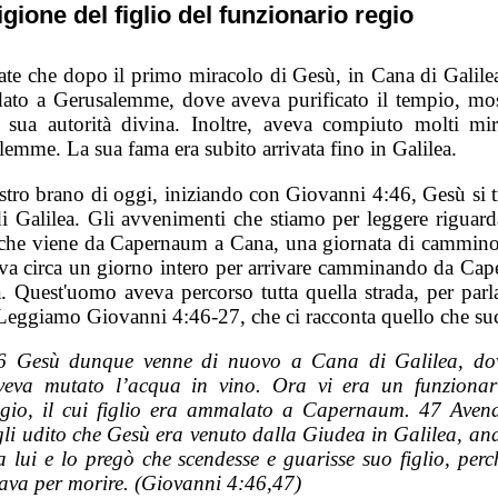
gione del figlio del funzionario regio
ate che dopo il primo miracolo di Gesù, in Cana di Galile
dato a Gerusalemme, dove aveva purificato il tempio, mo
a sua autorità divina. Inoltre, aveva compiuto molti mir
emme. La sua fama era subito arrivata fino in Galilea.
stro brano di oggi, iniziando con Giovanni 4:46, Gesù si t
i Galilea. Gli avvenimenti che stiamo per leggere riguar
he viene da Capernaum a Cana, una giornata di cammino
eva circa un giorno intero per arrivare camminando da Ca
. Quest'uomo aveva percorso tutta quella strada, per parl
Leggiamo Giovanni 4:46-27, che ci racconta quello che su
6 Gesù dunque venne di nuovo a Cana di Galilea, do
veva mutato l’acqua in vino. Ora vi era un funzionar
egio, il cui figlio era ammalato a Capernaum. 47 Aven
gli udito che Gesù era venuto dalla Giudea in Galilea, an
a lui e lo pregò che scendesse e guarisse suo figlio, perc
tava per morire. (Giovanni 4:46,47)