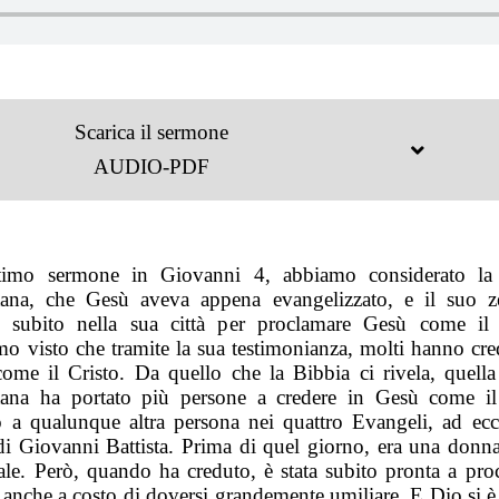
Scarica il sermone
AUDIO-PDF
ltimo sermone in Giovanni 4, abbiamo considerato l
tana, che Gesù aveva appena evangelizzato, e il suo z
e subito nella sua città per proclamare Gesù come il 
o visto che tramite la sua testimonianza, molti hanno cre
ome il Cristo. Da quello che la Bibbia ci rivela, quell
tana ha portato più persone a credere in Gesù come il
to a qualunque altra persona nei quattro Evangeli, ad ecc
 di Giovanni Battista. Prima di quel giorno, era una donn
le. Però, quando ha creduto, è stata subito pronta a pro
 anche a costo di doversi grandemente umiliare. E Dio si è