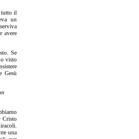
utto il
leva un
 serviva
er avere
sto. Se
no visto
sistere
he Gesù
on
abbiamo
 Cristo
racoli.
nte una