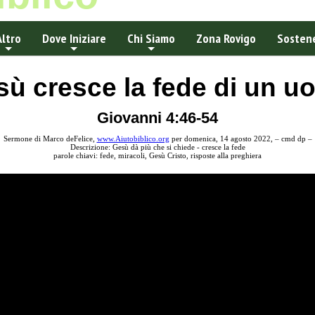
Altro
Dove Iniziare
Chi Siamo
Zona Rovigo
Sostene
ù cresce la fede di un 
Giovanni 4:46-54
Sermone di Marco deFelice,
www.Aiutobiblico.org
per domenica, 14 agosto 2022, – cmd dp –
Descrizione: Gesù dà più che si chiede - cresce la fede
parole chiavi: fede, miracoli, Gesù Cristo, risposte alla preghiera