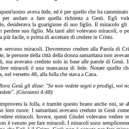
 quest'uomo aveva fede, ed è per quello che ha camminato t
 per andare a fare quella richiesta a Gesù. Egli vo
o, desiderava la guarigione di suo figlio. Il miracolo gli
 perdere suo figlio. Ma tanti altri volevano miracoli, o p
a più facile, o prima di accettare di credere in Cristo.
 servono miracoli. Dovremmo credere alla Parola di Cri
te, le persone della città della donna samaritana non aveva
li, ma avevano creduto solo in base alle parole di Gesù. In
dere miracoli è una mancanza di fede. Notate quello c
a, nel versetto 48, alla folla che stava a Cana.
llora Gesù gli disse: "Se non vedete segni e prodigi, voi n
redete". (Giovanni 4:48)
improvera la folla, e tramite questo brano anche noi, se 
sso loro cuore. I samaritani avevano creduto in Gesù come
vedere miracoli. Invece, questi Giudei volevano vedere mi
on è venuto per fare miracoli. I miracoli sono sempliceme