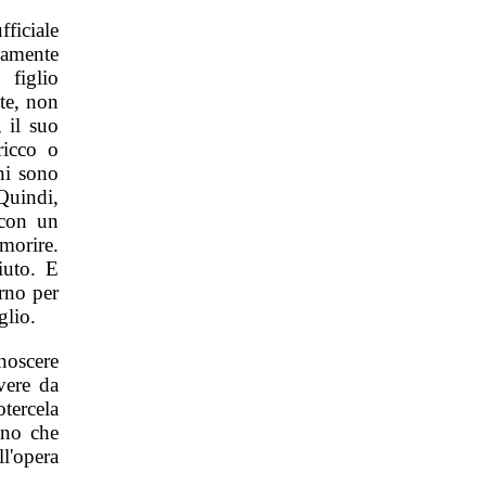
ficiale
namente
figlio
te, non
, il suo
ricco o
ni sono
Quindi,
 con un
morire.
iuto. E
rno per
glio.
noscere
vere da
otercela
ano che
l'opera