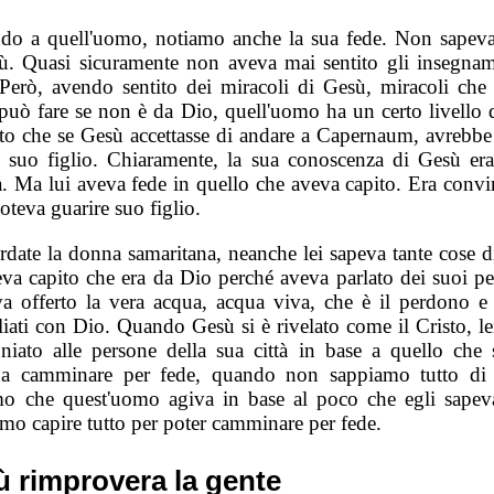
do a quell'uomo, notiamo anche la sua fede. Non sapev
ù. Quasi sicuramente non aveva mai sentito gli insegnam
Però, avendo sentito dei miracoli di Gesù, miracoli che
uò fare se non è da Dio, quell'uomo ha un certo livello d
to che se Gesù accettasse di andare a Capernaum, avrebbe
e suo figlio. Chiaramente, la sua conoscenza di Gesù er
ta. Ma lui aveva fede in quello che aveva capito. Era convi
teva guarire suo figlio.
ordate la donna samaritana, neanche lei sapeva tante cose d
va capito che era da Dio perché aveva parlato dei suoi pec
va offerto la vera acqua, acqua viva, che è il perdono e l
liati con Dio. Quando Gesù si è rivelato come il Cristo, l
oniato alle persone della sua città in base a quello che 
a camminare per fede, quando non sappiamo tutto di 
o che quest'uomo agiva in base al poco che egli sape
mo capire tutto per poter camminare per fede.
 rimprovera la gente