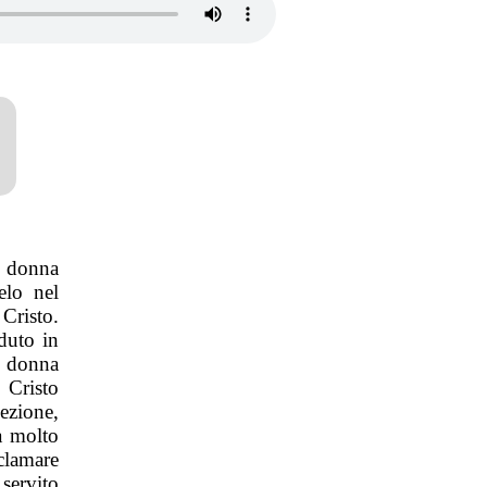
a donna
elo nel
Cristo.
duto in
a donna
 Cristo
ezione,
a molto
clamare
 servito