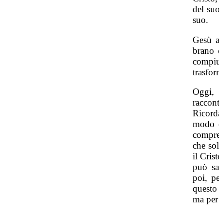
del suo
suo.
Gesù a
brano 
compi
trasfor
Oggi,
raccon
Ricord
modo d
compre
che so
il Cris
può sa
poi, p
questo
ma per