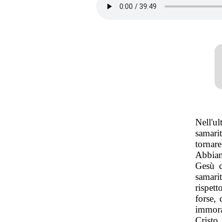
Nell'u
samari
tornar
Abbiam
Gesù c
samari
rispet
forse,
immora
Cristo,