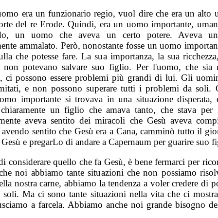
uomo era un funzionario regio, vuol dire che era un alto uf
corte del re Erode. Quindi, era un uomo importante, uma
ndo, un uomo che aveva un certo potere. Aveva un 
ente ammalato. Però, nonostante fosse un uomo importan
ulla che potesse fare. La sua importanza, la sua ricchezza
, non potevano salvare suo figlio. Per l'uomo, che sia 
, ci possono essere problemi più grandi di lui. Gli uomi
limitati, e non possono superare tutti i problemi da soli. 
uomo importante si trovava in una situazione disperata,
, chiaramente un figlio che amava tanto, che stava per 
mente aveva sentito dei miracoli che Gesù aveva comp
, avendo sentito che Gesù era a Cana, camminò tutto il gio
e Gesù e pregarLo di andare a Capernaum per guarire suo fi
di considerare quello che fa Gesù, è bene fermarci per rico
che noi abbiamo tante situazioni che non possiamo risol
ella nostra carne, abbiamo la tendenza a voler credere di p
a soli. Ma ci sono tante situazioni nella vita che ci mostr
usciamo a farcela. Abbiamo anche noi grande bisogno del
.