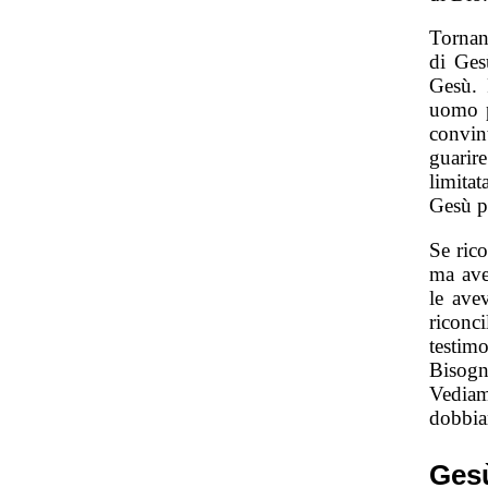
Tornan
di Ges
Gesù. 
uomo p
convin
guarir
limita
Gesù po
Se ric
ma ave
le ave
riconci
testim
Bisogn
Vediam
dobbia
Gesù