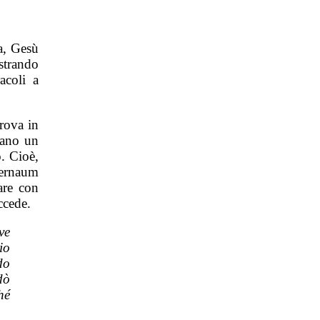
a, Gesù
strando
acoli a
rova in
dano un
. Cioè,
pernaum
are con
ccede.
ve
io
do
dò
hé