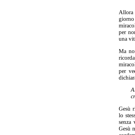
Allora
giorno
miracol
per non
una vit
Ma non
ricorda
miraco
per ve
dichiar
A
c
Gesù r
lo ste
senza 
Gesù n