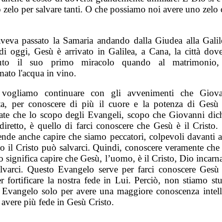
 zelo per salvare tanti. O che possiamo noi avere uno zelo
veva passato la Samaria andando dalla Giudea alla Galil
di oggi, Gesù è arrivato in Galilea, a Cana, la città dov
uto il suo primo miracolo quando al matrimonio,
mato l'acqua in vino.
 vogliamo continuare con gli avvenimenti che Giova
ta, per conoscere di più il cuore e la potenza di Gesù 
ate che lo scopo degli Evangeli, scopo che Giovanni dich
iretto, è quello di farci conoscere che Gesù è il Cristo.
nde anche capire che siamo peccatori, colpevoli davanti a
lo il Cristo può salvarci. Quindi, conoscere veramente che
to significa capire che Gesù, l’uomo, è il Cristo, Dio incarn
lvarci. Questo Evangelo serve per farci conoscere Gesù 
er fortificare la nostra fede in Lui. Perciò, non stiamo st
 Evangelo solo per avere una maggiore conoscenza intelle
 avere più fede in Gesù Cristo.