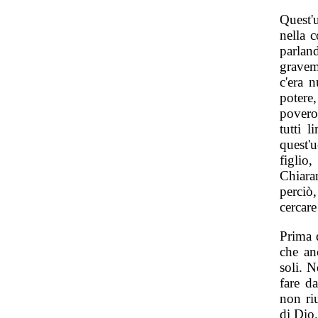
Quest'
nella 
parla
gravem
c'era n
potere
povero
tutti 
quest'
figlio
Chiara
perciò
cercar
Prima 
che an
soli. N
fare d
non ri
di Dio