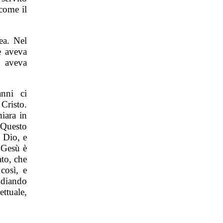
 come il
ea. Nel
e aveva
 aveva
nni ci
Cristo.
iara in
 Questo
 Dio, e
 Gesù è
ato, che
così, e
udiando
ttuale,