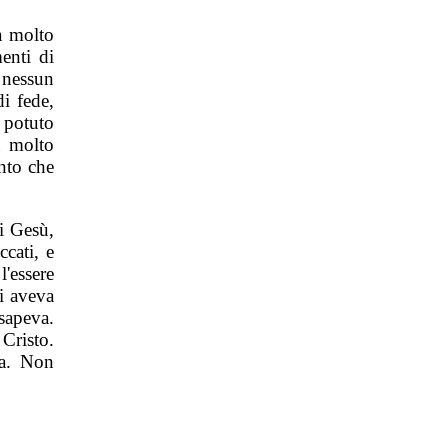
a molto
enti di
 nessun
i fede,
 potuto
a molto
nto che
i Gesù,
cati, e
'essere
ei aveva
sapeva.
Cristo.
va. Non