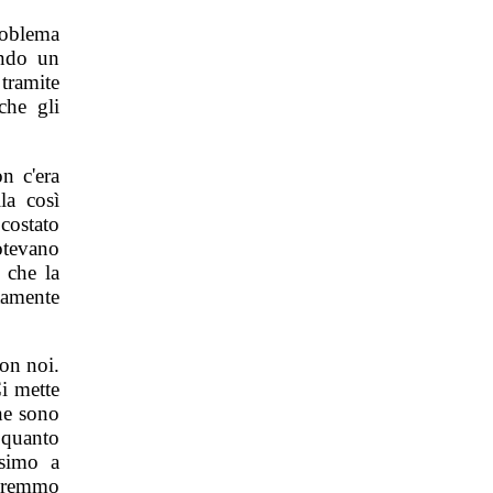
roblema
ando un
 tramite
che gli
n c'era
la così
ostato
otevano
 che la
tamente
on noi.
Ci mette
che sono
 quanto
ssimo a
Avremmo