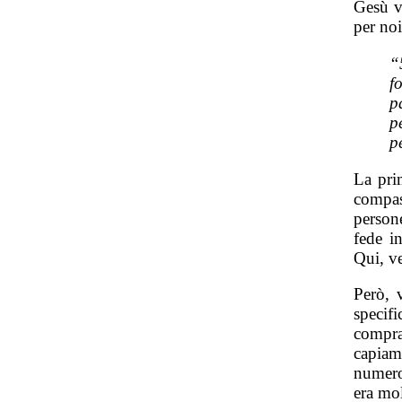
Gesù v
per noi
“
f
p
p
p
La pri
compas
person
fede i
Qui, ve
Però, 
speci
compra
capiam
numero
era mo