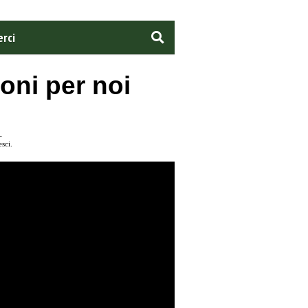
rci
ioni per noi
–
sci.