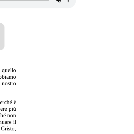
 quello
Abbiamo
 nostro
erché è
ere più
ché non
uare il
Cristo,