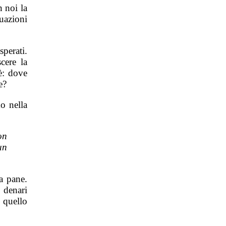
n noi la
tuazioni
perati.
cere la
è: dove
e?
o nella
on
un
a pane.
 denari
E quello