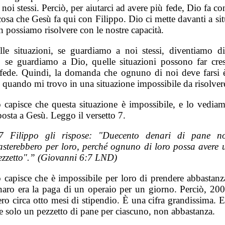
 noi stessi. Perciò, per aiutarci ad avere più fede, Dio fa co
cosa che Gesù fa qui con Filippo. Dio ci mette davanti a si
 possiamo risolvere con le nostre capacità.
lle situazioni, se guardiamo a noi stessi, diventiamo dis
, se guardiamo a Dio, quelle situazioni possono far cres
 fede. Quindi, la domanda che ognuno di noi deve farsi 
 quando mi trovo in una situazione impossibile da risolver
o capisce che questa situazione è impossibile, e lo vediam
posta a Gesù. Leggo il versetto 7.
7 Filippo gli rispose: "Duecento denari di pane n
asterebbero per loro, perché ognuno di loro possa avere 
ezzetto".” (Giovanni 6:7 LND)
o capisce che è impossibile per loro di prendere abbastanz
aro era la paga di un operaio per un giorno. Perciò, 200
ro circa otto mesi di stipendio. È una cifra grandissima. 
e solo un pezzetto di pane per ciascuno, non abbastanza.