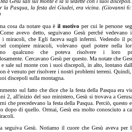
 Ma Gesù salì sul monte e là si sedette con i suoi discepoli.
r la Pasqua, la festa dei Giudei, era vicina. (Giovanni 6:
)
ma cosa da notare qua è
il motivo
per cui le persone se
Come avevo detto, seguivano Gesù perché vedevano i
 i miracoli, che Egli faceva sugli infermi. Vedendo il po
el compiere miracoli, volevano quel potere nella lor
ano qualcuno che poteva risolvere i loro pr
losamente. Cercavano Gesù per questo. Ma notate che Gesù
a e sale sul monte con i suoi discepoli, in alto, lontano dall
n è venuto per risolvere i nostri problemi terreni. Quindi, s
uoi discepoli sulla montagna.
mento sul fatto che dice che la festa della Pasqua era vic
ni 2, all'inizio del suo ministero, Gesù si trovava a Geru
rni che precedevano la festa della Pasqua. Perciò, questo e
o dopo di quello. Ormai, Gesù era molto conosciuto a ca
racoli.
la seguiva Gesù. Notiamo il cuore che Gesù aveva per la