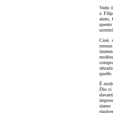
Vedo i
a Fili
aiuto, 
questo
uomini
Cioè, 
nessun
immen
moltis
compra
situaz
quello 
È molt
Dio ci 
davanti
imposs
siamo 
risolv