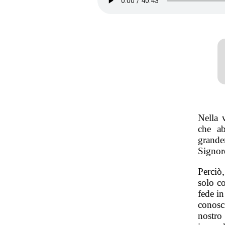
Nella 
che ab
grande
Signor
Perciò
solo c
fede i
conosc
nostro