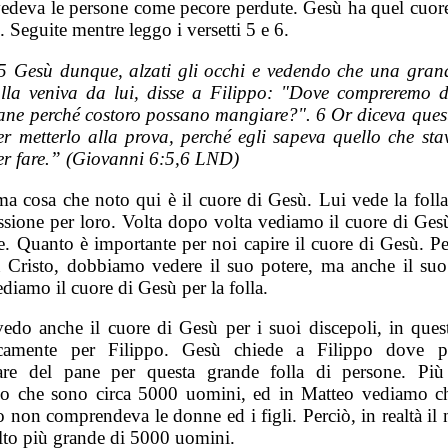
edeva le persone come pecore perdute. Gesù ha quel cuor
. Seguite mentre leggo i versetti 5 e 6.
5 Gesù dunque, alzati gli occhi e vedendo che una gran
olla veniva da lui, disse a Filippo: "Dove compreremo d
ane perché costoro possano mangiare?". 6 Or diceva ques
er metterlo alla prova, perché egli sapeva quello che sta
er fare.” (Giovanni 6:5,6 LND)
ma cosa che noto qui è il cuore di Gesù. Lui vede la folla
sione per loro. Volta dopo volta vediamo il cuore di Gesù
e. Quanto è importante per noi capire il cuore di Gesù. Pe
n Cristo, dobbiamo vedere il suo potere, ma anche il suo
diamo il cuore di Gesù per la folla.
vedo anche il cuore di Gesù per i suoi discepoli, in ques
ficamente per Filippo. Gesù chiede a Filippo dove p
re del pane per questa grande folla di persone. Più
o che sono circa 5000 uomini, ed in Matteo vediamo c
 non comprendeva le donne ed i figli. Perciò, in realtà il
lto più grande di 5000 uomini.