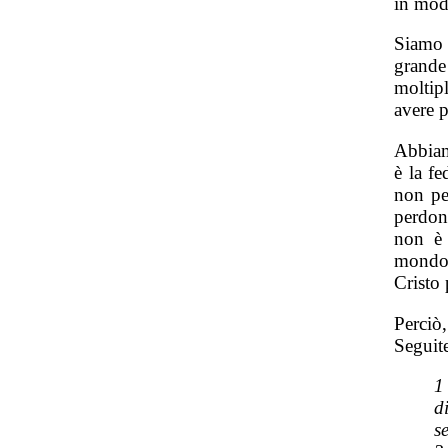
in modo
Siamo a
grand
moltip
avere p
Abbiam
è la fe
non per
perdon
non è 
mondo p
Cristo 
Perciò
Seguit
1
d
s