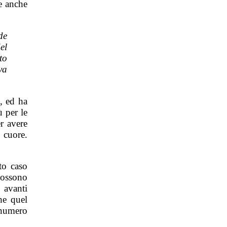
e anche
de
el
to
va
, ed ha
 per le
r avere
 cuore.
to caso
ossono
 avanti
he quel
 numero