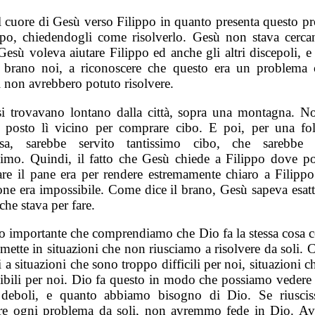
l cuore di Gesù verso Filippo in quanto presenta questo p
ppo, chiedendogli come risolverlo. Gesù non stava cerc
Gesù voleva aiutare Filippo ed anche gli altri discepoli, e
 brano noi, a riconoscere che questo era un problema 
 non avrebbero potuto risolvere.
si trovavano lontano dalla città, sopra una montagna. No
 posto lì vicino per comprare cibo. E poi, per una fol
sa, sarebbe servito tantissimo cibo, che sarebbe c
simo. Quindi, il fatto che Gesù chiede a Filippo dove p
re il pane era per rendere estremamente chiaro a Filippo
ione era impossibile. Come dice il brano, Gesù sapeva esat
che stava per fare.
o importante che comprendiamo che Dio fa la stessa cosa c
mette in situazioni che non riusciamo a risolvere da soli. 
 a situazioni che sono troppo difficili per noi, situazioni 
ibili per noi. Dio fa questo in modo che possiamo vedere
deboli, e quanto abbiamo bisogno di Dio. Se riusci
ere ogni problema da soli, non avremmo fede in Dio. 