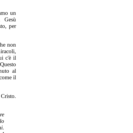
diamo un
i Gesù
to, per
che non
iracoli,
i c'è il
 Questo
nuto al
 come il
Cristo.
re
lo
i.