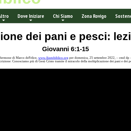
Altro
Dove Iniziare
Chi Siamo
Zona Rovigo
Sostene
ione dei pani e pesci: lez
Giovanni 6:1-15
Sermone di Marco deFelice,
www.Aiutobiblico.org
per domenica, 25 settembre 2022, – cmd dp 
crizione: Conosciamo più di Gesù Cristo tramite il miracolo della moltiplicazione dei pani e dei pe