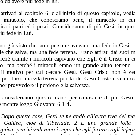
 da avere più fede in lui.
rrivati al capitolo 6, e all'inizio di questo capitolo, ve
e miracolo, che conosciamo bene, il miracolo in cu
lica i pani ed i pesci. Consideriamo di più Gesù in ques
iù fede in Lui.
o già visto che tante persone avevano una fede in Gesù 
de che salva, ma una fede terrena. Erano attirati dai suoi m
ché tramite i miracoli capivano che Egli è il Cristo in cu
o, ma perché i miracoli erano un grande aiuto terreno.
il motivo per cui cercare Gesù. Gesù Cristo non è ve
er darci una vita terrena più facile. Gesù Cristo è venuto
per provvedere il perdono e la salvezza.
, consideriamo questo brano per conoscere di più Gesù 
e mentre leggo Giovanni 6:1-4.
 Dopo queste cose, Gesù se ne andò all’altra riva del ma
i Galilea, cioè di Tiberiade. 2 E una grande folla 
eguiva, perché vedevano i segni che egli faceva sugli inferm