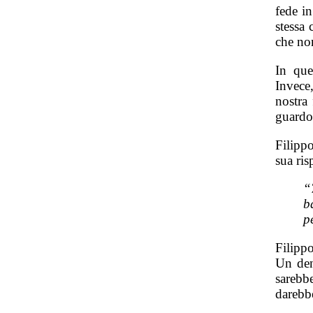
fede in
stessa 
che non
In que
Invece
nostra
guardo
Filipp
sua ris
“
b
p
Filipp
Un den
sarebbe
darebb