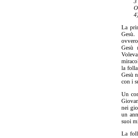
3
O
4
La pri
Gesù. 
ovvero
Gesù n
Volev
miraco
la foll
Gesù no
con i s
Un com
Giovan
nei gio
un ann
suoi mi
La fol