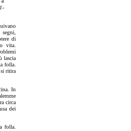
 4
1-
guivano
 segni,
tere di
o vita.
oblemi
 lascia
a folla.
i ritira
ina. In
salemme
ra circa
usa dei
 folla.