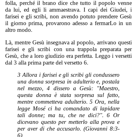
folla, perché il brano dice che tutto il popolo venne
da lui, ed egli li ammaestrava. I capi dei Giudei, i
farisei e gli scribi, non avendo potuto prendere Gesù
il giorno prima, provarono adesso a fermarLo in un
altro modo.
Là, mentre Gesù insegnava al popolo, arrivano questi
farisei e gli scribi con una trappola preparata per
Gesù, che a loro giudizio era perfetta. Leggo i versetti
dal 3 alla prima parte del versetto 6.
3 Allora i farisei e gli scribi gli condussero
una donna sorpresa in adulterio e, postala
nel mezzo, 4 dissero a Gesù: "Maestro,
questa donna è stata sorpresa sul fatto,
mentre commetteva adulterio. 5 Ora, nella
legge Mosé ci ha comandato di lapidare
tali donne; ma tu, che ne dici?". 6 Or
dicevano questo per metterlo alla prova e
per aver di che accusarlo. (Giovanni 8:3-
6)