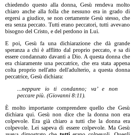
chiedendo questo alla donna, Gesù rendeva molto
chiaro anche alla folla che nessuno era in grado di
ergersi a giudice, se non certamente Gesù stesso, che
era senza peccato. Tutti erano peccatori, tutti avevano
bisogno del Cristo, e del perdono in Lui.
E poi, Gesù fa una dichiarazione che dà grande
speranza a chi è afflitto dal proprio peccato, e sa di
essere condannato davanti a Dio. A questa donna che
era chiaramente una peccatrice, che era stata appena
colta proprio nell'atto dell'adulterio, a questa donna
peccatrice, Gesù dichiara:
...neppure io ti condanno; va’ e non
peccare più. (Giovanni 8:11).
È molto importante comprendere quello che Gesù
dichiara qui. Gesù non dice che la donna non era
colpevole. Era già chiaro a tutti che la donna era
colpevole. Lei sapeva di essere colpevole. Ma Gesù
aveva dimostrato che
tutti
erano colpevoli. Quegli