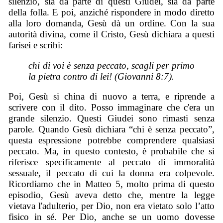
silenzio, sia da parte di questi Giudei, sia da parte
della folla. E poi, anziché rispondere in modo diretto
alla loro domanda, Gesù dà un ordine. Con la sua
autorità divina, come il Cristo, Gesù dichiara a questi
farisei e scribi:
chi di voi è senza peccato, scagli per primo
la pietra contro di lei! (Giovanni 8:7).
Poi, Gesù si china di nuovo a terra, e riprende a
scrivere con il dito. Posso immaginare che c'era un
grande silenzio. Questi Giudei sono rimasti senza
parole. Quando Gesù dichiara “chi è senza peccato”,
questa espressione potrebbe comprendere qualsiasi
peccato. Ma, in questo contesto, è probabile che si
riferisce specificamente al peccato di immoralità
sessuale, il peccato di cui la donna era colpevole.
Ricordiamo che in Matteo 5, molto prima di questo
episodio, Gesù aveva detto che, mentre la legge
vietava l'adulterio, per Dio, non era vietato solo l’atto
fisico in sé. Per Dio, anche se un uomo dovesse