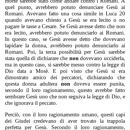
morte sarebbe stato come andare contro i Romani. A
quel punto, avrebbero potuto denunciare Gesù ai
Romani. Avevano fatto una cosa simile in Luca 20
quando avevano chiesto a Gesù se era lecito o no
pagare le tasse a Cesare. Se Gesù avesse detto che non
era lecito, avrebbero potuto denunciarlo ai Romani.
In questo caso, se Gesù avesse detto che dovevano
lapidare la donna, avrebbero potuto denunciarlo ai
Romani. Poi, la terza possibilità per Gesù sarebbe
stata quella di dichiarare che
non
dovevano ucciderla,
ma in questo caso, si sarebbe messo contro la legge di
Dio data a Mosè. E poi visto che Gesù si era
dimostrato amico dei peccatori, dichiarando che
questa donna adultera
non
doveva essere punita,
secondo il loro ragionamento, questo avrebbe fatto
sembrare Gesù uno che non seguiva la legge di Dio, e
che ignorava il peccato.
Perciò, con il loro ragionamento umano, questi capi
dei Giudei credevano di aver trovato la trappola
perfetta per Gesù. Secondo il loro ragionamento,