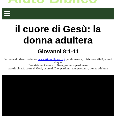
il cuore di Gesù: la
donna adultera
Giovanni 8:1-11
Sermone di Marco deFelice,
www.Aiutobiblico.org
per domenica, 5 febbraio 2023, – cmd
dmp –
Descrizione: il cuore di Gesù, pronto a perdonare
parole chiavi: cuore di Gesù, cuore di Dio, perdono, tutti peccatori, donna adultera