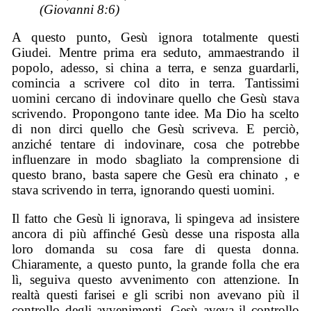
(Giovanni 8:6)
A questo punto, Gesù ignora totalmente questi
Giudei. Mentre prima era seduto, ammaestrando il
popolo, adesso, si china a terra, e senza guardarli,
comincia a scrivere col dito in terra. Tantissimi
uomini cercano di indovinare quello che Gesù stava
scrivendo. Propongono tante idee. Ma Dio ha scelto
di non dirci quello che Gesù scriveva. E perciò,
anziché tentare di indovinare, cosa che potrebbe
influenzare in modo sbagliato la comprensione di
questo brano, basta sapere che Gesù era chinato , e
stava scrivendo in terra, ignorando questi uomini.
Il fatto che Gesù li ignorava, li spingeva ad insistere
ancora di più affinché Gesù desse una risposta alla
loro domanda su cosa fare di questa donna.
Chiaramente, a questo punto, la grande folla che era
lì, seguiva questo avvenimento con attenzione. In
realtà questi farisei e gli scribi non avevano più il
controllo degli avvenimenti. Gesù aveva il controllo