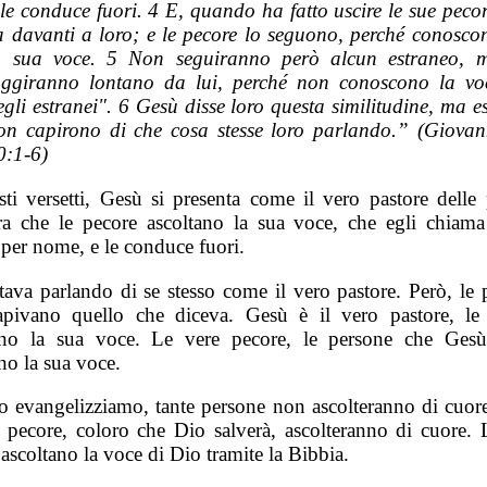
 le conduce fuori. 4 E, quando ha fatto uscire le sue pecor
a davanti a loro; e le pecore lo seguono, perché conosco
a sua voce. 5 Non seguiranno però alcun estraneo, 
uggiranno lontano da lui, perché non conoscono la vo
egli estranei". 6 Gesù disse loro questa similitudine, ma es
on capirono di che cosa stesse loro parlando.” (Giovan
0:1-6)
sti versetti, Gesù si presenta come il vero pastore delle 
ra che le pecore ascoltano la sua voce, che egli chiama
 per nome, e le conduce fuori.
tava parlando di se stesso come il vero pastore. Però, le 
pivano quello che diceva. Gesù è il vero pastore, le
ano la sua voce. Le vere pecore, le persone che Gesù
no la sua voce.
 evangelizziamo, tante persone non ascolteranno di cuore
e pecore, coloro che Dio salverà, ascolteranno di cuore. 
ascoltano la voce di Dio tramite la Bibbia.