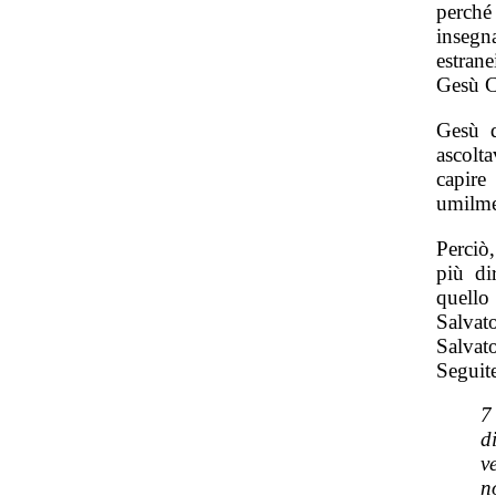
perché
insegn
estran
Gesù Cr
Gesù d
ascolt
capir
umilme
Perciò,
più di
quello
Salvat
Salvat
Seguite
7
d
v
n