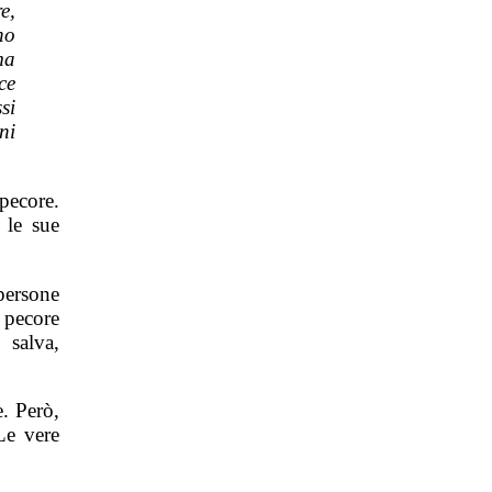
e,
no
ma
ce
si
ni
pecore.
 le sue
persone
 pecore
 salva,
. Però,
Le vere