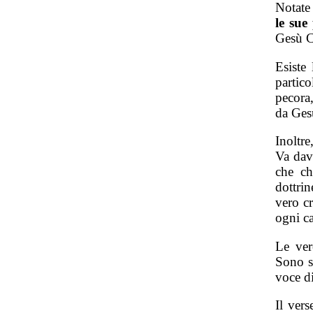
Notate 
le sue
Gesù C
Esiste
partic
pecora
da Ges
Inoltr
Va dava
che ch
dottri
vero c
ogni c
Le ver
Sono s
voce d
Il ver