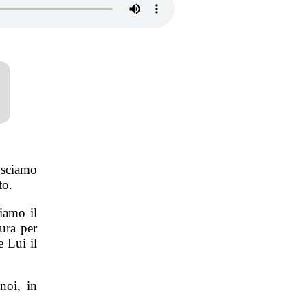
nosciamo
to.
iamo il
ura per
e Lui il
noi, in