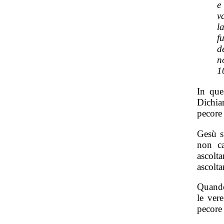
e
v
l
f
d
n
1
In que
Dichia
pecore
Gesù s
non ca
ascolt
ascolta
Quando
le ver
pecore 