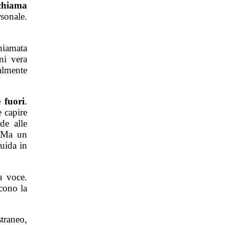
chiama
sonale.
hiamata
ni vera
almente
 fuori
.
e capire
de alle
. Ma un
uida in
a voce.
cono la
traneo,