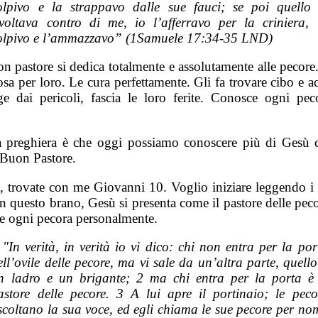
olpivo e la strappavo dalle sue fauci; se poi quello 
ivoltava contro di me, io l’afferravo per la criniera, 
olpivo e l’ammazzavo” (1Samuele 17:34-35 LND)
n pastore si dedica totalmente e assolutamente alle pecore.
sa per loro. Le cura perfettamente. Gli fa trovare cibo e a
ge dai pericoli, fascia le loro ferite. Conosce ogni pec
 preghiera è che oggi possiamo conoscere più di Gesù 
 Buon Pastore.
, trovate con me Giovanni 10. Voglio iniziare leggendo i v
In questo brano, Gesù si presenta come il pastore delle pec
e ogni pecora personalmente.
 "In verità, in verità io vi dico: chi non entra per la por
ell’ovile delle pecore, ma vi sale da un’altra parte, quello
n ladro e un brigante; 2 ma chi entra per la porta è 
astore delle pecore. 3 A lui apre il portinaio; le peco
scoltano la sua voce, ed egli chiama le sue pecore per no