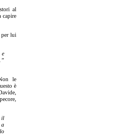
tori al
a capire
per lui
 e
.”
Non le
Questo è
Davide,
 pecore,
il
 a
lo