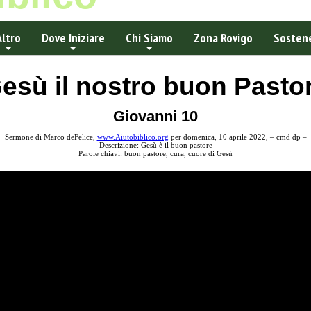
Altro
Dove Iniziare
Chi Siamo
Zona Rovigo
Sostene
esù il nostro buon Pasto
Giovanni 10
Sermone di Marco deFelice,
www.Aiutobiblico.org
per domenica, 10 aprile 2022, – cmd dp –
Descrizione: Gesù è il buon pastore
Parole chiavi: buon pastore, cura, cuore di Gesù