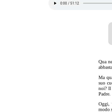
Qua nel
abbasta
Ma qua
suo cu
noi? Il
Padre.
Oggi, 
modo s