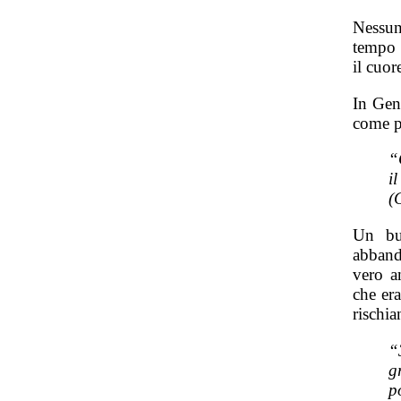
Nessun
tempo d
il cuor
In Gen
come p
“
i
(
Un bu
abbando
vero a
che era
rischia
“
g
p