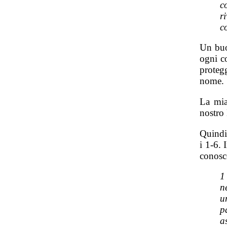
c
r
c
Un buo
ogni co
proteg
nome.
La mia
nostro
Quindi
i 1-6. 
conosc
1
n
u
p
a