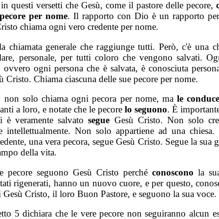
in questi versetti che Gesù, come il pastore delle pecore,
 pecore per nome
. Il rapporto con Dio è un rapporto per
risto chiama ogni vero credente per nome.
 la chiamata generale che raggiunge tutti. Però, c'è una c
olare, personale, per tutti coloro che vengono salvati. Og
, ovvero ogni persona che è salvata, è conosciuta person
ù Cristo. Chiama ciascuna delle sue pecore per nome.
e, non solo chiama ogni pecora per nome, ma
le conduce
nti a loro, e notate che le pecore
lo seguono
. È important
i è veramente salvato
segue
Gesù Cristo. Non solo cre
ne intellettualmente. Non solo appartiene ad una chiesa
redente, una vera pecora, segue Gesù Cristo. Segue la sua g
ampo della vita.
e pecore seguono Gesù Cristo perché
conoscono
la su
tati rigenerati, hanno un nuovo cuore, e per questo, conos
i Gesù Cristo, il loro Buon Pastore, e seguono la sua voce.
setto 5 dichiara che le vere pecore non seguiranno alcun es