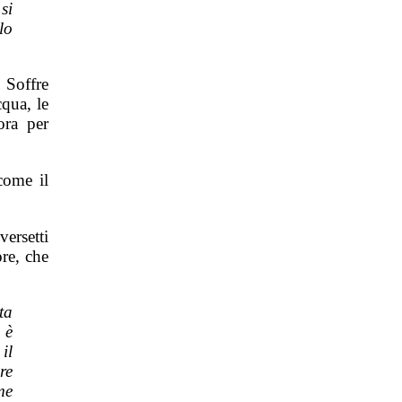
si
lo
 Soffre
cqua, le
ora per
come il
ersetti
ore, che
ta
 è
il
re
me