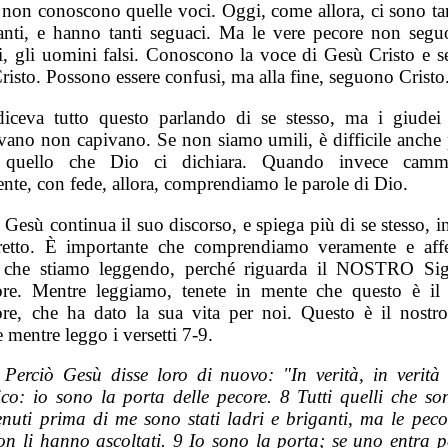
 non conoscono quelle voci. Oggi, come allora, ci sono tant
anti, e hanno tanti seguaci. Ma le vere pecore non segu
ei, gli uomini falsi. Conoscono la voce di Gesù Cristo e 
isto. Possono essere confusi, ma alla fine, seguono Cristo
iceva tutto questo parlando di se stesso, ma i giudei
avano non capivano. Se non siamo umili, è difficile anche 
e quello che Dio ci dichiara. Quando invece camm
nte, con fede, allora, comprendiamo le parole di Dio.
 Gesù continua il suo discorso, e spiega più di se stesso,
retto. È importante che comprendiamo veramente e aff
 che stiamo leggendo, perché riguarda il NOSTRO Si
ore. Mentre leggiamo, tenete in mente che questo è i
ore, che ha dato la sua vita per noi. Questo è il nostr
 mentre leggo i versetti 7-9.
 Perciò Gesù disse loro di nuovo: "In verità, in verità 
ico: io sono la porta delle pecore. 8 Tutti quelli che so
enuti prima di me sono stati ladri e briganti, ma le peco
on li hanno ascoltati. 9 Io sono la porta; se uno entra p