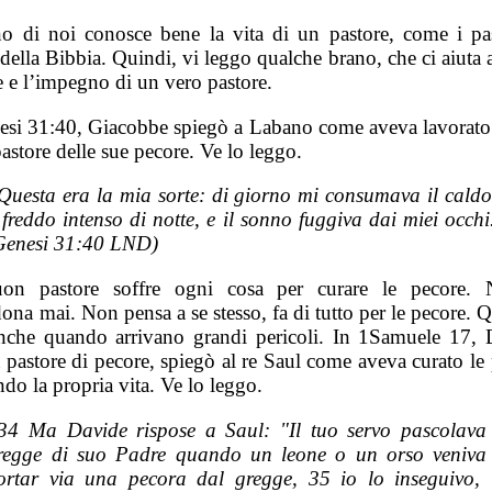
o di noi conosce bene la vita di un pastore, come i pas
ella Bibbia. Quindi, vi leggo qualche brano, che ci aiuta 
e e l’impegno di un vero pastore.
esi 31:40, Giacobbe spiegò a Labano come aveva lavorato 
astore delle sue pecore. Ve lo leggo.
Questa era la mia sorte: di giorno mi consumava il caldo
l freddo intenso di notte, e il sonno fuggiva dai miei occhi
Genesi 31:40 LND)
on pastore soffre ogni cosa per curare le pecore. 
na mai. Non pensa a se stesso, fa di tutto per le pecore. 
nche quando arrivano grandi pericoli. In 1Samuele 17, 
 pastore di pecore, spiegò al re Saul come aveva curato le
ndo la propria vita. Ve lo leggo.
34 Ma Davide rispose a Saul: "Il tuo servo pascolava 
regge di suo Padre quando un leone o un orso veniva
ortar via una pecora dal gregge, 35 io lo inseguivo, 