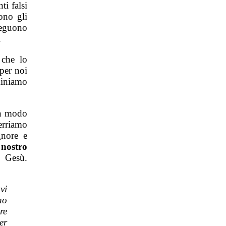
i falsi
ono gli
seguono
.
 che lo
per noi
iniamo
 in modo
erriamo
gnore e
l
nostro
o Gesù.
vi
no
re
er