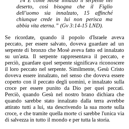
“14 E come Mosè innalzò il serpente nel
deserto, così bisogna che il Figlio
dell’uomo sia innalzato, 15 affinché
chiunque crede in lui non perisca ma
abbia vita eterna.” (Gv 3:14-15 LND).
Se ricordate, quando il popolo d'Israele aveva
peccato, per essere salvato, doveva guardare ad un
serpente di bronzo che Mosè aveva fatto ed innalzato
su un'asta. Il serpente rappresentava il peccato, e
perciò, guardare quel serpente significava riconoscere
il loro peccato nel serpente. Similmente, Gesù Cristo
doveva essere innalzato, nel senso che doveva essere
coperto con il peccato degli uomini, e innalzato sulla
croce per essere punito da Dio per quei peccati.
Perciò, quando Gesù nel nostro brano dichiara che
quando sarebbe stato innalzato dalla terra avrebbe
attirato tutti a lui, sta descrivendo la sua morte sulla
croce, e che tramite quella morte ci sarebbe l'unica via
di salvezza in tutto il mondo e per tutta la storia.