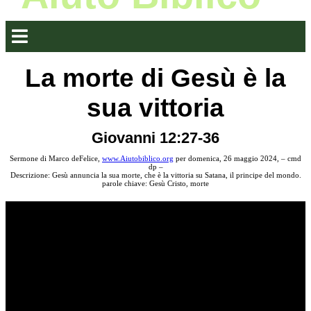
La morte di Gesù è la
sua vittoria
Giovanni 12:27-36
Sermone di Marco deFelice,
www.Aiutobiblico.org
per domenica, 26 maggio 2024, – cmd
dp –
Descrizione: Gesù annuncia la sua morte, che è la vittoria su Satana, il principe del mondo.
parole chiave: Gesù Cristo, morte