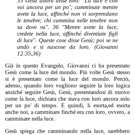
35 Gesù allora disse loro: "La luce è con
voi ancora per un po’; camminate mentre
avete la luce, affinché non vi sorprendano
le tenebre; chi cammina nelle tenebre non
sa dove va". 36 "Mentre avete la luce,
credete nella luce, affinché diventiate figli
di luce". Queste cose disse Gesù; poi se ne
andò e si nascose da loro. (Giovanni
12:35,36)
Già in questo Evangelo, Giovanni ci ha presentato
Gesù come la luce del mondo. Più volte Gesù stesso
si è presentato come la luce del mondo. Perciò,
adesso, quando loro vogliono seguire la loro logica
anziché seguire Gesù, Gesù, presentandosi di nuovo
come la luce, dichiara che stava con loro ancora solo
per un po' di tempo. E quindi, li esorta,ed esorta
anche noi, a camminare finché era con loro, ovvero, a
camminare nella luce.
Gesù spiega che camminando nella luce, sarebbero