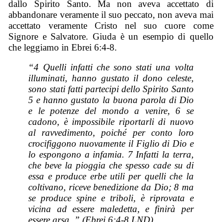
dallo Spirito Santo. Ma non aveva accettato di
abbandonare veramente il suo peccato, non aveva mai
accettato veramente Cristo nel suo cuore come
Signore e Salvatore. Giuda è un esempio di quello
che leggiamo in Ebrei 6:4-8.
“4 Quelli infatti che sono stati una volta
illuminati, hanno gustato il dono celeste,
sono stati fatti partecipi dello Spirito Santo
5 e hanno gustato la buona parola di Dio
e le potenze del mondo a venire, 6 se
cadono, è impossibile riportarli di nuovo
al ravvedimento, poiché per conto loro
crocifiggono nuovamente il Figlio di Dio e
lo espongono a infamia. 7 Infatti la terra,
che beve la pioggia che spesso cade su di
essa e produce erbe utili per quelli che la
coltivano, riceve benedizione da Dio; 8 ma
se produce spine e triboli, è riprovata e
vicina ad essere maledetta, e finirà per
essere arsa. ” (Ebrei 6:4-8 LND).