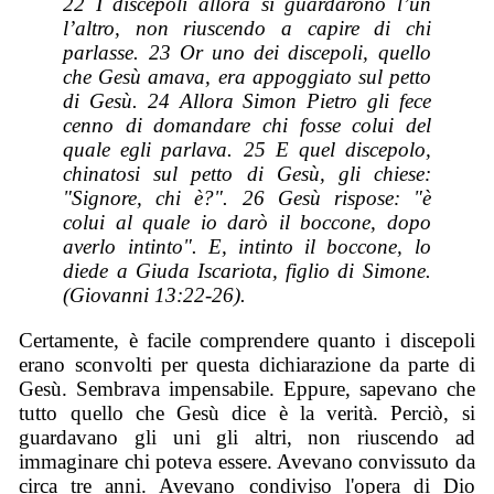
22 I discepoli allora si guardarono l’un
l’altro, non riuscendo a capire di chi
parlasse. 23 Or uno dei discepoli, quello
che Gesù amava, era appoggiato sul petto
di Gesù. 24 Allora Simon Pietro gli fece
cenno di domandare chi fosse colui del
quale egli parlava. 25 E quel discepolo,
chinatosi sul petto di Gesù, gli chiese:
"Signore, chi è?". 26 Gesù rispose: "è
colui al quale io darò il boccone, dopo
averlo intinto". E, intinto il boccone, lo
diede a Giuda Iscariota, figlio di Simone.
(Giovanni 13:22-26).
Certamente, è facile comprendere quanto i discepoli
erano sconvolti per questa dichiarazione da parte di
Gesù. Sembrava impensabile. Eppure, sapevano che
tutto quello che Gesù dice è la verità. Perciò, si
guardavano gli uni gli altri, non riuscendo ad
immaginare chi poteva essere. Avevano convissuto da
circa tre anni. Avevano condiviso l'opera di Dio