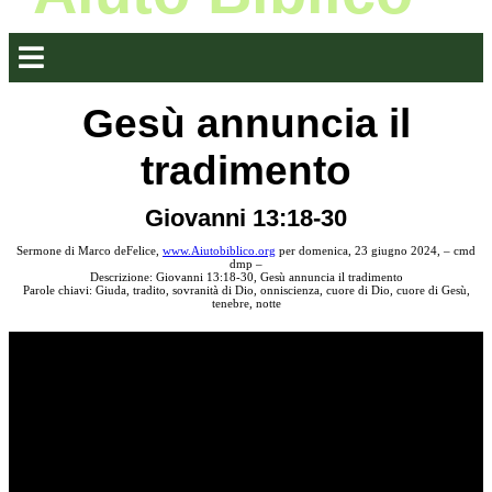
Gesù annuncia il
tradimento
Giovanni 13:18-30
Sermone di Marco deFelice,
www.Aiutobiblico.org
per domenica, 23 giugno 2024, – cmd
dmp –
Descrizione: Giovanni 13:18-30, Gesù annuncia il tradimento
Parole chiavi: Giuda, tradito, sovranità di Dio, onniscienza, cuore di Dio, cuore di Gesù,
tenebre, notte