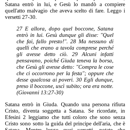
Satana entrò in lui, e Gesù lo mandò a compiere
quell'atto malvagio che aveva scelto di fare. Leggo i
versetti 27-30.
27 E allora, dopo quel boccone, Satana
entrò in lui. Gesù dunque gli disse: "Quel
che fai, fallo presto!". 28 Ma nessuno di
quelli che erano a tavola comprese perché
gli avesse detto ciò. 29 Alcuni infatti
pensavano, poiché Giuda teneva la borsa,
che Gesù gli avesse detto: "Compra le cose
che ci occorrono per la festa"; oppure che
desse qualcosa ai poveri. 30 Egli dunque,
preso il boccone, uscì subito; ora era notte.
(Giovanni 13:27-30)
Satana entrò in Giuda. Quando una persona rifiuta
Cristo, diventa soggetta a Satana. Se ricordate, in
Efesini 2 leggiamo che tutti coloro che sono senza
Cristo sono sotto la guida del principe dell'aria, che è
Satana. Mentre leggo quei versetti, notate che