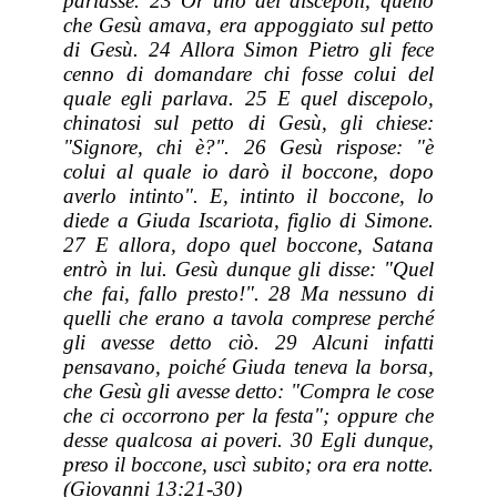
parlasse. 23 Or uno dei discepoli, quello
che Gesù amava, era appoggiato sul petto
di Gesù. 24 Allora Simon Pietro gli fece
cenno di domandare chi fosse colui del
quale egli parlava. 25 E quel discepolo,
chinatosi sul petto di Gesù, gli chiese:
"Signore, chi è?". 26 Gesù rispose: "è
colui al quale io darò il boccone, dopo
averlo intinto". E, intinto il boccone, lo
diede a Giuda Iscariota, figlio di Simone.
27 E allora, dopo quel boccone, Satana
entrò in lui. Gesù dunque gli disse: "Quel
che fai, fallo presto!". 28 Ma nessuno di
quelli che erano a tavola comprese perché
gli avesse detto ciò. 29 Alcuni infatti
pensavano, poiché Giuda teneva la borsa,
che Gesù gli avesse detto: "Compra le cose
che ci occorrono per la festa"; oppure che
desse qualcosa ai poveri. 30 Egli dunque,
preso il boccone, uscì subito; ora era notte.
(Giovanni 13:21-30)