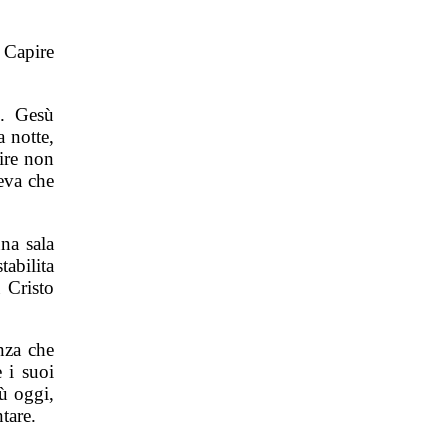
 Capire
e. Gesù
a notte,
bire non
peva che
na sala
tabilita
 Cristo
nza che
 i suoi
ù oggi,
tare.