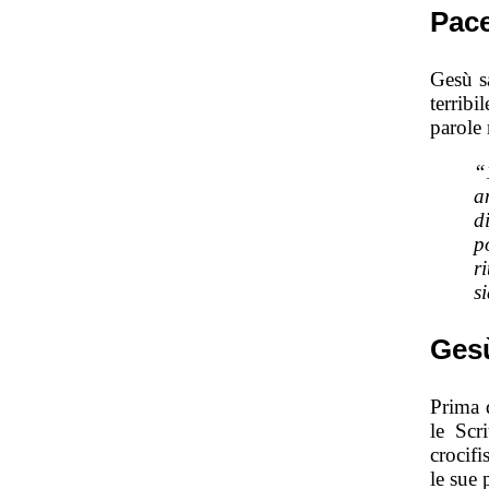
Pace
Gesù sa
terribi
parole
“
a
d
p
r
s
Gesù
Prima d
le Scr
crocif
le sue