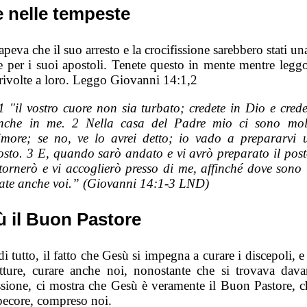
 nelle tempeste
peva che il suo arresto e la crocifissione sarebbero stati u
le per i suoi apostoli. Tenete questo in mente mentre legg
 rivolte a loro. Leggo Giovanni 14:1,2
1 "il vostro cuore non sia turbato; credete in Dio e crede
nche in me. 2 Nella casa del Padre mio ci sono mol
imore; se no, ve lo avrei detto; io vado a prepararvi 
osto. 3 E, quando sarò andato e vi avrò preparato il post
itornerò e vi accoglierò presso di me, affinché dove sono 
iate anche voi.” (Giovanni 14:1-3 LND)
 il Buon Pastore
i tutto, il fatto che Gesù si impegna a curare i discepoli, e
itture, curare anche noi, nonostante che si trovava davan
issione, ci mostra che Gesù è veramente il Buon Pastore, c
 pecore, compreso noi.