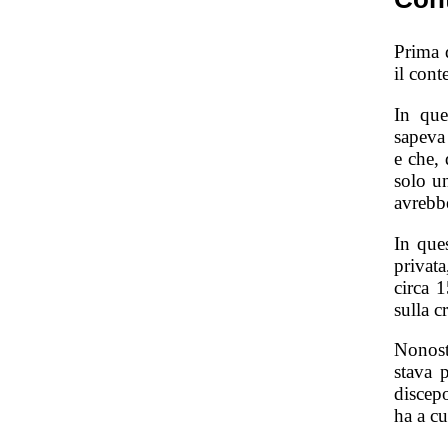
Prima 
il cont
In que
sapeva 
e che, 
solo un
avrebbe
In que
privata
circa 
sulla c
Nonost
stava 
discep
ha a cu