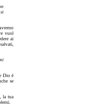
on
si
 Avremo
re vuol
edere ai
salvati,
ni
he Dio è
nche se
, la tua
blemi.