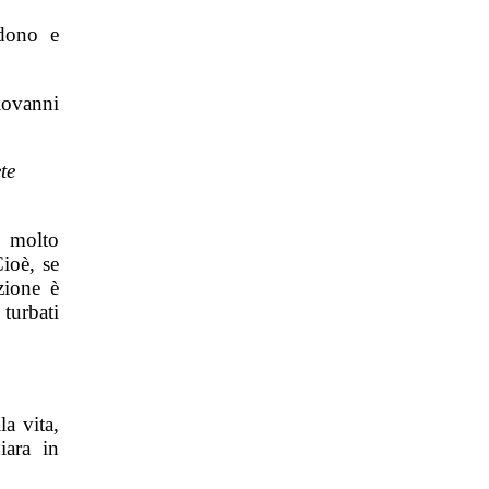
edono e
iovanni
te
e molto
Cioè, se
zione è
turbati
a vita,
iara in