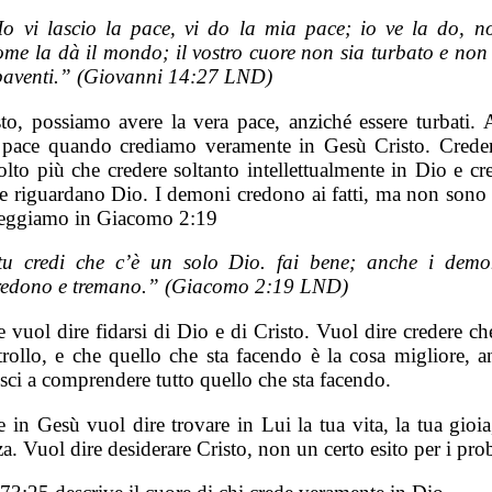
Io vi lascio la pace, vi do la mia pace; io ve la do, n
ome la dà il mondo; il vostro cuore non sia turbato e non 
paventi.” (Giovanni 14:27 LND)
sto, possiamo avere la vera pace, anziché essere turbati.
 pace quando crediamo veramente in Gesù Cristo. Crede
lto più che credere soltanto intellettualmente in Dio e cr
he riguardano Dio. I demoni credono ai fatti, ma non sono 
eggiamo in Giacomo 2:19
tu credi che c’è un solo Dio. fai bene; anche i demo
redono e tremano.” (Giacomo 2:19 LND)
 vuol dire fidarsi di Dio e di Cristo. Vuol dire credere c
trollo, e che quello che sta facendo è la cosa migliore, a
sci a comprendere tutto quello che sta facendo.
 in Gesù vuol dire trovare in Lui la tua vita, la tua gioia
a. Vuol dire desiderare Cristo, non un certo esito per i pro