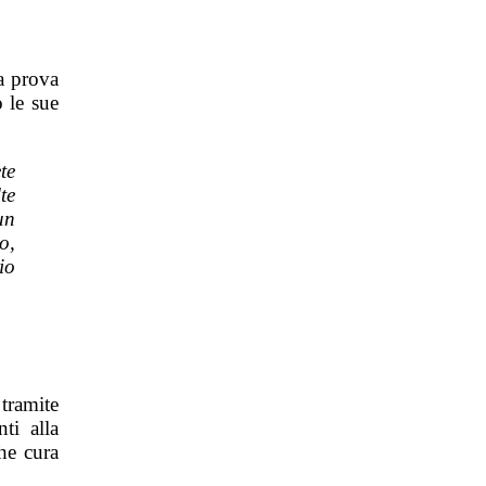
na prova
o le sue
te
te
un
o,
io
 tramite
ti alla
he cura