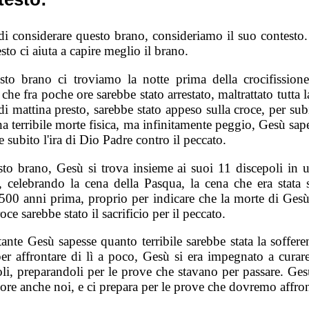
di considerare questo brano, consideriamo il suo contesto.
esto ci aiuta a capire meglio il brano.
sto brano ci troviamo la notte prima della crocifission
che fra poche ore sarebbe stato arrestato, maltrattato tutta l
di mattina presto, sarebbe stato appeso sulla croce, per su
a terribile morte fisica, ma infinitamente peggio, Gesù sa
 subito l'ira di Dio Padre contro il peccato.
sto brano, Gesù si trova insieme ai suoi 11 discepoli in u
, celebrando la cena della Pasqua, la cena che era stata s
1500 anni prima, proprio per indicare che la morte di Gesù
roce sarebbe stato il sacrificio per il peccato.
ante Gesù sapesse quanto terribile sarebbe stata la soffere
per affrontare di lì a poco, Gesù si era impegnato a curare
oli, preparandoli per le prove che stavano per passare. Ges
ore anche noi, e ci prepara per le prove che dovremo affron