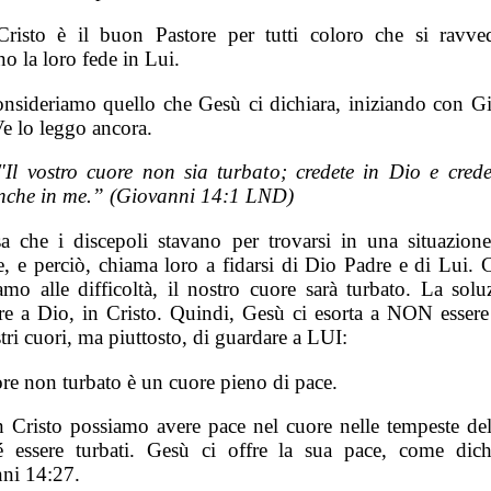
risto è il buon Pastore per tutti coloro che si ravv
o la loro fede in Lui.
onsideriamo quello che Gesù ci dichiara, iniziando con G
Ve lo leggo ancora.
"Il vostro cuore non sia turbato; credete in Dio e crede
nche in me.” (Giovanni 14:1 LND)
a che i discepoli stavano per trovarsi in una situazion
le, e perciò, chiama loro a fidarsi di Dio Padre e di Lui. 
amo alle difficoltà, il nostro cuore sarà turbato. La solu
re a Dio, in Cristo. Quindi, Gesù ci esorta a NON essere 
tri cuori, ma piuttosto, di guardare a LUI:
re non turbato è un cuore pieno di pace.
n Cristo possiamo avere pace nel cuore nelle tempeste dell
é essere turbati. Gesù ci offre la sua pace, come dich
ni 14:27.