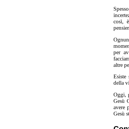
Spesso
incert
così, 
pensier
Ognuno
momenti
per av
faccia
altre p
Esiste
della v
Oggi, 
Gesù C
avere 
Gesù s
Con