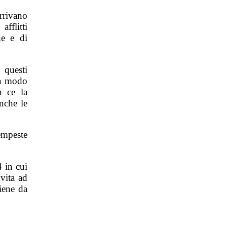
rrivano
fflitti
ne e di
 questi
 un modo
n ce la
nche le
empeste
 in cui
vita ad
iene da