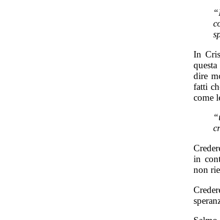
“
c
s
In Cri
questa
dire mo
fatti c
come l
“
c
Credere
in con
non rie
Credere
speranz