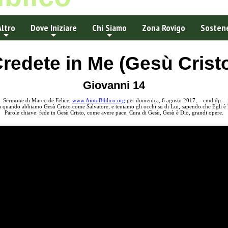
Altro
Dove Iniziare
Chi Siamo
Zona Rovigo
Sostene
redete in Me (Gesù Crist
Giovanni 14
Sermone di Marco de Felice,
www.AiutoBiblico.org
per domenica, 6 agosto 2017, – cmd dp –
a quando abbiamo Gesù Cristo come Salvatore, e teniamo gli occhi su di Lui, sapendo che Egli è Di
Parole chiave: fede in Gesù Cristo, come avere pace. Cura di Gesù, Gesù è Dio, grandi opere.