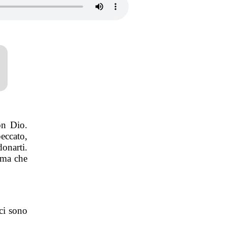
on Dio.
eccato,
onarti.
, ma che
ci sono