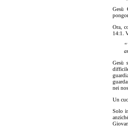
Gesù C
pongon
Ora, c
14:1. 
“
a
Gesù s
diffici
guardi
guarda
nei nos
Un cuo
Solo i
anzich
Giovan