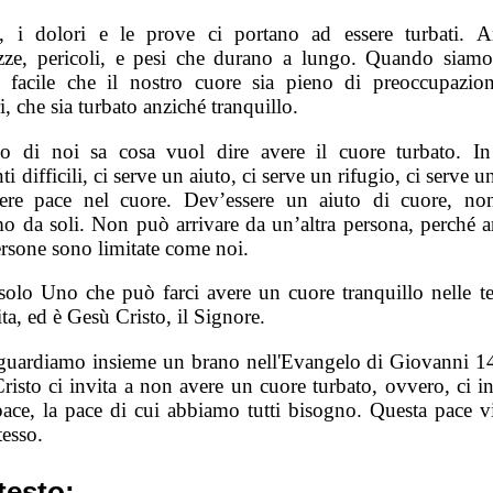
, i dolori e le prove ci portano ad essere turbati. A
ezze, pericoli, e pesi che durano a lungo. Quando siamo a
è facile che il nostro cuore sia pieno di preoccupazio
i, che sia turbato anziché tranquillo.
 di noi sa cosa vuol dire avere il cuore turbato. In
 difficili, ci serve un aiuto, ci serve un rifugio, ci serve
ere pace nel cuore. Dev’essere un aiuto di cuore, no
mo da soli. Non può arrivare da un’altra persona, perché a
ersone sono limitate come noi.
 solo Uno che può farci avere un cuore tranquillo nelle t
ita, ed è Gesù Cristo, il Signore.
guardiamo insieme un brano nell'Evangelo di Giovanni 14
risto ci invita a non avere un cuore turbato, ovvero, ci in
pace, la pace di cui abbiamo tutti bisogno. Questa pace v
tesso.
testo: