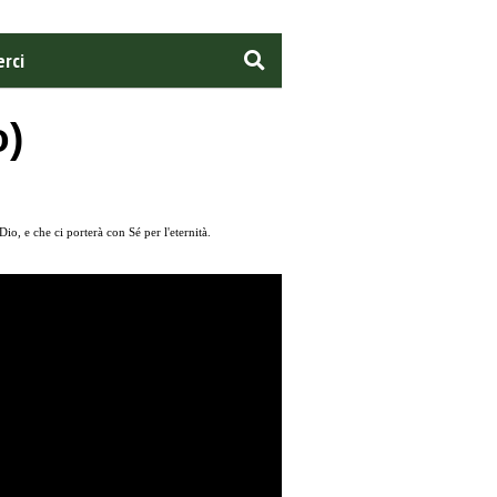
rci
o)
o, e che ci porterà con Sé per l'eternità.