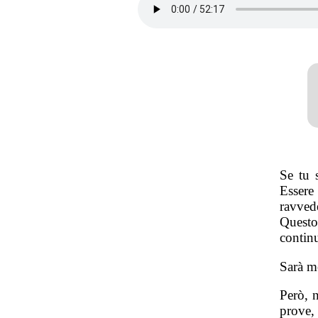
Se tu 
Essere
ravved
Questo 
contin
Sarà me
Però, 
prove, 