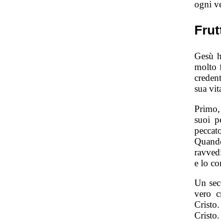
ogni v
Frut
Gesù h
molto f
credent
sua vit
Primo, 
suoi p
peccat
Quando
ravved
e lo co
Un seco
vero c
Cristo
Cristo