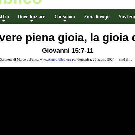
Altro
Dove Iniziare
Chi Siamo
Zona Rovigo
Sostene
re piena gioia, la gioia 
Giovanni 15:7-11
Sermone di Marco deFelice,
www.Aiutobiblico.org
per domenica, 25 agosto 2024, – cmd dmp –