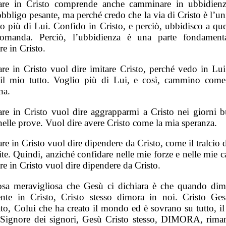
re in Cristo comprende anche camminare in ubbidien
bligo pesante, ma perché credo che la via di Cristo è l’un
io più di Lui. Confido in Cristo, e perciò, ubbidisco a que
omanda. Perciò, l’ubbidienza è una parte fondament
e in Cristo.
re in Cristo vuol dire imitare Cristo, perché vedo in Lui
 il mio tutto. Voglio più di Lui, e così, cammino come
na.
re in Cristo vuol dire aggrapparmi a Cristo nei giorni b
nelle prove. Vuol dire avere Cristo come la mia speranza.
e in Cristo vuol dire dipendere da Cristo, come il tralcio
ite. Quindi, anziché confidare nelle mie forze e nelle mie c
e in Cristo vuol dire dipendere da Cristo.
sa meravigliosa che Gesù ci dichiara è che quando di
nte in Cristo, Cristo stesso dimora in noi. Cristo Ge
ato, Colui che ha creato il mondo ed è sovrano su tutto, il
l Signore dei signori, Gesù Cristo stesso, DIMORA, rima