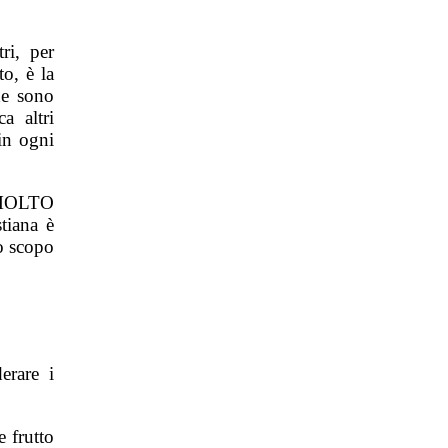
ri, per
to, è la
he sono
a altri
in ogni
à MOLTO
tiana è
o scopo
erare i
 frutto