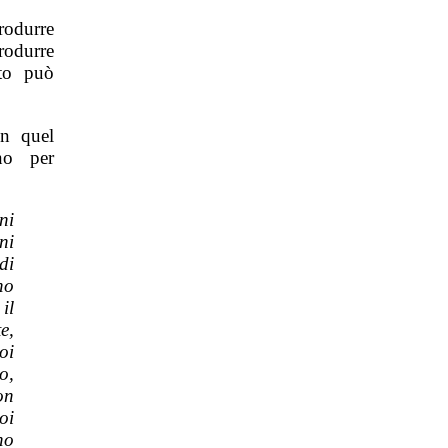
rodurre
rodurre
sto può
in quel
no per
ni
ni
di
ho
il
e,
oi
o,
on
oi
no