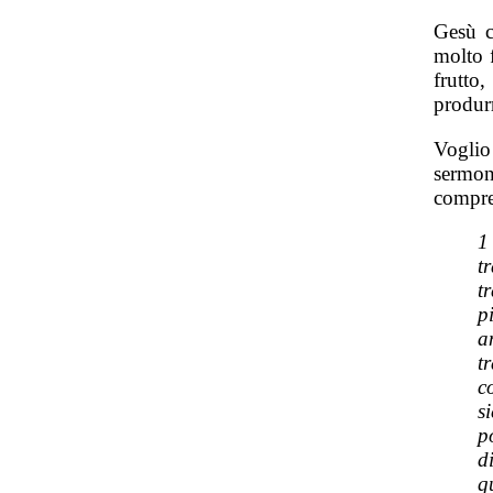
Gesù c
molto 
frutto
produrr
Voglio
sermo
compre
1
t
t
p
a
t
c
si
p
d
q