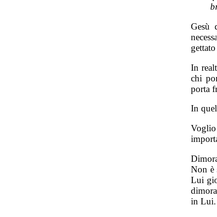
b
Gesù q
necessa
gettat
In real
chi po
porta f
In que
Voglio
importa
Dimora
Non è s
Lui gio
dimorar
in Lui.