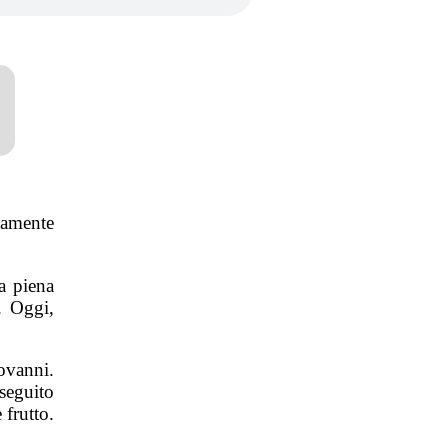
amente
a piena
e. Oggi,
ovanni.
seguito
frutto.