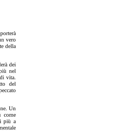
porterà
 un vero
te della
derà dei
più nel
i vita.
tto del
peccato
ione. Un
iù come
i più a
mentale