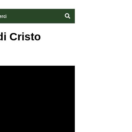
rci
di Cristo