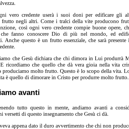
alvezza.
gni vero credente userà i suoi doni per edificare gli alt
 frutto negli altri. Come i tralci della vite producono frut
unzione, così ogni vero credente compie buone opere, c
 che fanno conoscere Dio di più nel mondo, ed edific
ti. Anche questo è un frutto essenziale, che sarà presente 
edente.
iamo che Gesù dichiara che chi dimora in Lui produrr
. E ricordiamo che quello che dà vera gioia nella vita cris
 produciamo molto frutto. Questo è lo scopo della vita. L
ita è quello di dimorare in Cristo per produrre molto frutto.
iamo avanti
enendo tutto questo in mente, andiamo avanti a consid
mi versetti di questo insegnamento che Gesù ci dà.
veva appena dato il duro avvertimento che chi non produce