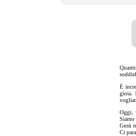
Quant
soddisf
È incr
gioia. 
voglia
Oggi, 
Siamo 
Gesù m
Ci para