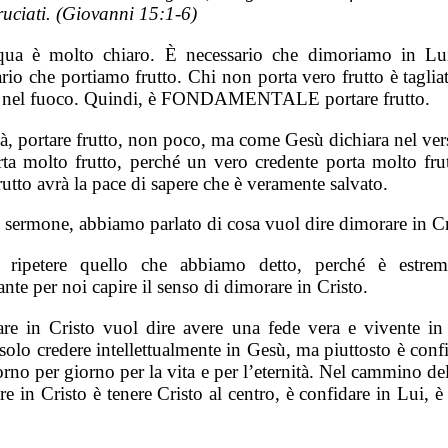
ruciati. (Giovanni 15:1-6)
ua è molto chiaro. È necessario che dimoriamo in Lu
rio che portiamo frutto. Chi non porta vero frutto è taglia
o nel fuoco. Quindi, è FONDAMENTALE portare frutto.
tà, portare frutto, non poco, ma come Gesù dichiara nel ver
rta molto frutto, perché un vero credente porta molto frut
rutto avrà la pace di sapere che è veramente salvato.
l sermone, abbiamo parlato di cosa vuol dire dimorare in Cr
 ripetere quello che abbiamo detto, perché è estre
nte per noi capire il senso di dimorare in Cristo.
re in Cristo vuol dire avere una fede vera e vivente in 
olo credere intellettualmente in Gesù, ma piuttosto è conf
rno per giorno per la vita e per l’eternità. Nel cammino del
e in Cristo è tenere Cristo al centro, è confidare in Lui, è