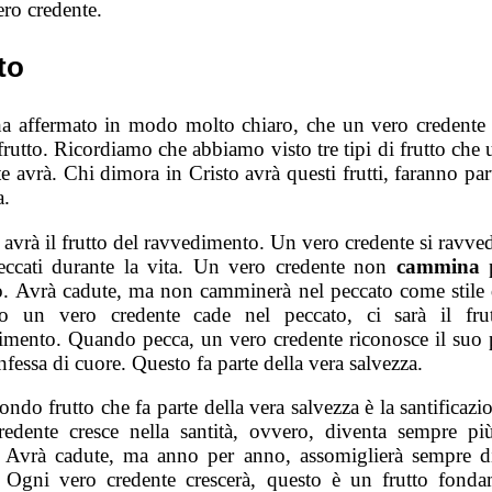
ero credente.
to
a affermato in modo molto chiaro, che un vero credente 
rutto. Ricordiamo che abbiamo visto tre tipi di frutto che
e avrà. Chi dimora in Cristo avrà questi frutti, faranno par
a.
avrà il frutto del ravvedimento. Un vero credente si ravve
eccati durante la vita. Un vero credente non
cammina
o. Avrà cadute, ma non camminerà nel peccato come stile d
 un vero credente cade nel peccato, ci sarà il fru
imento. Quando pecca, un vero credente riconosce il suo 
nfessa di cuore. Questo fa parte della vera salvezza.
ndo frutto che fa parte della vera salvezza è la santificaz
redente cresce nella santità, ovvero, diventa sempre p
. Avrà cadute, ma anno per anno, assomiglierà sempre d
. Ogni vero credente crescerà, questo è un frutto fonda