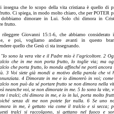
i insegna che lo scopo della vita cristiana è quello di p
frutto. Ci spiega, in modo molto chiaro, che per POTER p
, dobbiamo dimorare in Lui. Solo chi dimora in Cri
e frutto.
 rileggere Giovanni 15:1-6, che abbiamo considerato 
ne, e poi, vogliamo andare avanti in questo bra
ndere quello che Gesù ci sta insegnando.
 "Io sono la vera vite e il Padre mio è l’agricoltore. 2 Og
ralcio che in me non porta frutto, lo toglie via; ma og
ralcio
che porta frutto, lo monda affinché ne porti
ancora
iù. 3 Voi siete già mondi a motivo della parola che vi 
nnunziata. 4 Dimorate in me e io
dimorerò
in voi; come 
ralcio non può da sé portare frutto se non dimora nella vit
osì neanche voi, se non dimorate in me. 5 Io sono la vite, v
ete
i tralci; chi dimora in me, e io in lui, porta molto frutt
oiché senza di me non potete far nulla. 6 Se uno n
imora in me, è gettato via come il tralcio e si secca; p
uesti tralci
si raccolgono, si gettano nel fuoco e so