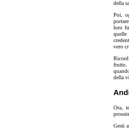
della s
Poi, o
portare
loro f
quelle
creden
vero cr
Ricord
frutto
quando
della v
And
Ora, t
prossi
Gesù a