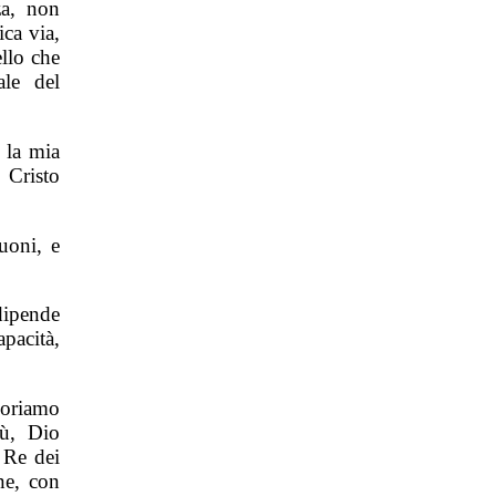
za, non
ica via,
llo che
ale del
 la mia
 Cristo
uoni, e
 dipende
apacità,
moriamo
sù, Dio
 Re dei
ne, con