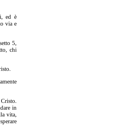
i, ed è
to via e
setto 5,
to, chi
isto.
mamente
Cristo.
idare in
la vita,
 sperare