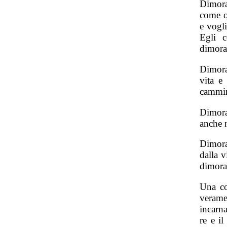
Dimora
come ob
e vogl
Egli c
dimorar
Dimora
vita e
cammi
Dimora
anche 
Dimorar
dalla v
dimorar
Una co
verame
incarn
re e i