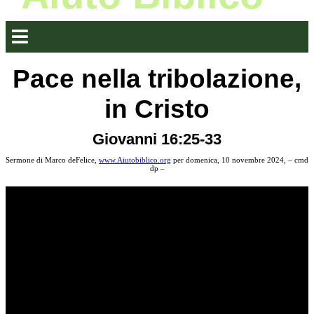
Pace nella tribolazione,
in Cristo
Giovanni 16:25-33
Sermone di Marco deFelice,
www.Aiutobiblico.org
per domenica, 10 novembre 2024, – cmd
dp –