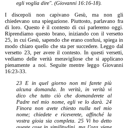
egli voglia dire". (Giovanni 16:16-18).
I discepoli non capivano Gesù, ma non gli
chiedevano una spiegazione. Piuttosto, parlavano fra
di loro. Questo è il contesto di cui parleremo oggi.
Riprendiamo questo brano, iniziando con il versetto
25, in cui Gesù, sapendo che erano confusi, spiega in
modo chiaro quello che sta per succedere. Leggo dal
versetto 23, per avere il contesto. In questi versetti,
vediamo delle verità meravigliose che si applicano
pienamente a noi. Seguite mentre leggo Giovanni
16:23-33.
23 E in quel giorno non mi farete
più
alcuna domanda. In verità, in verità vi
dico che tutto ciò che domanderete al
Padre nel mio nome, egli ve
lo
darà. 24
Finora non avete chiesto nulla nel mio
nome; chiedete e riceverete, affinché la
vostra gioia sia completa. 25 Vi ho detto
queste cose in similitudini, ma l’ora viene