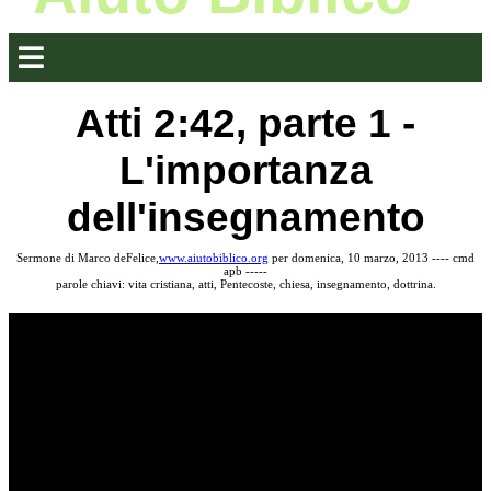
Atti 2:42, parte 1 -
L'importanza
dell'insegnamento
Sermone di Marco deFelice,
www.aiutobiblico.org
per domenica, 10 marzo, 2013 ---- cmd
apb -----
parole chiavi: vita cristiana, atti, Pentecoste, chiesa, insegnamento, dottrina.