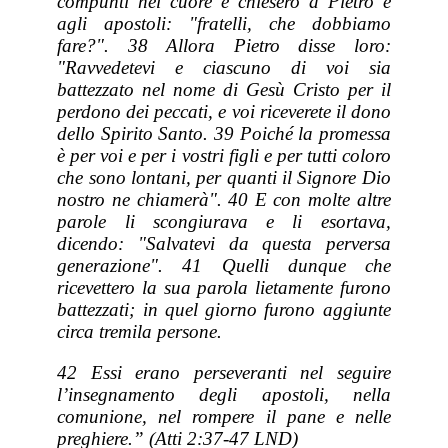
compunti nel cuore e chiesero a Pietro e
agli apostoli: "fratelli, che dobbiamo
fare?". 38 Allora Pietro disse loro:
"Ravvedetevi e ciascuno di voi sia
battezzato nel nome di Gesù Cristo per il
perdono dei peccati, e voi riceverete il dono
dello Spirito Santo. 39 Poiché la promessa
è per voi e per i vostri figli e per tutti coloro
che sono lontani, per quanti il Signore Dio
nostro ne chiamerà". 40 E con molte altre
parole li scongiurava e li esortava,
dicendo: "Salvatevi da questa perversa
generazione". 41 Quelli dunque che
ricevettero la sua parola lietamente furono
battezzati; in quel giorno furono aggiunte
circa tremila persone.
42 Essi erano perseveranti nel seguire
l’insegnamento degli apostoli, nella
comunione, nel rompere il pane e nelle
preghiere.” (Atti 2:37-47 LND)