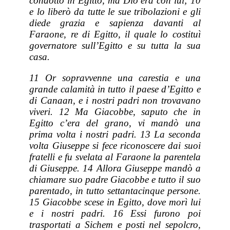
condotto in Egitto, ma Dio era con lui; 10
e lo liberò da tutte le sue tribolazioni e gli
diede grazia e sapienza davanti al
Faraone, re di Egitto, il quale lo costituì
governatore sull’Egitto e su tutta la sua
casa.
11 Or sopravvenne una carestia e una
grande calamità in tutto il paese d’Egitto e
di Canaan, e i nostri padri non trovavano
viveri. 12 Ma Giacobbe, saputo che in
Egitto c’era del grano, vi mandò una
prima volta i nostri padri. 13 La seconda
volta Giuseppe si fece riconoscere dai suoi
fratelli e fu svelata al Faraone la parentela
di Giuseppe. 14 Allora Giuseppe mandò a
chiamare suo padre Giacobbe e tutto il suo
parentado, in tutto settantacinque persone.
15 Giacobbe scese in Egitto, dove morì lui
e i nostri padri. 16 Essi furono poi
trasportati a Sichem e posti nel sepolcro,