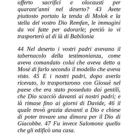
offerto sacrifici e olocausti per
quarant’anni nel deserto? 43 Avete
piuttosto portato la tenda di Molok e la
stella del vostro Dio Remfan, le immagini
da voi fatte per adorarle; perciò io vi
trasporterò al di là di Babilonia
44 Nel deserto i vostri padri avevano il
tabernacolo della testimonianza, come
aveva comandato colui che aveva detto a
Mosé di farlo secondo il modello che aveva
visto. 45 E i nostri padri, dopo averlo
ricevuto, lo trasportarono con Giosuè nel
paese che era stato posseduto dai gentili,
che Dio scacciò davanti ai nostri padri; e
là rimase fino ai giorni di Davide, 46 il
quale trovò grazia davanti a Dio e chiese
di poter trovare una dimora per il Dio di
Giacobbe. 47 Fu invece Salomone quello
che gli edificò una casa.