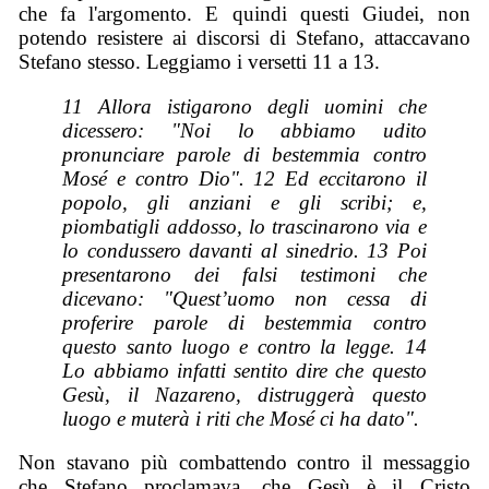
che fa l'argomento. E quindi questi Giudei, non
potendo resistere ai discorsi di Stefano, attaccavano
Stefano stesso. Leggiamo i versetti 11 a 13.
11 Allora istigarono degli uomini che
dicessero: "Noi lo abbiamo udito
pronunciare parole di bestemmia contro
Mosé e contro Dio". 12 Ed eccitarono il
popolo, gli anziani e gli scribi; e,
piombatigli addosso, lo trascinarono via e
lo condussero davanti al sinedrio. 13 Poi
presentarono dei falsi testimoni che
dicevano: "Quest’uomo non cessa di
proferire parole di bestemmia contro
questo santo luogo e contro la legge. 14
Lo abbiamo infatti sentito dire che questo
Gesù, il Nazareno, distruggerà questo
luogo e muterà i riti che Mosé ci ha dato".
Non stavano più combattendo contro il messaggio
che Stefano proclamava, che Gesù è il Cristo