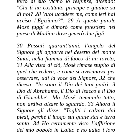
torto al suo vicino lo respinse, dicendo:
"Chi ti ha costituito principe e giudice su
di noi? 28 Vuoi uccidere me, come ieri hai
ucciso l’Egiziano?". 29 A queste parole
Mosé fuggì e dimorò come forestiero nel
paese di Madian dove generò due figli.
30 Passati quarant’anni, l’angelo del
Signore gli apparve nel deserto del monte
Sinai, nella fiamma di fuoco di un roveto,
31 Alla vista di ciò, Mosé rimase stupito di
quel che vedeva, e come si avvicinava per
osservare, udì la voce del Signore, 32 che
diceva: "Io sono il Dio dei tuoi padri, il
Dio di Abrahamo, il Dio di Isacco e il Dio
di Giacobbe". Ma Mosé, tremando tutto,
non ardiva alzare lo sguardo. 33 Allora il
Signore gli disse: "Togliti i calzari dai
piedi, perché il luogo sul quale stai è terra
santa. 34 Ho certamente visto l’afflizione
del mio popolo in Egitto e ho udito i loro