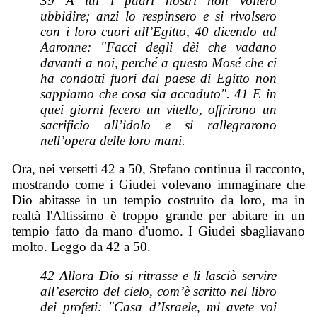
39 A lui i padri nostri non vollero
ubbidire; anzi lo respinsero e si rivolsero
con i loro cuori all’Egitto, 40 dicendo ad
Aaronne: "Facci degli dèi che vadano
davanti a noi, perché a questo Mosé che ci
ha condotti fuori dal paese di Egitto non
sappiamo che cosa sia accaduto". 41 E in
quei giorni fecero un vitello, offrirono un
sacrificio all’idolo e si rallegrarono
nell’opera delle loro mani.
Ora, nei versetti 42 a 50, Stefano continua il racconto,
mostrando come i Giudei volevano immaginare che
Dio abitasse in un tempio costruito da loro, ma in
realtà l'Altissimo è troppo grande per abitare in un
tempio fatto da mano d'uomo. I Giudei sbagliavano
molto. Leggo da 42 a 50.
42 Allora Dio si ritrasse e li lasciò servire
all’esercito del cielo, com’è scritto nel libro
dei profeti: "Casa d’Israele, mi avete voi