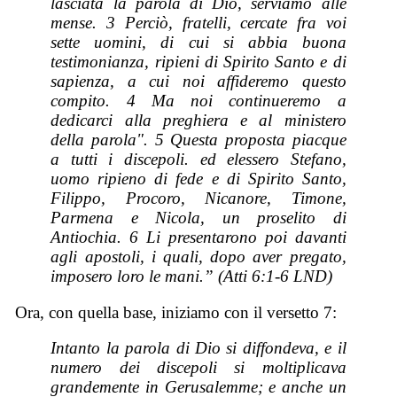
lasciata la parola di Dio, serviamo alle
mense. 3 Perciò, fratelli, cercate fra voi
sette uomini, di cui si abbia buona
testimonianza, ripieni di Spirito Santo e di
sapienza, a cui noi affideremo questo
compito. 4 Ma noi continueremo a
dedicarci alla preghiera e al ministero
della parola". 5 Questa proposta piacque
a tutti i discepoli. ed elessero Stefano,
uomo ripieno di fede e di Spirito Santo,
Filippo, Procoro, Nicanore, Timone,
Parmena e Nicola, un proselito di
Antiochia. 6 Li presentarono poi davanti
agli apostoli, i quali, dopo aver pregato,
imposero loro le mani.” (Atti 6:1-6 LND)
Ora, con quella base, iniziamo con il versetto 7:
Intanto la parola di Dio si diffondeva, e il
numero dei discepoli si moltiplicava
grandemente in Gerusalemme; e anche un