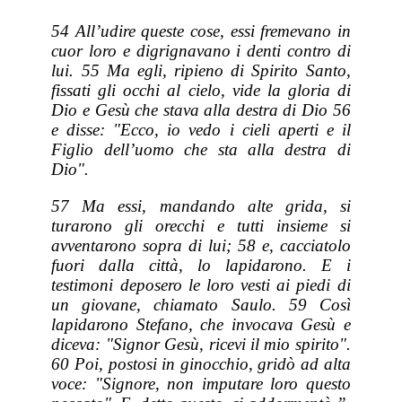
54 All’udire queste cose, essi fremevano in
cuor loro e digrignavano i denti contro di
lui. 55 Ma egli, ripieno di Spirito Santo,
fissati gli occhi al cielo, vide la gloria di
Dio e Gesù che stava alla destra di Dio 56
e disse: "Ecco, io vedo i cieli aperti e il
Figlio dell’uomo che sta alla destra di
Dio".
57 Ma essi, mandando alte grida, si
turarono gli orecchi e tutti insieme si
avventarono sopra di lui; 58 e, cacciatolo
fuori dalla città, lo lapidarono. E i
testimoni deposero le loro vesti ai piedi di
un giovane, chiamato Saulo. 59 Così
lapidarono Stefano, che invocava Gesù e
diceva: "Signor Gesù, ricevi il mio spirito".
60 Poi, postosi in ginocchio, gridò ad alta
voce: "Signore, non imputare loro questo