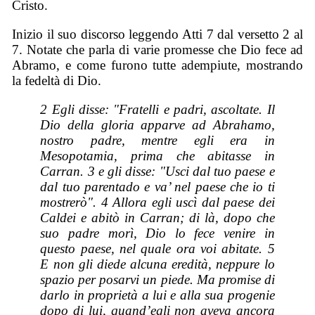
Cristo.
Inizio il suo discorso leggendo Atti 7 dal versetto 2 al
7. Notate che parla di varie promesse che Dio fece ad
Abramo, e come furono tutte adempiute, mostrando
la fedeltà di Dio.
2 Egli disse: "Fratelli e padri, ascoltate. Il
Dio della gloria apparve ad Abrahamo,
nostro padre, mentre egli era in
Mesopotamia, prima che abitasse in
Carran. 3 e gli disse: "Usci dal tuo paese e
dal tuo parentado e va’ nel paese che io ti
mostrerò". 4 Allora egli uscì dal paese dei
Caldei e abitò in Carran; di là, dopo che
suo padre morì, Dio lo fece venire in
questo paese, nel quale ora voi abitate. 5
E non gli diede alcuna eredità, neppure lo
spazio per posarvi un piede. Ma promise di
darlo in proprietà a lui e alla sua progenie
dopo di lui, quand’egli non aveva ancora