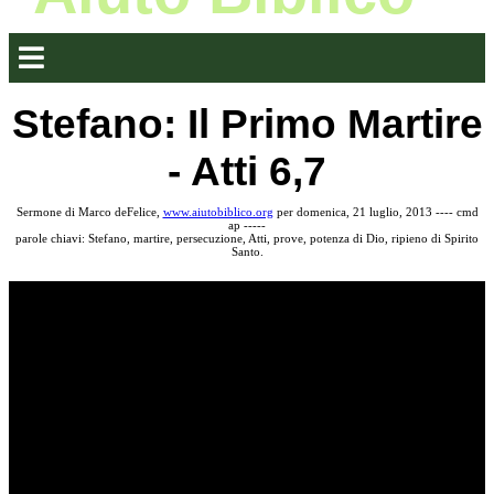
Stefano: Il Primo Martire
- Atti 6,7
Sermone di Marco deFelice,
www.aiutobiblico.org
per domenica, 21 luglio, 2013 ---- cmd
ap -----
parole chiavi: Stefano, martire, persecuzione, Atti, prove, potenza di Dio, ripieno di Spirito
Santo.