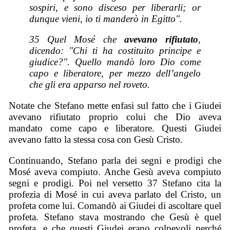
sospiri, e sono disceso per liberarli; or
dunque vieni, io ti manderò in Egitto".
35 Quel Mosé che
avevano rifiutato
,
dicendo: "Chi ti ha costituito principe e
giudice?". Quello mandò loro Dio come
capo e liberatore, per mezzo dell’angelo
che gli era apparso nel roveto.
Notate che Stefano mette enfasi sul fatto che i Giudei
avevano rifiutato proprio colui che Dio aveva
mandato come capo e liberatore. Questi Giudei
avevano fatto la stessa cosa con Gesù Cristo.
Continuando, Stefano parla dei segni e prodigi che
Mosé aveva compiuto. Anche Gesù aveva compiuto
segni e prodigi. Poi nel versetto 37 Stefano cita la
profezia di Mosé in cui aveva parlato del Cristo, un
profeta come lui. Comandò ai Giudei di ascoltare quel
profeta. Stefano stava mostrando che Gesù è quel
profeta, e che questi Giudei erano colpevoli perché