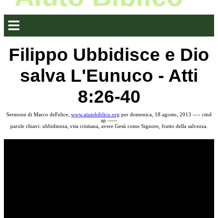
Filippo Ubbidisce e Dio
salva L'Eunuco - Atti
8:26-40
Sermone di Marco deFelice,
www.aiutobiblico.org
per domenica, 18 agosto, 2013 ---- cmd
ap -----
parole chiavi: ubbidienza, vita cristiana, avere Gesù come Signore, frutto della salvezza.