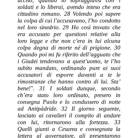
ucciso, quando io sopraggiunsi con i
soldati e lo liberai, avendo inteso che era
cittadino romano. 28 Volendo poi sapere
la colpa di cui l’accusavano, l’ho condotto
nel loro sinedrio. 29 Ho così trovato che
era accusato per questioni relative alla
loro legge e che non c’era in lui alcuna
colpa degna di morte né di prigione. 30
Quando poi mi fu riferito dell’agguato che
i Giudei tendevano a quest’uomo, te l’ho
subito mandato, ordinando pure ai suoi
accusatori di esporre davanti a te le
rimostranze che hanno contro di lui. Sta’
bene!". 31 I soldati dunque, secondo
ch’era stato loro ordinato, presero in
consegna Paolo e lo condussero di notte
ad Antipàdride. 32 Il giorno seguente,
lasciato ai cavalieri il compito di andare
con lui, ritornarono alla fortezza. 33
Quelli giunti a Cesarea e consegnata la
lettera al governatore, gli presentarono