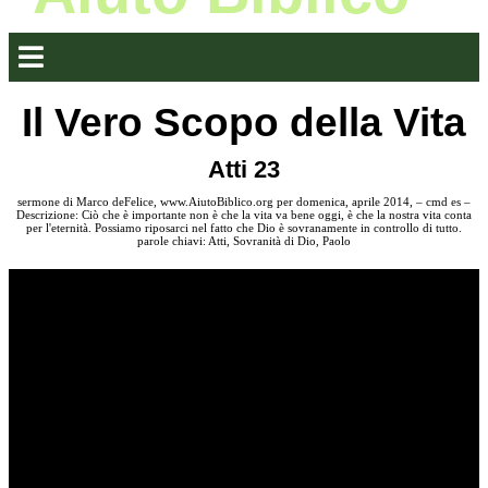
Il Vero Scopo della Vita
Atti 23
sermone di Marco deFelice, www.AiutoBiblico.org per domenica, aprile 2014, – cmd es –
Descrizione: Ciò che è importante non è che la vita va bene oggi, è che la nostra vita conta
per l'eternità. Possiamo riposarci nel fatto che Dio è sovranamente in controllo di tutto.
parole chiavi: Atti, Sovranità di Dio, Paolo