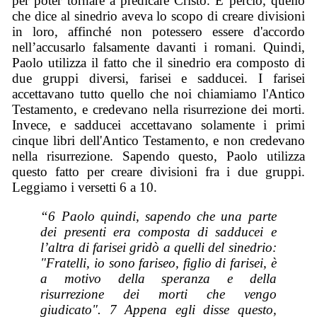
per poter tornare a predicare Cristo. E perciò, quello
che dice al sinedrio aveva lo scopo di creare divisioni
in loro, affinché non potessero essere d'accordo
nell’accusarlo falsamente davanti i romani. Quindi,
Paolo utilizza il fatto che il sinedrio era composto di
due gruppi diversi, farisei e sadducei. I farisei
accettavano tutto quello che noi chiamiamo l'Antico
Testamento, e credevano nella risurrezione dei morti.
Invece, e sadducei accettavano solamente i primi
cinque libri dell'Antico Testamento, e non credevano
nella risurrezione. Sapendo questo, Paolo utilizza
questo fatto per creare divisioni fra i due gruppi.
Leggiamo i versetti 6 a 10.
“6 Paolo quindi, sapendo che una parte
dei presenti era composta di sadducei e
l’altra di farisei gridò a quelli del sinedrio:
"Fratelli, io sono fariseo, figlio di farisei, è
a motivo della speranza e della
risurrezione dei morti che vengo
giudicato". 7 Appena egli disse questo,