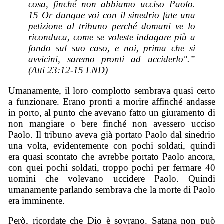
cosa, finché non abbiamo ucciso Paolo.
15 Or dunque voi con il sinedrio fate una
petizione al tribuno perché domani ve lo
riconduca, come se voleste indagare più a
fondo sul suo caso, e noi, prima che si
avvicini, saremo pronti ad ucciderlo".”
(Atti 23:12-15 LND)
Umanamente, il loro complotto sembrava quasi certo
a funzionare. Erano pronti a morire affinché andasse
in porto, al punto che avevano fatto un giuramento di
non mangiare o bere finché non avessero ucciso
Paolo. Il tribuno aveva già portato Paolo dal sinedrio
una volta, evidentemente con pochi soldati, quindi
era quasi scontato che avrebbe portato Paolo ancora,
con quei pochi soldati, troppo pochi per fermare 40
uomini che volevano uccidere Paolo. Quindi
umanamente parlando sembrava che la morte di Paolo
era imminente.
Però, ricordate che Dio è sovrano. Satana non può