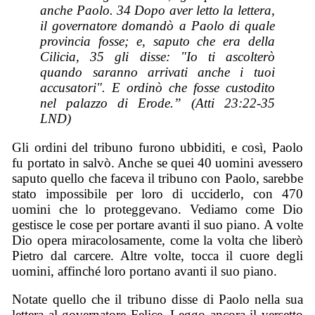
anche Paolo. 34 Dopo aver letto la lettera,
il governatore domandò a Paolo di quale
provincia fosse; e, saputo che era della
Cilicia, 35 gli disse: "Io ti ascolterò
quando saranno arrivati anche i tuoi
accusatori". E ordinò che fosse custodito
nel palazzo di Erode.” (Atti 23:22-35
LND)
Gli ordini del tribuno furono ubbiditi, e così, Paolo
fu portato in salvò. Anche se quei 40 uomini avessero
saputo quello che faceva il tribuno con Paolo, sarebbe
stato impossibile per loro di ucciderlo, con 470
uomini che lo proteggevano. Vediamo come Dio
gestisce le cose per portare avanti il suo piano. A volte
Dio opera miracolosamente, come la volta che liberò
Pietro dal carcere. Altre volte, tocca il cuore degli
uomini, affinché loro portano avanti il suo piano.
Notate quello che il tribuno disse di Paolo nella sua
lettera al governatore Felice. Leggo ancora il versetto