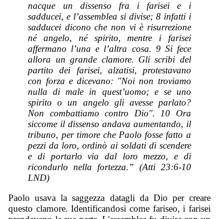
nacque un dissenso fra i farisei e i
sadducei, e l’assemblea si divise; 8 infatti i
sadducei dicono che non vi è risurrezione
né angelo, né spirito, mentre i farisei
affermano l’una e l’altra cosa. 9 Si fece
allora un grande clamore. Gli scribi del
partito dei farisei, alzatisi, protestavano
con forza e dicevano: "Noi non troviamo
nulla di male in quest’uomo; e se uno
spirito o un angelo gli avesse parlato?
Non combattiamo contro Dio". 10 Ora
siccome il dissenso andava aumentando, il
tribuno, per timore che Paolo fosse fatto a
pezzi da loro, ordinò ai soldati di scendere
e di portarlo via dal loro mezzo, e di
ricondurlo nella fortezza.” (Atti 23:6-10
LND)
Paolo usava la saggezza datagli da Dio per creare
questo clamore. Identificandosi come fariseo, i farisei