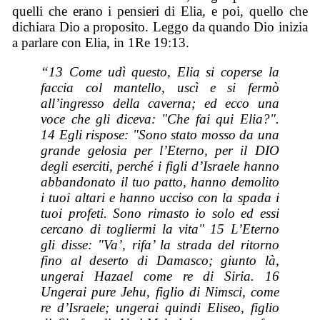
quelli che erano i pensieri di Elia, e poi, quello che
dichiara Dio a proposito. Leggo da quando Dio inizia
a parlare con Elia, in 1Re 19:13.
“13 Come udì questo, Elia si coperse la
faccia col mantello, uscì e si fermò
all’ingresso della caverna; ed ecco una
voce che gli diceva: "Che fai qui Elia?".
14 Egli rispose: "Sono stato mosso da una
grande gelosia per l’Eterno, per il DIO
degli eserciti, perché i figli d’Israele hanno
abbandonato il tuo patto, hanno demolito
i tuoi altari e hanno ucciso con la spada i
tuoi profeti. Sono rimasto io solo ed essi
cercano di togliermi la vita" 15 L’Eterno
gli disse: "Va’, rifa’ la strada del ritorno
fino al deserto di Damasco; giunto là,
ungerai Hazael come re di Siria. 16
Ungerai pure Jehu, figlio di Nimsci, come
re d’Israele; ungerai quindi Eliseo, figlio