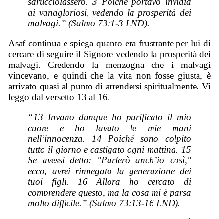
sdrucciolassero. 3 Poiché portavo invidia
ai vanagloriosi, vedendo la prosperità dei
malvagi.” (Salmo 73:1-3 LND).
Asaf continua e spiega quanto era frustrante per lui di
cercare di seguire il Signore vedendo la prosperità dei
malvagi. Credendo la menzogna che i malvagi
vincevano, e quindi che la vita non fosse giusta, è
arrivato quasi al punto di arrendersi spiritualmente. Vi
leggo dal versetto 13 al 16.
“13 Invano dunque ho purificato il mio
cuore e ho lavato le mie mani
nell’innocenza. 14 Poiché sono colpito
tutto il giorno e castigato ogni mattina. 15
Se avessi detto: "Parlerò anch’io così,"
ecco, avrei rinnegato la generazione dei
tuoi figli. 16 Allora ho cercato di
comprendere questo, ma la cosa mi è parsa
molto difficile.” (Salmo 73:13-16 LND).