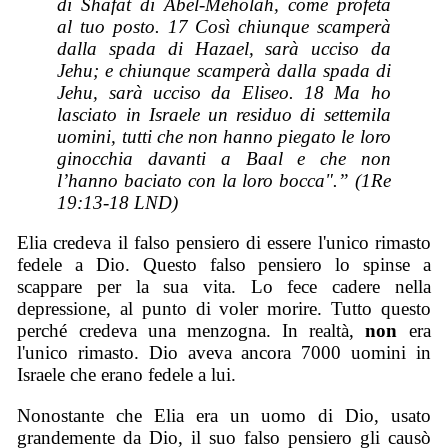
di Shafat di Abel-Meholah, come profeta
al tuo posto. 17 Così chiunque scamperà
dalla spada di Hazael, sarà ucciso da
Jehu; e chiunque scamperà dalla spada di
Jehu, sarà ucciso da Eliseo. 18 Ma ho
lasciato in Israele un residuo di settemila
uomini, tutti che non hanno piegato le loro
ginocchia davanti a Baal e che non
l’hanno baciato con la loro bocca".” (1Re
19:13-18 LND)
Elia credeva il falso pensiero di essere l'unico rimasto
fedele a Dio. Questo falso pensiero lo spinse a
scappare per la sua vita. Lo fece cadere nella
depressione, al punto di voler morire. Tutto questo
perché credeva una menzogna. In realtà,
non
era
l'unico rimasto. Dio aveva ancora 7000 uomini in
Israele che erano fedele a lui.
Nonostante che Elia era un uomo di Dio, usato
grandemente da Dio, il suo falso pensiero gli causò