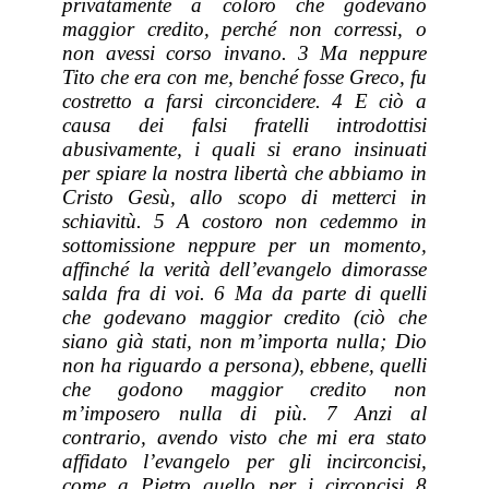
privatamente a coloro che godevano
maggior credito, perché non corressi, o
non avessi corso invano. 3 Ma neppure
Tito che
era
con me, benché fosse Greco, fu
costretto a farsi circoncidere. 4 E
ciò
a
causa dei falsi fratelli introdottisi
abusivamente, i quali si erano insinuati
per spiare la nostra libertà che abbiamo in
Cristo Gesù, allo scopo di metterci in
schiavitù. 5 A costoro non cedemmo in
sottomissione neppure per un momento,
affinché la verità dell’evangelo dimorasse
salda fra di voi. 6 Ma da parte di quelli
che godevano maggior credito (ciò che
siano già stati, non m’importa nulla; Dio
non ha riguardo a persona), ebbene, quelli
che godono maggior credito non
m’imposero nulla di più. 7 Anzi al
contrario, avendo visto che mi era stato
affidato l’evangelo per gli incirconcisi,
come a Pietro quello per i circoncisi 8