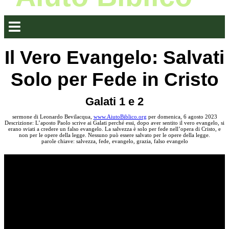
Il Vero Evangelo: Salvati
Solo per Fede in Cristo
Galati 1 e 2
sermone di Leonardo Bevilacqua,
www.AiutoBiblico.org
per domenica, 6 agosto 2023
Descrizione: L’aposto Paolo scrive ai Galati perché essi, dopo aver sentito il vero evangelo, si
erano sviati a credere un falso evangelo. La salvezza è solo per fede nell’opera di Cristo, e
non per le opere della legge. Nessuno può essere salvato per le opere della legge.
parole chiave: salvezza, fede, evangelo, grazia, falso evangelo