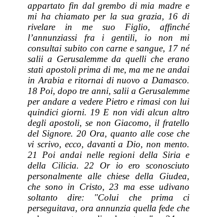
appartato fin dal grembo di mia madre e
mi ha chiamato per la sua grazia, 16 di
rivelare in me suo Figlio, affinché
l’annunziassi fra i gentili, io non mi
consultai subito con carne e sangue, 17 né
salii a Gerusalemme da quelli che
erano
stati
apostoli prima di me, ma me ne andai
in Arabia e ritornai di nuovo a Damasco.
18 Poi, dopo tre anni, salii a Gerusalemme
per andare a vedere Pietro e rimasi con lui
quindici giorni. 19 E non vidi alcun altro
degli apostoli, se non Giacomo, il fratello
del Signore. 20 Ora, quanto alle cose che
vi scrivo, ecco, davanti a Dio, non mento.
21 Poi andai nelle regioni della Siria e
della Cilicia. 22 Or io ero sconosciuto
personalmente alle chiese della Giudea,
che
sono
in Cristo, 23 ma esse udivano
soltanto
dire
: "Colui che prima ci
perseguitava, ora annunzia quella fede che