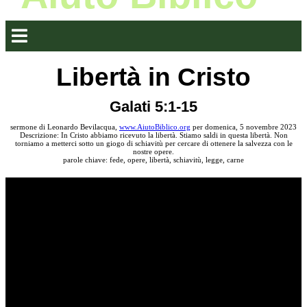
Libertà in Cristo
Galati 5:1-15
sermone di Leonardo Bevilacqua,
www.AiutoBiblico.org
per domenica, 5 novembre 2023
Descrizione: In Cristo abbiamo ricevuto la libertà. Stiamo saldi in questa libertà. Non
torniamo a metterci sotto un giogo di schiavitù per cercare di ottenere la salvezza con le
nostre opere.
parole chiave: fede, opere, libertà, schiavitù, legge, carne