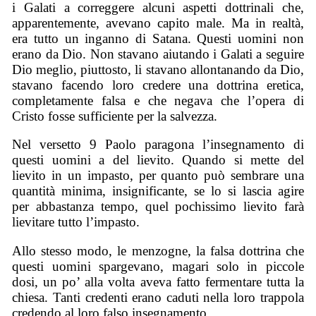
i Galati a correggere alcuni aspetti dottrinali che,
apparentemente, avevano capito male. Ma in realtà,
era tutto un inganno di Satana. Questi uomini non
erano da Dio. Non stavano aiutando i Galati a seguire
Dio meglio, piuttosto, li stavano allontanando da Dio,
stavano facendo loro credere una dottrina eretica,
completamente falsa e che negava che l’opera di
Cristo fosse sufficiente per la salvezza.
Nel versetto 9 Paolo paragona l’insegnamento di
questi uomini a del lievito. Quando si mette del
lievito in un impasto, per quanto può sembrare una
quantità minima, insignificante, se lo si lascia agire
per abbastanza tempo, quel pochissimo lievito farà
lievitare tutto l’impasto.
Allo stesso modo, le menzogne, la falsa dottrina che
questi uomini spargevano, magari solo in piccole
dosi, un po’ alla volta aveva fatto fermentare tutta la
chiesa. Tanti credenti erano caduti nella loro trappola
credendo al loro falso insegnamento.