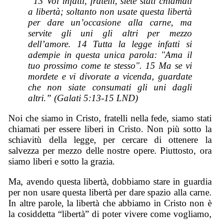
“13 Voi infatti, fratelli, siete stati chiamati
a libertà; soltanto non
usate
questa libertà
per
dare
un’occasione alla carne, ma
servite gli uni gli altri per mezzo
dell’amore. 14 Tutta la legge infatti si
adempie in questa unica parola: "Ama il
tuo prossimo come te stesso". 15 Ma se vi
mordete e vi divorate a vicenda, guardate
che non siate consumati gli uni dagli
altri.” (Galati 5:13-15 LND)
Noi che siamo in Cristo, fratelli nella fede, siamo stati
chiamati per essere liberi in Cristo. Non più sotto la
schiavitù della legge, per cercare di ottenere la
salvezza per mezzo delle nostre opere. Piuttosto, ora
siamo liberi e sotto la grazia.
Ma, avendo questa libertà, dobbiamo stare in guardia
per non usare questa libertà per dare spazio alla carne.
In altre parole, la libertà che abbiamo in Cristo non è
la cosiddetta “libertà” di poter vivere come vogliamo,