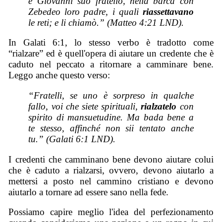
e Giovanni suo fratello, nella barca con
Zebedeo loro padre, i quali
riassettavano
le reti; e li chiamò.” (Matteo 4:21 LND).
In Galati 6:1, lo stesso verbo è tradotto come
“rialzare” ed è quell'opera di aiutare un credente che è
caduto nel peccato a ritornare a camminare bene.
Leggo anche questo verso:
“Fratelli, se uno è sorpreso in qualche
fallo, voi che siete spirituali,
rialzatelo
con
spirito di mansuetudine. Ma bada bene a
te stesso, affinché non sii tentato anche
tu.” (Galati 6:1 LND).
I credenti che camminano bene devono aiutare colui
che è caduto a rialzarsi, ovvero, devono aiutarlo a
mettersi a posto nel cammino cristiano e devono
aiutarlo a tornare ad essere sano nella fede.
Possiamo capire meglio l'idea del perfezionamento