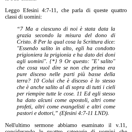
Leggo Efesini 4:7-11, che parla di queste quattro
classi di uomini:
“7 Ma a ciascuno di noi è stata data la
grazia secondo la misura del dono di
Cristo. 8 Per la qual cosa la Scrittura dice:
"Essendo salito in alto, egli ha condotto
prigioniera la prigionia e ha dato dei doni
agli uomini". {*} 9 Or questo: "E’ salito"
che cosa vuol dire se non che prima era
pure disceso nelle parti più basse della
terra? 10 Colui che è disceso è lo stesso
che è anche salito al di sopra di tutti i cieli
per riempire tutte le cose. 11 Ed egli stesso
ha dato alcuni come apostoli, altri come
profeti, altri come evangelisti e altri come
pastori e dottori,” (Efesini 4:7-11 LND).
Nell'ultimo sermone abbiamo esaminato il v.11,
considerando le quattro categorie di uomini che