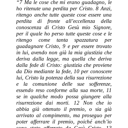
“7 Ma le cose che mi erano guadagno, le
ho ritenute una perdita per Cristo. 8 Anzi,
ritengo anche tutte queste cose essere una
perdita di fronte all’eccellenza della
conoscenza di Cristo Gesù mio Signore,
per il quale ho perso tutte queste cose e le
ritengo come tanta spazzatura per
guadagnare Cristo, 9 e per essere trovato
in lui, avendo non già la mia giustizia che
deriva dalla legge, ma quella che deriva
dalla fede di Cristo: giustizia che proviene
da Dio mediante la fede, 10 per conoscere
lui, Cristo la potenza della sua risurrezione
e la comunione delle sue sofferenze,
essendo reso conforme alla sua morte, 11
se in qualche modo possa giungere alla
risurrezione dai morti. 12 Non che io
abbia già ottenuto il premio, o sia già
arrivato al compimento, ma proseguo per
poter afferrare il premio, poiché anch’io
sono stato afferrato da Gesù Cristo. 13