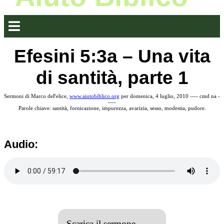
Efesini 5:3a – Una vita
di santità, parte 1
Sermoni di Marco deFelice,
www.aiutobiblico.org
per domenica, 4 luglio, 2010 ---- cmd na -
----
Parole chiave: santità, fornicazione, impurezza, avarizia, sesso, modestia, pudore.
Audio:
Scarica il sermone