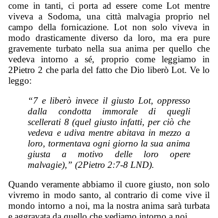
come in tanti, ci porta ad essere come Lot mentre
viveva a Sodoma, una città malvagia proprio nel
campo della fornicazione. Lot non solo viveva in
modo drasticamente diverso da loro, ma era pure
gravemente turbato nella sua anima per quello che
vedeva intorno a sé, proprio come leggiamo in
2Pietro 2 che parla del fatto che Dio liberò Lot. Ve lo
leggo:
“7 e liberò invece il giusto Lot, oppresso
dalla condotta immorale di quegli
scellerati 8 (quel giusto infatti, per ciò che
vedeva e udiva mentre abitava in mezzo a
loro, tormentava ogni giorno la sua anima
giusta a motivo delle loro opere
malvagie),” (2Pietro 2:7-8 LND).
Quando veramente abbiamo il cuore giusto, non solo
vivremo in modo santo, al contrario di come vive il
mondo intorno a noi, ma la nostra anima sarà turbata
e aggravata da quello che vediamo intorno a noi.