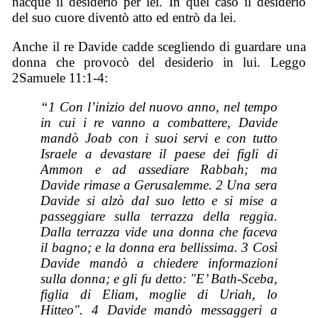
nacque il desiderio per lei. In quel caso il desiderio
del suo cuore diventò atto ed entrò da lei.
Anche il re Davide cadde scegliendo di guardare una
donna che provocò del desiderio in lui. Leggo
2Samuele 11:1-4:
“1 Con l’inizio del nuovo anno, nel tempo
in cui i re vanno a combattere, Davide
mandò Joab con i suoi servi e con tutto
Israele a devastare il paese dei figli di
Ammon e ad assediare Rabbah; ma
Davide rimase a Gerusalemme. 2 Una sera
Davide si alzò dal suo letto e si mise a
passeggiare sulla terrazza della reggia.
Dalla terrazza vide una donna che faceva
il bagno; e la donna era bellissima. 3 Così
Davide mandò a chiedere informazioni
sulla donna; e gli fu detto: "E’ Bath-Sceba,
figlia di Eliam, moglie di Uriah, lo
Hitteo". 4 Davide mandò messaggeri a