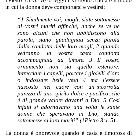
1Pietro 3:1-5. Ve lo leggo e vi invito a notare il modo
in cui la donna deve comportarsi e vestirsi:
“1 Similmente voi, mogli, siate sottomesse
ai vostri mariti affinché, anche se ve ne
sono alcuni che non ubbidiscono alla
parola, siano guadagnati senza parola
dalla condotta delle loro mogli, 2 quando
vedranno la vostra casta condotta
accompagnata da timore. 3 Il vostro
ornamento non sia quello esteriore:
intrecciare i capelli, portare i gioielli d’oro
o indossare belle vesti 4 ma l’essere
nascosto nel cuore con un’incorrotta
purezza di uno spirito dolce e pacifico, che
è di grande valore davanti a Dio. 5 Così
infatti si adornavano una volta le sante
donne che speravano in Dio, stando
sottomesse ai loro mariti” (1Pietro 3:1-5).
La donna è onorevole quando è casta e timorosa di