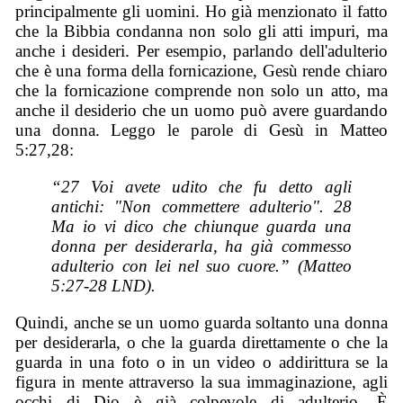
principalmente gli uomini. Ho già menzionato il fatto
che la Bibbia condanna non solo gli atti impuri, ma
anche i desideri. Per esempio, parlando dell'adulterio
che è una forma della fornicazione, Gesù rende chiaro
che la fornicazione comprende non solo un atto, ma
anche il desiderio che un uomo può avere guardando
una donna. Leggo le parole di Gesù in Matteo
5:27,28:
“27 Voi avete udito che fu detto agli
antichi: "Non commettere adulterio". 28
Ma io vi dico che chiunque guarda una
donna per desiderarla, ha già commesso
adulterio con lei nel suo cuore.” (Matteo
5:27-28 LND).
Quindi, anche se un uomo guarda soltanto una donna
per desiderarla, o che la guarda direttamente o che la
guarda in una foto o in un video o addirittura se la
figura in mente attraverso la sua immaginazione, agli
occhi di Dio è già colpevole di adulterio. È