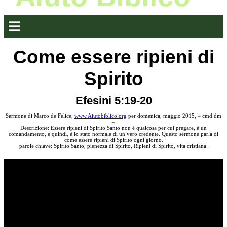
Come essere ripieni di
Spirito
Efesini 5:19-20
Sermone di Marco de Felice,
www.Aiutobiblico.org
per domenica, maggio 2015, – cmd dm
–
Descrizione: Essere ripieni di Spirito Santo non è qualcosa per cui pregare, è un
comandamento, e quindi, è lo stato normale di un vero credente. Questo sermone parla di
come essere ripieni di Spirito ogni giorno.
parole chiave: Spirito Santo, pienezza di Spirito, Ripieni di Spirito, vita cristiana.