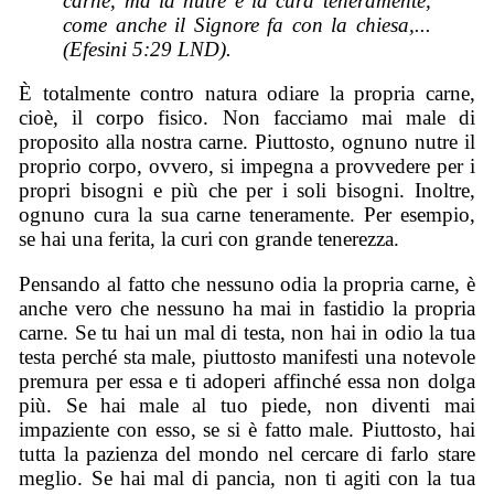
carne, ma la nutre e la cura teneramente,
come anche il Signore fa con la chiesa,...
(Efesini 5:29 LND).
È totalmente contro natura odiare la propria carne,
cioè, il corpo fisico. Non facciamo mai male di
proposito alla nostra carne. Piuttosto, ognuno nutre il
proprio corpo, ovvero, si impegna a provvedere per i
propri bisogni e più che per i soli bisogni. Inoltre,
ognuno cura la sua carne teneramente. Per esempio,
se hai una ferita, la curi con grande tenerezza.
Pensando al fatto che nessuno odia la propria carne, è
anche vero che nessuno ha mai in fastidio la propria
carne. Se tu hai un mal di testa, non hai in odio la tua
testa perché sta male, piuttosto manifesti una notevole
premura per essa e ti adoperi affinché essa non dolga
più. Se hai male al tuo piede, non diventi mai
impaziente con esso, se si è fatto male. Piuttosto, hai
tutta la pazienza del mondo nel cercare di farlo stare
meglio. Se hai mal di pancia, non ti agiti con la tua