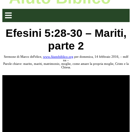
Efesini 5:28-30 – Mariti,
parte 2
Sermone di Marco deFelice,
www.Aiutobiblico.org
per domenica, 14 febbraio 2016, – mdf
na –
Parole chiave: marito, mariti, matrimonio, moglie, come amare la propria moglie, Cristo e la
Chiesa.