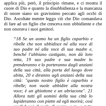
applica più, però, il principio rimane, e ci mostra il
cuore di Dio e quanto la disubbidienza e la mancanza
di onore siano un gravissimo peccato agli occhi di
Dio. Ascoltate mentre leggo ciò che Dio comandava
di fare ad un figlio che cresceva non ubbidiente e che
non onorava i suoi genitori.
“18 Se un uomo ha un figlio caparbio e
ribelle che non ubbidisce né alla voce di
suo padre né alla voce di sua madre e,
benché l’abbiano castigato, non dà loro
retta, 19 suo padre e sua madre lo
prenderanno e lo porteranno dagli anziani
della sua città, alla porta del luogo dove
abita, 20 e diranno agli anziani della sua
città: "questo nostro figlio è caparbio e
ribelle; non vuole ubbidire alla nostra
voce; è un ghiottone e un ubriacone". 21
Allora tutti gli uomini della sua città lo
lapideranno con pietre ed egli morirà; così