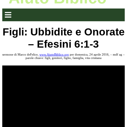
Figli: Ubbidite e Onorate
– Efesini 6:1-3
sermone di Marco deFelice,
www.AiutoBiblico.org
per domenica, 24 aprile 2016, – mdf ag –
parole chiave: figli, genitori, figlio, famiglia, vita cristiana