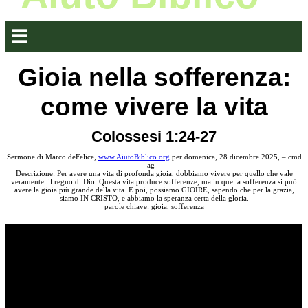
Gioia nella sofferenza:
come vivere la vita
Colossesi 1:24-27
Sermone di Marco deFelice,
www.AiutoBiblico.org
per domenica, 28 dicembre 2025, – cmd
ag –
Descrizione: Per avere una vita di profonda gioia, dobbiamo vivere per quello che vale
veramente: il regno di Dio. Questa vita produce sofferenze, ma in quella sofferenza si può
avere la gioia più grande della vita. E poi, possiamo GIOIRE, sapendo che per la grazia,
siamo IN CRISTO, e abbiamo la speranza certa della gloria.
parole chiave: gioia, sofferenza