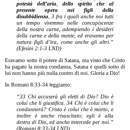
potestà dell’aria
,
dello spirito che al
presente opera nei figli della
disubbidienza
, 3 fra i quali anche noi tutti
un tempo vivemmo nelle concupiscenze
della nostra carne, adempiendo i desideri
della carne e della mente, ed eravamo per
natura figli d’ira, come anche gli altri.”
(Efesini 2:1-3 LND)
Eravamo sotto il potere di Satana, ma visto che Cristo
ha pagato la nostra condanna, Satana e quelli sotto di
lui non hanno più nulla contro di noi. Gloria a Dio!
In Romani 8:33-34 leggiamo:
“33 Chi accuserà gli eletti di Dio? Dio è
colui che li giustifica. 34 Chi è colui che li
condannerà? Cristo è colui che è morto, e
inoltre è anche risuscitato; egli è alla
destra di Dio, ed anche intercede per noi.”
(Romani 8:33-34 LND)