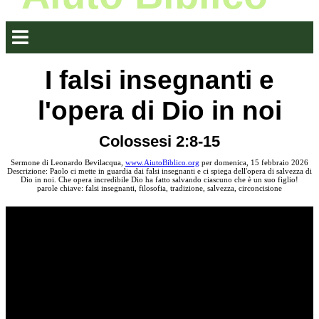
I falsi insegnanti e
l'opera di Dio in noi
Colossesi 2:8-15
Sermone di Leonardo Bevilacqua,
www.AiutoBiblico.org
per domenica, 15 febbraio 2026
Descrizione: Paolo ci mette in guardia dai falsi insegnanti e ci spiega dell'opera di salvezza di
Dio in noi. Che opera incredibile Dio ha fatto salvando ciascuno che è un suo figlio!
parole chiave: falsi insegnanti, filosofia, tradizione, salvezza, circoncisione